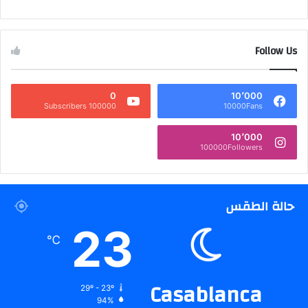
Follow Us
0
10٬000
100000 Subscribers
10000Fans
10٬000
100000Followers
حالة الطقس
23
℃
Casablanca
29º - 23º
94%