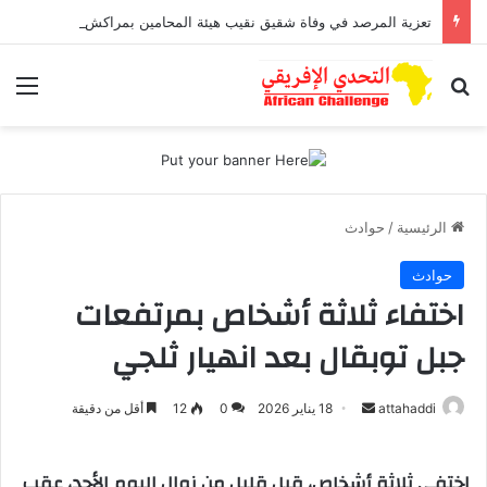
تعزية المرصد في وفاة شقيق نقيب هيئة المحامين بمراكش وورزازات
بحث عن
الق
الرئيسية
/
حوادث
حوادث
اختفاء ثلاثة أشخاص بمرتفعات
جبل توبقال بعد انهيار ثلجي
attahaddi
أ
18 يناير 2026
0
12
أقل من دقيقة
ر
س
اختفى ثلاثة أشخاص، قبل قليل من زوال اليوم الأحد، عقب
ل