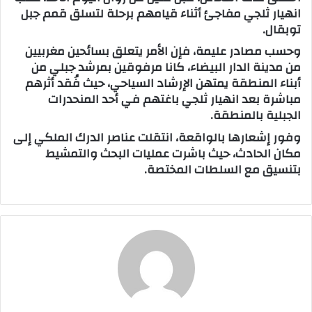
انهيار ثلجي مفاجئ أثناء قيامهم برحلة لتسلق قمم جبل
ب
توبقال.
ر
وحسب مصادر عليمة، فإن الأمر يتعلق بسائحين مغربيين
ي
من مدينة الدار البيضاء، كانا مرفوقين بمرشد جبلي من
د
أبناء المنطقة يمتهن الإرشاد السياحي، حيث فُقد أثرهم
ا
مباشرة بعد انهيار ثلجي باغتهم في أحد المنحدرات
إ
الجبلية بالمنطقة.
ل
وفور إشعارها بالواقعة، انتقلت عناصر الدرك الملكي إلى
ك
مكان الحادث، حيث باشرت عمليات البحث والتمشيط
ت
بتنسيق مع السلطات المختصة.
ر
و
ن
ي
ا