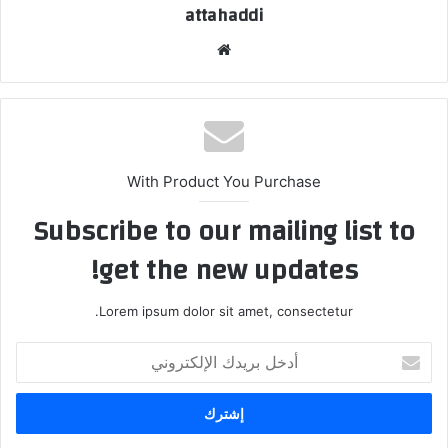
attahaddi
موق
ع
الوي
ب
With Product You Purchase
Subscribe to our mailing list to
get the new updates!
Lorem ipsum dolor sit amet, consectetur.
أ
د
خ
ل
ب