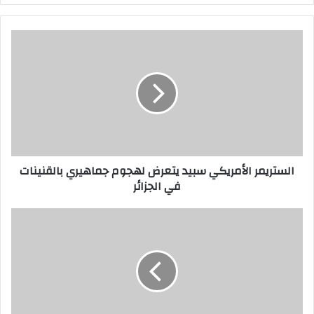
ر
ي
د
ك
ا
ل
إ
ل
ك
ت
ر
الستريمر الأمريكي سبيد يتعرض لهجوم جماهيري بالقنينات
و
في الجزائر
ن
ي