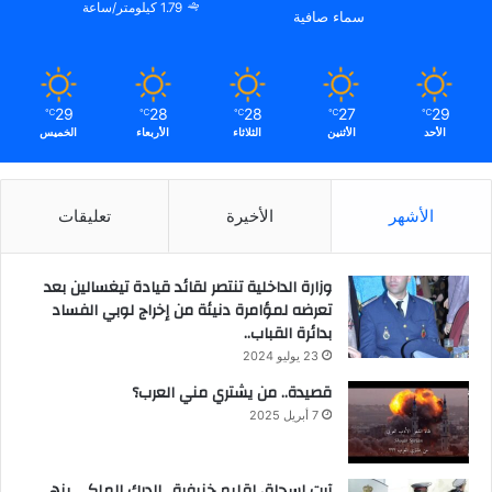
1.79 كيلومتر/ساعة
سماء صافية
29
28
28
27
29
℃
℃
℃
℃
℃
الأحد
الأثنين
الثلاثاء
الأربعاء
الخميس
الأشهر
الأخيرة
تعليقات
وزارة الداخلية تنتصر لقائد قيادة تيغسالين بعد
تعرضه لمؤامرة دنيئة من إخراج لوبي الفساد
بدائرة القباب..
23 يوليو 2024
قصيدة.. من يشتري مني العرب؟
7 أبريل 2025
آيت إسحاق إقليم خنيفرة.. الدرك الملكي ينهي