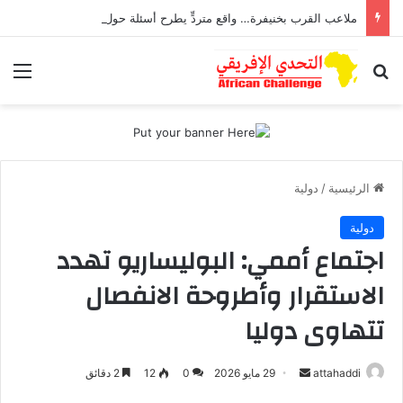
ملاعب القرب بخنيفرة… واقع متردٍّ يطرح أسئلة حول مستقبل الرياضة المحلية
بحث عن
الق
الرئيسية
/
دولية
دولية
اجتماع أممي: البوليساريو تهدد
الاستقرار وأطروحة الانفصال
تتهاوى دوليا
attahaddi
أ
29 مايو 2026
0
12
2 دقائق
ر