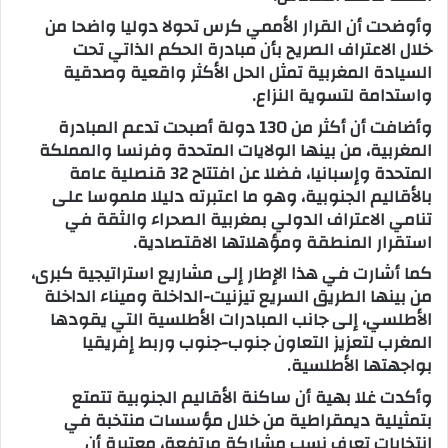
وأوضحت أن القرار الأممي كرس تحولا دوليا واضحا من
خلال الاعتراف الصريح بأن مبادرة الحكم الذاتي تحت
السيادة المغربية تمثل الحل الأكثر واقعية وصدقية
واستدامة لتسوية النزاع.
وأضافت أن أكثر من 130 دولة أصبحت تدعم المبادرة
المغربية، من بينها الولايات المتحدة وفرنسا والمملكة
المتحدة وإسبانيا، فضلا عن افتتاح 32 قنصلية عامة
بالأقاليم الجنوبية، وهو ما اعتبرته دليلا ملموسا على
تنامي الاعتراف الدولي بمغربية الصحراء والثقة في
استقرار المنطقة ومؤهلاتها الاقتصادية.
كما أشارت في هذا الإطار إلى مشاريع استراتيجية كبرى،
من بينها الطريق السريع تيزنيت-الداخلة وميناء الداخلة
الأطلسي، إلى جانب المبادرات الأطلسية التي يقودها
المغرب لتعزيز التعاون جنوب-جنوب وربط إفريقيا
بواجهتها الأطلسية.
وأكدت غلا بهية أن ساكنة الأقاليم الجنوبية تتمتع
بتمثيلية ديمقراطية من خلال مؤسسات منتخبة في
انتخابات تعرف نسب مشاركة مرتفعة، معتبرة أن