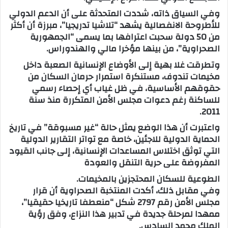
وفي السياق ذاته، شددت المتحدثة على أن الدعم الدولي
للأطروحة الانفصالية يشهد “تلاشيا تدريجيا”، مبرزة أن أكثر
من 50 دولة سحبت اعترافها بما يسمى “الجمهورية
الصحراوية”، من بينها مؤخرا مالي والهندوراس.
وتطرقت غلا بهية إلى الأوضاع الإنسانية الصعبة داخل
مخيمات تندوف، مستنكرة استمرار حرمان السكان من
حقوقهم الأساسية، في ظل غياب أي إحصاء رسمي
للساكنة رغم دعوات مجلس الأمن المتكررة منذ سنة
2011.
واعتبرت أن هذا الوضع يمثل حالة “غير مسبوقة” في تاريخ
الحماية الدولية للاجئين، خاصة مع تواتر التقارير الدولية
التي توثق اختلاس المساعدات الإنسانية، إلى جانب القيود
المفروضة على حرية التنقل والعودة
الطوعية للسكان المحتجزين بالمخيمات.
وفي مقابل ذلك، أكدت المنتخبة الصحراوية أن قرار
مجلس الأمن رقم 2797 شكل “منعطفا تاريخيا حقيقيا”،
ممهدا لمرحلة جديدة في تدبير هذا النزاع، وفق رؤية
الملك محمد السادس.