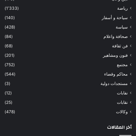
رياضة
(1٬333)
سياحة و أسفار
(140)
سياسة
(428)
صحافة واعلام
(84)
فن ثقافة
(68)
فنون ومشاهير
(201)
مجتمع
(752)
محاكم وقضاء
(544)
مستجدات دولية
(3)
نفابات
(12)
نقابات
(25)
وكالات
(478)
أخر المقالات