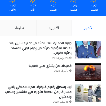
27
27
28
28
27
℃
℃
℃
℃
℃
الخميس
الجمعة
السبت
الأحد
الأثنين
الأشهر
الأخيرة
تعليقات
وزارة الداخلية تنتصر لقائد قيادة تيغسالين بعد
تعرضه لمؤامرة دنيئة من إخراج لوبي الفساد
بدائرة القباب..
23 يوليو 2024
قصيدة.. من يشتري مني العرب؟
7 أبريل 2025
آيت إسحاق إقليم خنيفرة.. الدرك الملكي ينهي
مسار فار من العدالة متورط في التشهير والنصب
والاحتيال
18 يوليو 2024