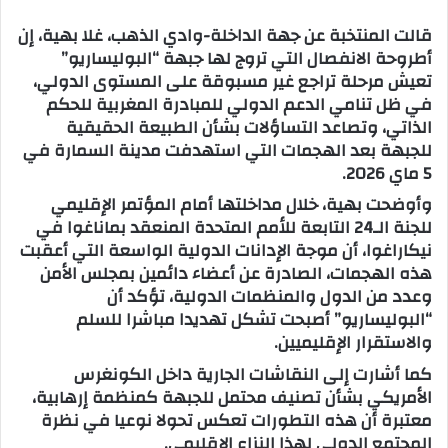
س
قالت المنتخبة عن جهة الداخلة-وادي الذهب، غلا بهية، إن
ل
أطروحة الانفصال التي تروج لها جبهة “البوليساريو”
ب
تعيش مرحلة تراجع غير مسبوقة على المستوى الدولي،
ر
في ظل تنامي الدعم الدولي للمبادرة المغربية للحكم
ي
الذاتي، وتصاعد التساؤلات بشأن الطبيعة الحقيقية
د
للجبهة بعد الهجمات التي استهدفت مدينة السمارة في
ا
5 ماي 2026.
إ
وأوضحت بهية، خلال مداخلتها أمام المؤتمر الإقليمي
ل
للجنة الـ24 التابعة للأمم المتحدة المنعقد بماناغوا في
ك
نيكاراغوا، أن موجة الإدانات الدولية الواسعة التي أعقبت
ت
هذه الهجمات، الصادرة عن أعضاء دائمين بمجلس الأمن
ر
وعدد من الدول والمنظمات الدولية، تؤكد أن
و
“البوليساريو” أصبحت تشكل تهديدا مباشرا للسلم
ن
والاستقرار الإقليميين.
ي
كما أشارت إلى النقاشات الجارية داخل الكونغرس
ا
الأمريكي بشأن تصنيف محتمل للجبهة كمنظمة إرهابية،
معتبرة أن هذه التطورات تعكس تحولا نوعيا في نظرة
المجتمع الدولي لهذا النزاع الإقليمي.