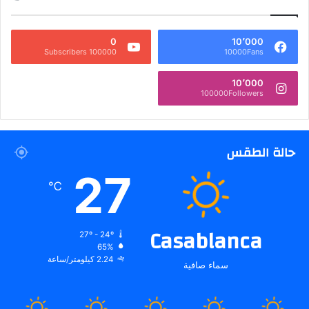
0
10٬000
100000 Subscribers
10000Fans
10٬000
100000Followers
حالة الطقس
27
℃
Casablanca
27º - 24º
65%
2.24 كيلومتر/ساعة
سماء صافية