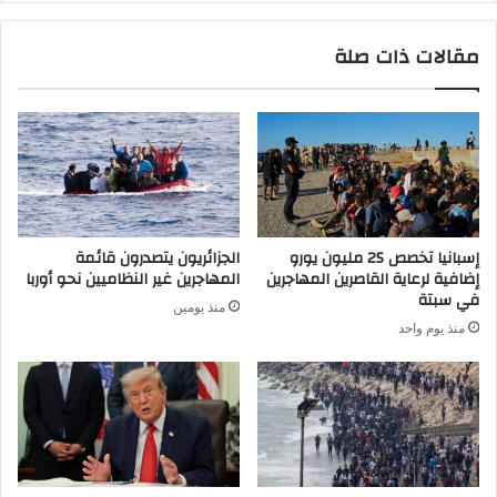
مقالات ذات صلة
إسبانيا تخصص 25 مليون يورو
الجزائريون يتصدرون قائمة
إضافية لرعاية القاصرين المهاجرين
المهاجرين غير النظاميين نحو أوربا
في سبتة
منذ يومين
منذ يوم واحد