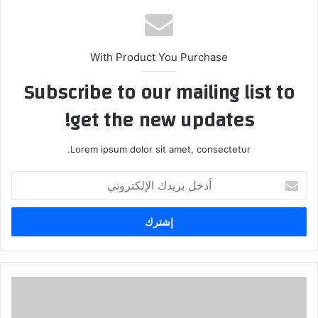
ب
With Product You Purchase
Subscribe to our mailing list to
get the new updates!
Lorem ipsum dolor sit amet, consectetur.
أ
د
خ
ل
ب
ر
ي
د
ك
ا