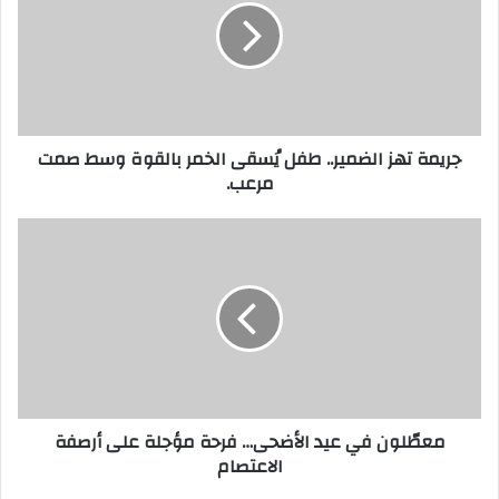
ل
إ
ل
ك
ت
ر
جريمة تهز الضمير.. طفل يُسقى الخمر بالقوة وسط صمت
و
مرعب.
ن
ي
معطّلون في عيد الأضحى… فرحة مؤجلة على أرصفة
الاعتصام