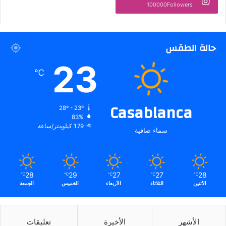
100000Followers
حالة الطقس
23
℃
Casablanca
28º - 23º
83%
1.79 كيلومتر/ساعة
سماء صافية
28
29
27
27
28
℃
℃
℃
℃
℃
الأثنين
الثلاثاء
الأربعاء
الخميس
الجمعة
الأشهر
الأخيرة
تعليقات