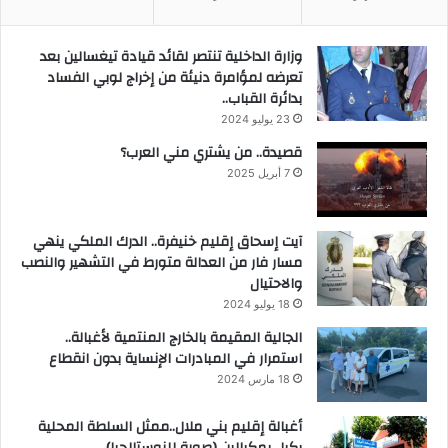
وزارة الداخلية تنتصر لقائد قيادة تيغسالين بعد
تعرضه لمؤامرة دنيئة من إخراج لوبي الفساد
بدائرة القباب..
23 يوليو 2024
قصيدة.. من يشتري مني العرب؟
7 أبريل 2025
آيت إسحاق إقليم خنيفرة.. الدرك الملكي ينهي
مسار فار من العدالة متورط في التشهير والنصب
والاحتيال
18 يوليو 2024
الجالية المقيمة بالخارج المنتمية لأغبالة..
استمرار في المبادرات الإنساية بدون انقطاع
18 مارس 2024
أغبالة إقليم بني ملال..ممثل السلطة المحلية
يكيل بمكيالين (صورة للنوستالجيا)