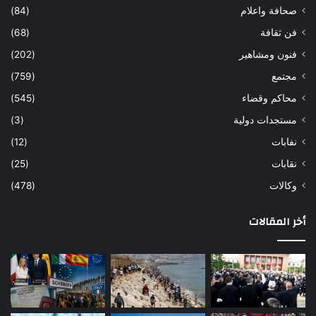
صحافة واعلام
(84)
فن ثقافة
(68)
فنون ومشاهير
(202)
مجتمع
(759)
محاكم وقضاء
(545)
مستجدات دولية
(3)
نفابات
(12)
نقابات
(25)
وكالات
(478)
أخر المقالات