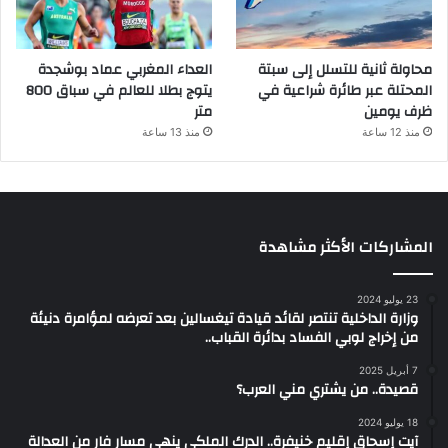
محاولة ثانية للتسلل إلى سبتة
العداء المغربي عماد بوشجدة
المحتلة عبر طائرة شراعية في
يتوج بطلا للعالم في سباق 800
ظرف يومين
متر
منذ 12 ساعة
منذ 13 ساعة
المشاركات الأكثر مشاهدة
23 يوليو 2024
وزارة الداخلية تنتصر لقائد قيادة تيغسالين بعد تعرضه لمؤامرة دنيئة
من إخراج لوبي الفساد بدائرة القباب..
7 أبريل 2025
قصيدة.. من يشتري مني العرب؟
18 يوليو 2024
آيت إسحاق إقليم خنيفرة.. الدرك الملكي ينهي مسار فار من العدالة