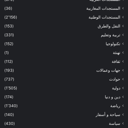
المستجدات المغاربية
(36)
المستجدات الوطنية
(2٬156)
النقل والطرق
(153)
تربية وتعليم
(331)
تكنولوجيا
(152)
تهنئة
(1)
ثقافة
(112)
جهات وعمالات
(193)
حوادث
(737)
دولية
(1٬505)
دين و دنيا
(174)
رياضة
(1٬340)
سياحة و أسفار
(140)
سياسة
(430)