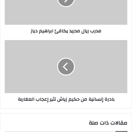
ل
ك
ت
ر
مدرب ريال مدريد يكافئ ابراهيم دياز
و
ن
ي
بادرة إنسانية من حكيم زياش تثير إعجاب المغاربة
مقالات ذات صلة