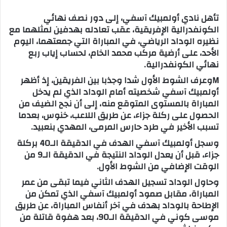
س
تأهل نادي أولمبيك آسفي، إلى دور نصف نهائي
ل
الكونفدرالية الإفريقية، عقب تعادله بهدفين لمثلهما مع
ب
نظيره الوداد الرياضي، في المباراة التي جمعتهما، اليوم
ر
الأحد، على أرضية مركب محمد الخام، لحساب إياب ربع
ي
نهائي الكونفدرالية.
د
Mوعرف الشوط الأول شدا وجذبا بين الفريقين، إذ أظهر
ا
أولمبيك آسفي شخصيته أمام الوداد الذي لم يدخل
إ
المباراة بالمستوى المتوقع منه، إلى أن نجح الضيف من
ل
الحصول على ركلة جزاء، عن طريق اللاعب، خنوس، بعدما
ك
تسبب الأخير في طرد حارس المرمى، المهدي بنعبيد.
ت
وسجل أولمبيك آسفي الهدف في الدقيقة الـ40 بركلة
ر
جزاء، قبل أن يعدل الوداد النتيجة في الدقيقة الـ9 من
و
الوقت الإضافي من الشوط الأول.
ن
ي
وحاول الوداد تسجيل الهدف الثاني فيما تبقى من عمر
ا
المباراة، مقابل صمود أولمبيك آسفي الذي تمكن من
الإطاحة بالوداد بهدف في آخر أنفاس المباراة، عن طريق
موسى كوني في الدقيقة الـ90، بعد هفوة قاتلة من