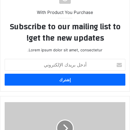
With Product You Purchase
Subscribe to our mailing list to
get the new updates!
Lorem ipsum dolor sit amet, consectetur.
أ
د
خ
ل
ب
ر
ي
د
ك
ا
ل
إ