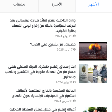
الأشهر
الأخيرة
تعليقات
وزارة الداخلية تنتصر لقائد قيادة تيغسالين بعد
تعرضه لمؤامرة دنيئة من إخراج لوبي الفساد
بدائرة القباب..
23 يوليو 2024
قصيدة.. من يشتري مني العرب؟
7 أبريل 2025
آيت إسحاق إقليم خنيفرة.. الدرك الملكي ينهي
مسار فار من العدالة متورط في التشهير والنصب
والاحتيال
18 يوليو 2024
الجالية المقيمة بالخارج المنتمية لأغبالة..
استمرار في المبادرات الإنساية بدون انقطاع
18 مارس 2024
أغبالة إقليم بني ملال..ممثل السلطة المحلية