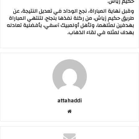
حكيم زياش.
وقبل نهاية المباراة، نجح الوداد في تعديل النتيجة، عن
طريق حكيم زياش، من ركلة نفذها بنجاح، لتنتهي المباراة
بهدفين لمثلهما، وتأهل أولمبيك آسفي، بأفضلية تعادله
بهدف لمثله في لقاء الذهاب.
attahaddi
موق
ع
الوي
ب