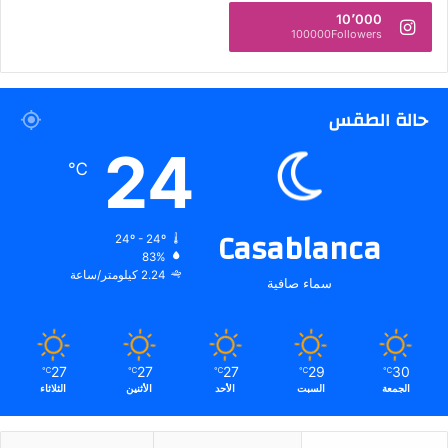
10٬000
100000Followers
حالة الطقس
24
℃
Casablanca
24º - 24º
83%
2.24 كيلومتر/ساعة
سماء صافية
27
27
27
29
30
℃
℃
℃
℃
℃
الجمعة
السبت
الأحد
الأثنين
الثلاثاء