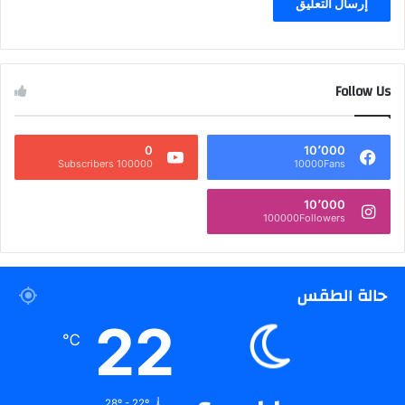
Follow Us
0
10٬000
100000 Subscribers
10000Fans
10٬000
100000Followers
حالة الطقس
22
℃
28º - 22º