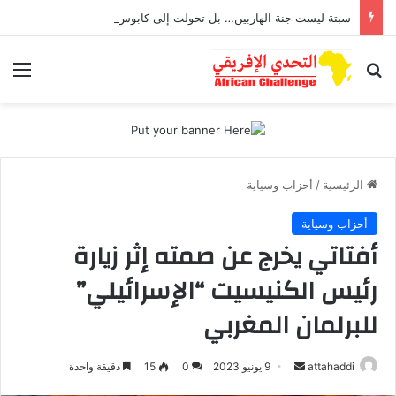
سبتة ليست جنة الهاربين… بل تحولت إلى كابوس يطارد أطفال تعرضوا للاغتصاب
بحث عن
الق
الرئيسية
/
أحزاب وسياية
أحزاب وسياية
أفتاتي يخرج عن صمته إثر زيارة
رئيس الكنيسيت “الإسرائيلي”
للبرلمان المغربي
أرسل
attahaddi
9 يونيو 2023
0
15
دقيقة واحدة
بريدا