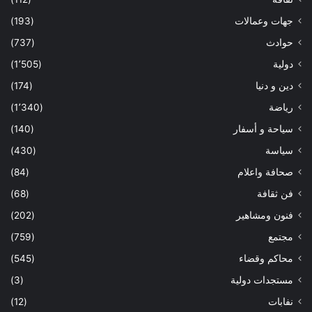
جهات وعمالات
(193)
حوادث
(737)
دولية
(1٬505)
دين و دنيا
(174)
رياضة
(1٬340)
سياحة و أسفار
(140)
سياسة
(430)
صحافة واعلام
(84)
فن ثقافة
(68)
فنون ومشاهير
(202)
مجتمع
(759)
محاكم وقضاء
(545)
مستجدات دولية
(3)
نفابات
(12)