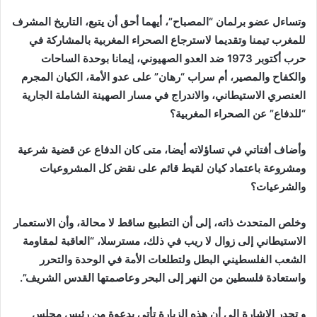
وتساءل عضو برلمان “المصباح”، أيهما أحق أن يتبع، التاريخ المشرف
للمغرب تيمنا وتقديما لاسترجاع الصحراء المغربية بالمشاركة في
حرب أكتوبر 1973 ضد العدو الصهيوني، إيمانا بوحدة الساحات
والكفاح والمصير، أم سراب “رهان” على عدو الأمة، الكيان المجرم
العنصري الاستيطاني، والاندراج في مسار الصهينة الشاملة الجارية
“للدفاع” عن الصحراء المغربية؟
وأضاف أفتاتي في تساؤلاته أيضا، متى كان الدفاع عن قضية شرعية
ومشروعة باعتماد كيان لقيط قائم على نقض كل المشروعيات
والشرعيات؟
وخلص المتحدث ذاته، إلى أن التطبيع ساقط لا محالة، وأن الاستعمار
الاستيطاني إلى زوال لا ريب في ذلك، مسترسلا، “العاقبة لمقاومة
الشعب الفلسطيني البطل ولتطلعات الأمة في الوحدة والتحرر
واستعادة فلسطين من النهر إلى البحر وعاصمتها القدس الشريف”.
و تجدر الإشارة إلى أن هذه الزيارة تأتي بدعوة من رئيس مجلس