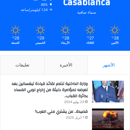
Casablanca
88%
1.34 كيلومتر/ساعة
سماء صافية
28
29
28
27
28
℃
℃
℃
℃
℃
الأثنين
الثلاثاء
الأربعاء
الخميس
الجمعة
الأشهر
الأخيرة
تعليقات
وزارة الداخلية تنتصر لقائد قيادة تيغسالين بعد
تعرضه لمؤامرة دنيئة من إخراج لوبي الفساد
بدائرة القباب..
23 يوليو 2024
قصيدة.. من يشتري مني العرب؟
7 أبريل 2025