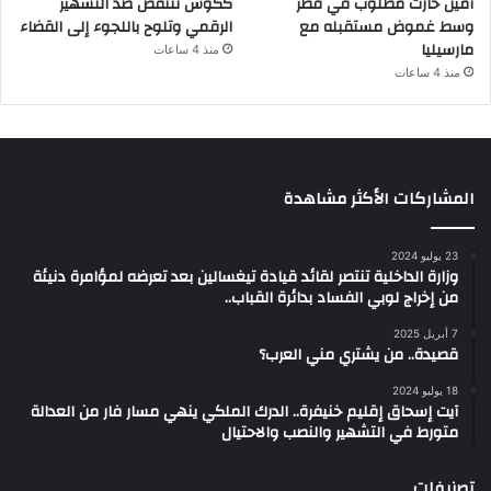
أمين حارث مطلوب في قطر
ككوس تنتفض ضد التشهير
وسط غموض مستقبله مع
الرقمي وتلوح باللجوء إلى القضاء
مارسيليا
منذ 4 ساعات
منذ 4 ساعات
المشاركات الأكثر مشاهدة
23 يوليو 2024
وزارة الداخلية تنتصر لقائد قيادة تيغسالين بعد تعرضه لمؤامرة دنيئة
من إخراج لوبي الفساد بدائرة القباب..
7 أبريل 2025
قصيدة.. من يشتري مني العرب؟
18 يوليو 2024
آيت إسحاق إقليم خنيفرة.. الدرك الملكي ينهي مسار فار من العدالة
متورط في التشهير والنصب والاحتيال
تصنيفات