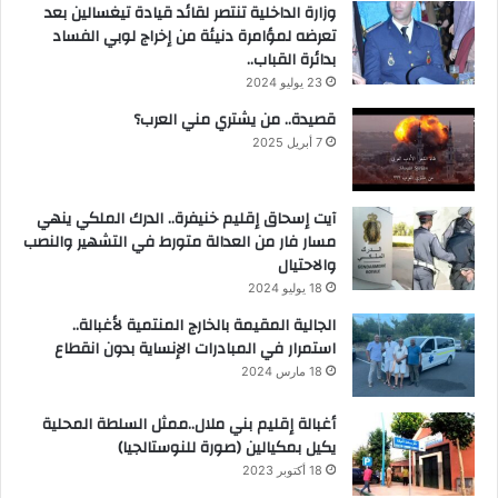
وزارة الداخلية تنتصر لقائد قيادة تيغسالين بعد
تعرضه لمؤامرة دنيئة من إخراج لوبي الفساد
بدائرة القباب..
23 يوليو 2024
قصيدة.. من يشتري مني العرب؟
7 أبريل 2025
آيت إسحاق إقليم خنيفرة.. الدرك الملكي ينهي
مسار فار من العدالة متورط في التشهير والنصب
والاحتيال
18 يوليو 2024
الجالية المقيمة بالخارج المنتمية لأغبالة..
استمرار في المبادرات الإنساية بدون انقطاع
18 مارس 2024
أغبالة إقليم بني ملال..ممثل السلطة المحلية
يكيل بمكيالين (صورة للنوستالجيا)
18 أكتوبر 2023