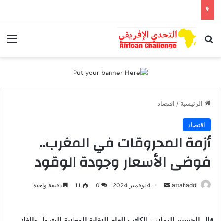
بحث عن
الق
الرئيسية
/
اقتصاد
اقتصاد
أزمة المحروقات في المغرب..
فوضى الأسعار وجودة الوقود
أرسل
attahaddi
4 نوفمبر 2024
0
11
دقيقة واحدة
بريدا
إلكترونيا
قال الحسين اليماني، الكاتب العام للنقابة الوطنية للبترول والغاز