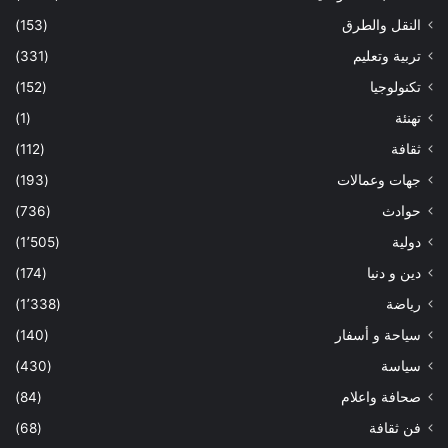
النقل والطرق
(153)
تربية وتعليم
(331)
تكنولوجيا
(152)
تهنئة
(1)
ثقافة
(112)
جهات وعمالات
(193)
حوادث
(736)
دولية
(1٬505)
دين و دنيا
(174)
رياضة
(1٬338)
سياحة و أسفار
(140)
سياسة
(430)
صحافة واعلام
(84)
فن ثقافة
(68)