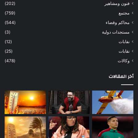
فنون ومشاهير
(202)
مجتمع
(759)
محاكم وقضاء
(544)
مستجدات دولية
(3)
نفابات
(12)
نقابات
(25)
وكالات
(478)
أخر المقالات