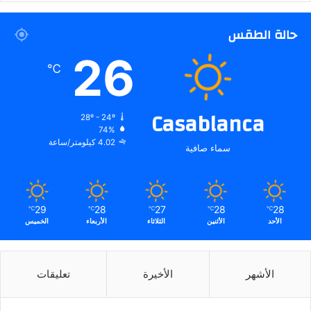
حالة الطقس
26
℃
Casablanca
28º - 24º
74%
4.02 كيلومتر/ساعة
سماء صافية
29
28
27
28
28
℃
℃
℃
℃
℃
الأحد
الأثنين
الثلاثاء
الأربعاء
الخميس
الأشهر
الأخيرة
تعليقات