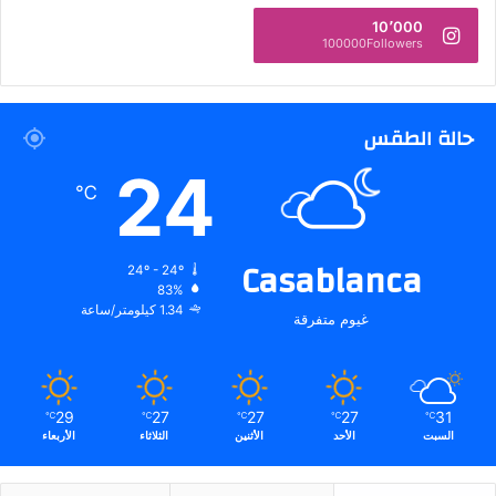
10٬000
100000Followers
حالة الطقس
24
℃
Casablanca
24º - 24º
83%
1.34 كيلومتر/ساعة
غيوم متفرقة
29
27
27
27
31
℃
℃
℃
℃
℃
السبت
الأحد
الأثنين
الثلاثاء
الأربعاء