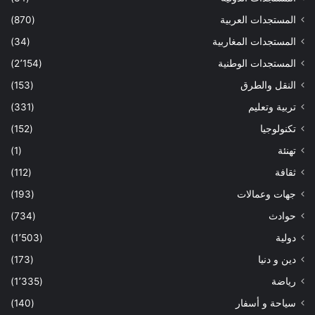
المستجدات العربية
(870)
المستجدات المغاربية
(34)
المستجدات الوطنية
(2٬154)
النقل والطرق
(153)
تربية وتعليم
(331)
تكنولوجيا
(152)
تهنئة
(1)
ثقافة
(112)
جهات وعمالات
(193)
حوادث
(734)
دولية
(1٬503)
دين و دنيا
(173)
رياضة
(1٬335)
سياحة و أسفار
(140)