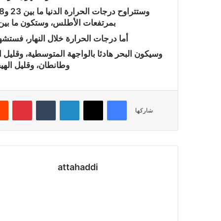
بمرتفعات الأطلس، وستكون ما بين 17 و23 درجة فيما تبقى من ربوع المملك
أما درجات الحرارة خلال النهار، فستش
وسيكون البحر هادئا بالواجهة المتوسطية، وقليل ال
وطانطان، وقليل الهي
فيسبوك
X
لينكدإن
‏Tumblr
بينتيريست
شاركها
attahaddi
موق
ع
الوي
ب