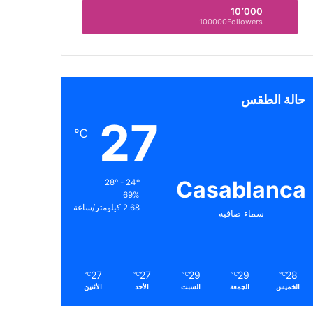
10٬000
100000Followers
حالة الطقس
27
℃
Casablanca
28º - 24º
69%
2.68 كيلومتر/ساعة
سماء صافية
27
27
29
29
28
℃
℃
℃
℃
℃
الخميس
الجمعة
السبت
الأحد
الأثنين