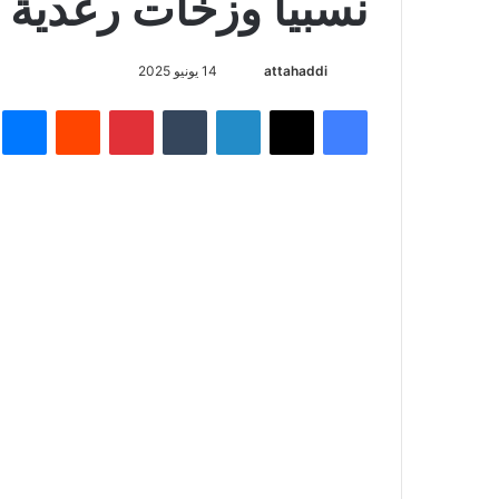
نسبياً وزخات رعدية 
attahaddi
أ
14 يونيو 2025
ر
فيسبوك
X
لينكدإن
‏Tumblr
بينتيريست
‏Reddit
ما
س
ل
ب
ر
ي
د
ا
إ
ل
ك
ت
ر
و
ن
ي