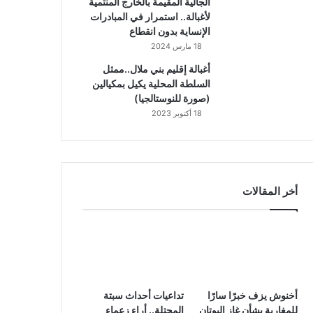
الجالية المقيمة بالخارج المنتمية
لأغبالة.. استمرار في المبادرات
الإنساية بدون انقطاع
18 مارس 2024
أغبالة إقليم بني ملال..ممثل
السلطة المحلية يكيل بمكيالين
(صورة للنوستالجيا)
18 أكتوبر 2023
أخر المقالات
أخنوش يزف خبرًا سارًا
تداعيات أحداث سبتة
للمغاربة بشأن غاز البوتان
المحتلة.. أراء زعماء