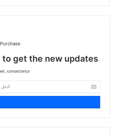
 Purchase
t to get the new updates!
et, consectetur.
أ
د
خ
ل
ب
ر
ي
د
ك