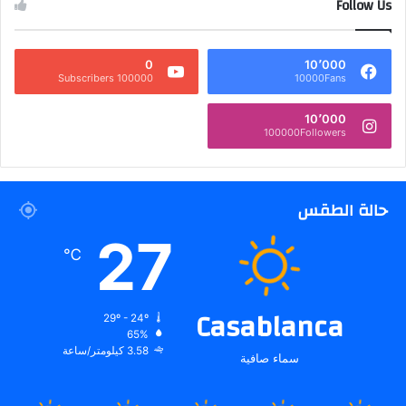
Follow Us
0
10٬000
100000 Subscribers
10000Fans
10٬000
100000Followers
حالة الطقس
27
℃
Casablanca
29º - 24º
65%
3.58 كيلومتر/ساعة
سماء صافية