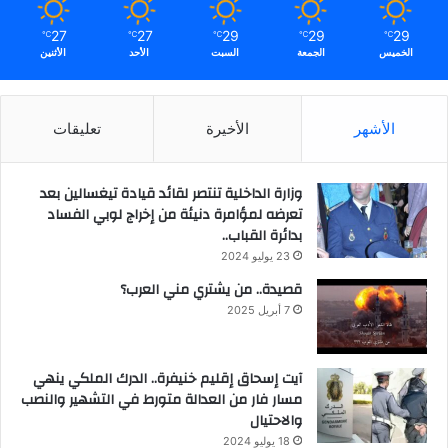
27
27
29
29
29
℃
℃
℃
℃
℃
الخميس
الجمعة
السبت
الأحد
الأثنين
الأشهر
الأخيرة
تعليقات
وزارة الداخلية تنتصر لقائد قيادة تيغسالين بعد
تعرضه لمؤامرة دنيئة من إخراج لوبي الفساد
بدائرة القباب..
23 يوليو 2024
قصيدة.. من يشتري مني العرب؟
7 أبريل 2025
آيت إسحاق إقليم خنيفرة.. الدرك الملكي ينهي
مسار فار من العدالة متورط في التشهير والنصب
والاحتيال
18 يوليو 2024