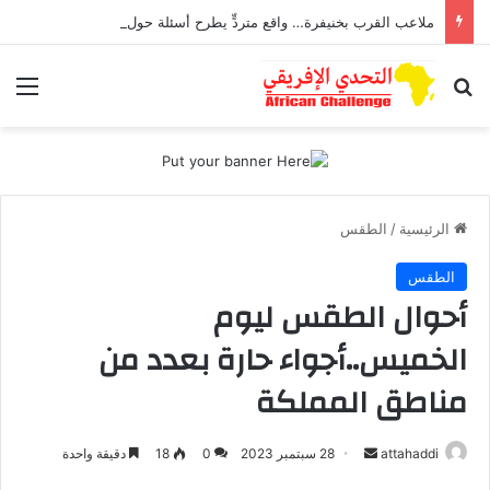
ملاعب القرب بخنيفرة… واقع متردٍّ يطرح أسئلة حول مستقبل الرياضة المحلية
بحث عن
الق
الرئيسية
/
الطقس
الطقس
أحوال الطقس ليوم
الخميس..أجواء حارة بعدد من
مناطق المملكة
أرسل
attahaddi
28 سبتمبر 2023
0
18
دقيقة واحدة
بريدا