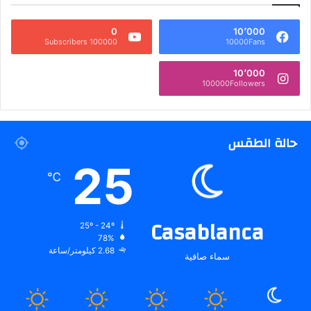
0
10٬000
100000 Subscribers
10000Fans
10٬000
100000Followers
حالة الطقس
25
℃
Casablanca
25º - 24º
78%
2.68 كيلومتر/ساعة
سماء صافية