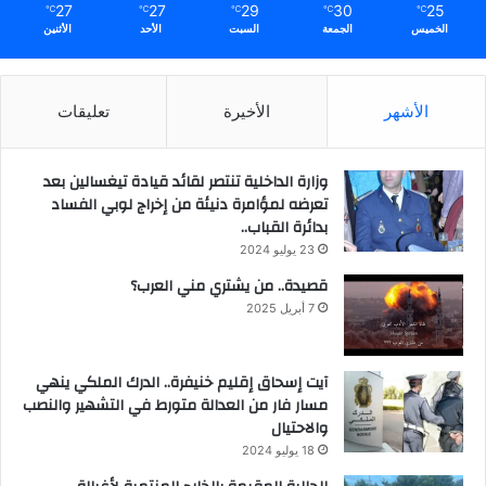
27
27
29
30
25
℃
℃
℃
℃
℃
الخميس
الجمعة
السبت
الأحد
الأثنين
الأشهر
الأخيرة
تعليقات
وزارة الداخلية تنتصر لقائد قيادة تيغسالين بعد
تعرضه لمؤامرة دنيئة من إخراج لوبي الفساد
بدائرة القباب..
23 يوليو 2024
قصيدة.. من يشتري مني العرب؟
7 أبريل 2025
آيت إسحاق إقليم خنيفرة.. الدرك الملكي ينهي
مسار فار من العدالة متورط في التشهير والنصب
والاحتيال
18 يوليو 2024