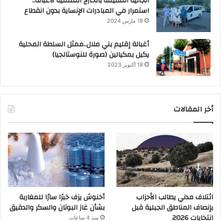
الجالية المقيمة بالخارج المنتمية لأغبالة..
استمرار في المبادرات الإنساية بدون انقطاع
18 مارس 2024
أغبالة إقليم بني ملال..ممثل السلطة المحلية
يكيل بمكيالين (صورة للنوستالجيا)
18 أكتوبر 2023
أخر المقالات
ائتلاف مدني يطالب الأحزاب
أخنوش يزف خبرًا سارًا للمغاربة
بإنصاف المناطق الجبلية قبل
بشأن غاز البوتان والسكر والدقيق
انتخابات 2026
منذ 4 ساعات