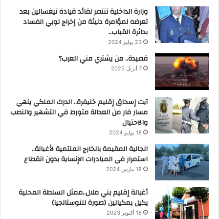
وزارة الداخلية تنتصر لقائد قيادة تيغسالين بعد
تعرضه لمؤامرة دنيئة من إخراج لوبي الفساد
بدائرة القباب..
23 يوليو 2024
قصيدة.. من يشتري مني العرب؟
7 أبريل 2025
آيت إسحاق إقليم خنيفرة.. الدرك الملكي ينهي
مسار فار من العدالة متورط في التشهير والنصب
والاحتيال
18 يوليو 2024
الجالية المقيمة بالخارج المنتمية لأغبالة..
استمرار في المبادرات الإنساية بدون انقطاع
18 مارس 2024
أغبالة إقليم بني ملال..ممثل السلطة المحلية
يكيل بمكيالين (صورة للنوستالجيا)
18 أكتوبر 2023