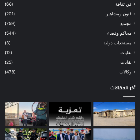
فن ثقافة
(68)
فنون ومشاهير
(201)
مجتمع
(759)
محاكم وقضاء
(544)
مستجدات دولية
(3)
نفابات
(12)
نقابات
(25)
وكالات
(478)
أخر المقالات