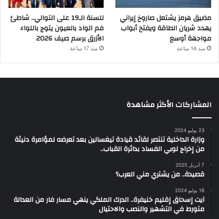
مضيق هرمز يشتعل صاروخ إيراني
للسنة الـ19 على التوالي.. شاطئ
يهدد شريان الطاقة ويفتح أبواب
فم الواد بالعيون يتوج باللواء
مواجهة أوسع
الأزرق برسم صيف 2026
منذ 14 ساعة
منذ 17 ساعة
المشاركات الأكثر مشاهدة
23 يوليو 2024
وزارة الداخلية تنتصر لقائد قيادة تيغسالين بعد تعرضه لمؤامرة دنيئة
من إخراج لوبي الفساد بدائرة القباب..
7 أبريل 2025
قصيدة.. من يشتري مني العرب؟
18 يوليو 2024
آيت إسحاق إقليم خنيفرة.. الدرك الملكي ينهي مسار فار من العدالة
متورط في التشهير والنصب والاحتيال