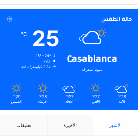
حالة الطقس
25
℃
Casablanca
28º - 24º
78%
2.24 كيلومتر/ساعة
غيوم متفرقة
29
28
27
27
28
℃
℃
℃
℃
℃
الأحد
الأثنين
الثلاثاء
الأربعاء
الخميس
الأشهر
الأخيرة
تعليقات