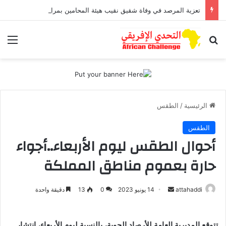
تعزية المرصد في وفاة شقيق نقيب هيئة المحامين بمراكش وورزازات
بحث عن
الق
الرئيسية
/
الطقس
الطقس
أحوال الطقس ليوم الأربعاء..أجواء
حارة بعموم مناطق المملكة
أرسل
attahaddi
14 يونيو 2023
0
13
دقيقة واحدة
بريدا
إلكترونيا
تتوقع المديرية العامة للأرصاد الجوية، بالنسبة ليوم الأربعاء، انتشار