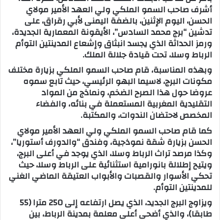
أشرف صاحب السمو الملكي ولي العهد الأمير مولاي
ب
الحسن، اليوم الإثنين، بالضفة اليمنى لأبي رقراق، على
ر
تدشين “برج محمد السادس”، الأيقونة المعمارية الجديدة،
ي
ورمز الحداثة الذي يجسد انبثاق وإشعاع المدينتين التوأم
د
الرباط وسلا، تحت قيادة جلالة الملك.
ا
وبهذه المناسبة، قام صاحب السمو الملكي بزيارة مختلف
إ
مكونات البرج، لاسيما البهو الرئيسي، حيث تابع سموه
ل
عروضا حول هذا الصرح الضخم، ونماذج من المواد
ك
التقليدية المغربية المستعملة في بنائه، والفضاء
ت
المخصص لاحتضان الندوات، والمكتبة.
ر
كما قام صاحب السمو الملكي ولي العهد الأمير مولاي
و
الحسن بزيارة شقة نموذجية، وفندق “والدورف أستوريا”،
ن
وكذا مرصد تراث الرباط وسلا، الذي يوجد في أعلى البرج،
ي
ويتيح إطلالة بانورامية استثنائية على الرباط وسلا، حيث
ا
تحكي الأسوار والقصبات والأبواب العتيقة الماضي الغني
للمدينتين التوأم.
ويزاوج البرج الجديد، الذي يصل ارتفاعه إلى 250 مترا (55
طابقا)، والذي أضحى أعلى معلمة بمدينة الرباط، بين