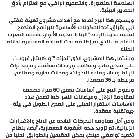
الهندسة المتطورة، والتصميم الراقي، مع الالتزام بأدق
المعايير البيئية.
وينسجم هذا البرج تماما مع أهداف مشروع تهيئة ضفتي
أبي رقراق، أحد المكونات الأساسية للبرنامج المندمج
لتنمية مدينة الرباط “الرباط، مدينة الأنوار، عاصمة المغرب
الثقافية”، الذي تم إطلاقه تحت القيادة المستنيرة لجلالة
الملك.
ويشتمل هذا المشروع، الذي أنجزته “أو كابيتال غروب”،
على فندق فاخر، ومكاتب، ووحدات سكنية، ومرصد تراث
الرباط وسلا، وقاعة للندوات، ومحلات تجارية ومطاعم،
مرتبطة بـ 36 مصعدا.
ويقوم البرج على أساسات بعمق 60 مترا، مصممة
لمقاومة الزلازل وفيضانات النهر. كما تضمن هذه
الأساسات استقرار المبنى على المدى الطويل في بيئة
جيوتقنية معقدة.
ومن أجل مقاومة التحركات الناتجة عن الرياح والاهتزازات
الزلزالية، تم تزويد هذه الأيقونة المعمارية، أيضا، بنظام
تخميد توافقي مبتكر، يمكن المقيمين بالطوابق العليا من