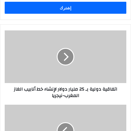
خ
ل
ب
ر
ي
د
ك
ا
ل
إ
ل
ك
ت
ر
اتفاقية دولية بـ 25 مليار دولار لإنشاء خط أنابيب الغاز
و
المغرب-نيجريا
ن
ي