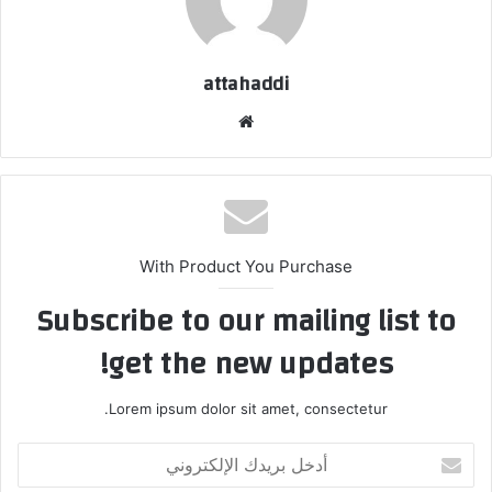
attahaddi
موق
ع
الوي
ب
With Product You Purchase
Subscribe to our mailing list to
get the new updates!
Lorem ipsum dolor sit amet, consectetur.
أ
د