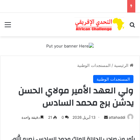
بحث عن
الق
الرئيسية
/
المستجدات الوطنية
المستجدات الوطنية
ولي العهد الأمير مولاي الحسن
يدشن برج محمد السادس
attahaddi
أ
13 أبريل 2026
0
21
دقيقة واحدة
ر
س
بأمر من صاحب الجلالة الملك محمد السادس، نصره الله،
ل