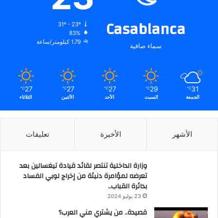
Casablanca
31º - 23º
83%
1.79 كيلومتر/ساعة
سماء صافية
27
27
27
29
31
℃
℃
℃
℃
℃
الجمعة
السبت
الأحد
الأثنين
الثلاثاء
الأشهر
الأخيرة
تعليقات
وزارة الداخلية تنتصر لقائد قيادة تيغسالين بعد
تعرضه لمؤامرة دنيئة من إخراج لوبي الفساد
بدائرة القباب..
23 يوليو 2024
قصيدة.. من يشتري مني العرب؟