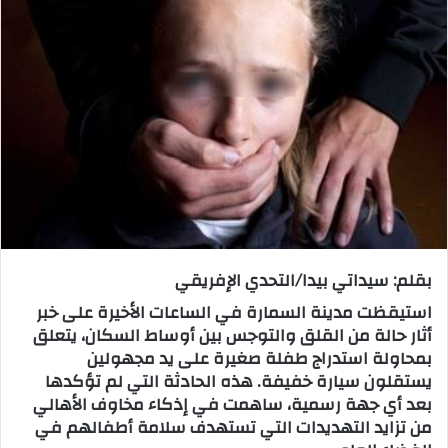
س
ل
ب
ر
ي
د
ا
إ
ل
ك
ت
بقلم: سيداتي بيدا/التحدي الإفريقي
ر
و
استيقظت مدينة السمارة في الساعات الأخيرة على خبر
ن
أثار حالة من القلق والتوجس بين أوساط السكان، يتعلق
بمحاولة استدراج طفلة صغيرة على يد مجهولين
ي
يستقلون سيارة خفيفة. هذه الحادثة التي لم تؤكدها
ا
بعد أي جهة رسمية، ساهمت في إذكاء مخاوف الأهالي
من تزايد التهديدات التي تستهدف سلامة أطفالهم في