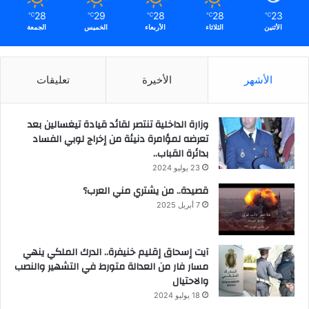
28
29
28
28
23
℃
℃
℃
℃
℃
الأثنين
الثلاثاء
الأربعاء
الخميس
الجمعة
الأشهر
الأخيرة
تعليقات
وزارة الداخلية تنتصر لقائد قيادة تيغسالين بعد
تعرضه لمؤامرة دنيئة من إخراج لوبي الفساد
بدائرة القباب..
23 يوليو 2024
قصيدة.. من يشتري مني العرب؟
7 أبريل 2025
آيت إسحاق إقليم خنيفرة.. الدرك الملكي ينهي
مسار فار من العدالة متورط في التشهير والنصب
والاحتيال
18 يوليو 2024