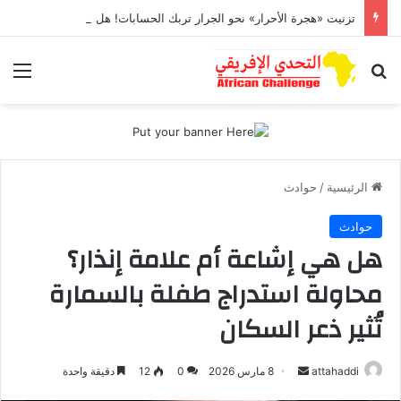
تزنيت «هجرة الأحرار» نحو الجرار تربك الحسابات! هل تحولت قوة «البام» إلى مغناطيس للنخب والكفاءات هل يصنع لقجع في السياسة ما صنعه في كرة القدم؟
بحث عن
الق
الرئيسية
/
حوادث
حوادث
هل هي إشاعة أم علامة إنذار؟
محاولة استدراج طفلة بالسمارة
تُثير ذعر السكان
attahaddi
أ
8 مارس 2026
0
12
دقيقة واحدة
ر