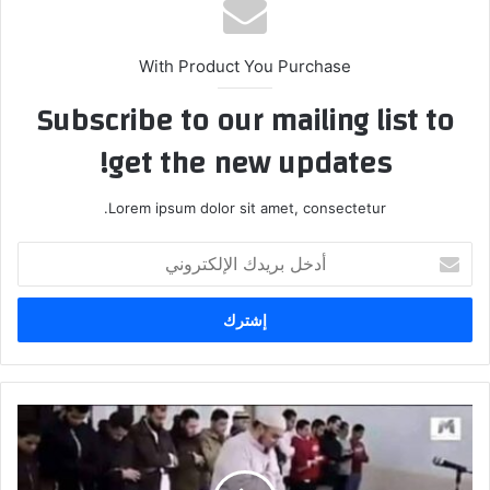
ب
With Product You Purchase
Subscribe to our mailing list to
get the new updates!
Lorem ipsum dolor sit amet, consectetur.
أ
د
خ
ل
ب
ر
ي
د
ك
ا
ل