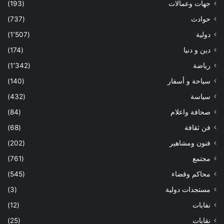
جهات وعمالات
(193)
حوادث
(737)
دولية
(1٬507)
دين و دنيا
(174)
رياضة
(1٬342)
سياحة و أسفار
(140)
سياسة
(432)
صحافة واعلام
(84)
فن ثقافة
(68)
فنون ومشاهير
(202)
مجتمع
(761)
محاكم وقضاء
(545)
مستجدات دولية
(3)
نفابات
(12)
نقابات
(25)