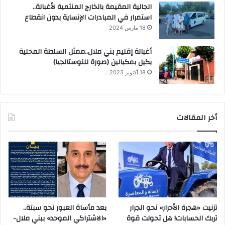
الجالية المقيمة بالخارج المنتمية لأغبالة..
استمرار في المبادرات الإنساية بدون انقطاع
18 مارس 2024
أغبالة إقليم بني ملال..ممثل السلطة المحلية
يكيل بمكيالين (صورة للنوستالجيا)
18 أكتوبر 2023
أخر المقالات
تزنيت «هجرة الأحرار» نحو الجرار
بعد مأساة العبور نحو سبتة..
تربك الحسابات! هل تحولت قوة
«الاشتراكي الموحد» ببني ملال-