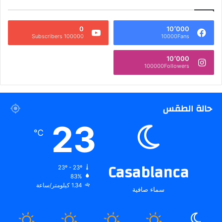
0
10٬000
100000 Subscribers
10000Fans
10٬000
100000Followers
حالة الطقس
23
℃
Casablanca
23º - 23º
83%
1.34 كيلومتر/ساعة
سماء صافية