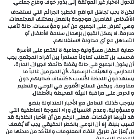
تتحول الأخبار غير الموثقة إلى بذور خوف وفزع جماعي.
لكن لا يجب تجاهل الواقع الخطير؛ الجرائم التي تستهدف
الأشخاص القاصرين موجودة بالفعل بمختلف المجتمعات،
وهي تفرض على الجميع، من أسر ومؤسسات، حالة تأهب
صارمة. لا يمكن القبول بإهمال سلامة الأطفال أو
التساهل مع أي محاولة لاستغلالهم.
حماية الطفل مسؤولية جماعية لا تقتصر على الأسرة
فحسب، بل تتطلب تعاوناً مستمراً بين أفراد المجتمع. يجب
أن يكون الجميع في حالة يقظة دائمة: الجيران، المارة،
المدارس، والهيئات الرسمية، لأن المجرمين غالباً ما
يستهدفون اللحظة الأنسب لاكتشاف ضحاياهم دون
مقاومة. ويكمن السلاح الأقوى في الوعي والتعليم
والحرص على مراقبة البيئة المحيطة بالأطفال.
يتوجب كذلك التعامل مع الأخبار المتداولة بنضج
ومسؤولية، وعدم الانسياق وراء الموجة العاطفية التي
قد تثيرها الإشاعات. فعلى الرغم من أن الأخبار الكاذبة قد
تسبب بلبلة، إلا أن الوعي بالخطر الحقيقي يجب ألا يُضعف
بل يُعزز عن طريق انتقاء المعلومات والتأكد من صحتها من
المصادر الرسمية.