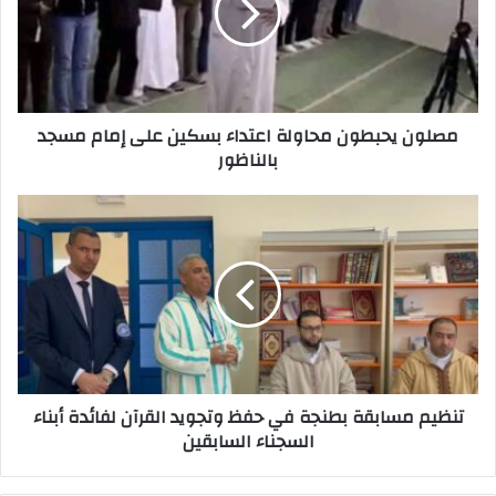
إ
ل
ك
ت
ر
مصلون يحبطون محاولة اعتداء بسكين على إمام مسجد
و
بالناظور
ن
ي
تنظيم مسابقة بطنجة في حفظ وتجويد القرآن لفائدة أبناء
السجناء السابقين