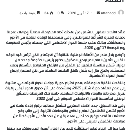
attahaddi
أ
17 أبريل 2026
0
34
دقيقة واحدة
ر
س
صعّد الاتحاد المغربي للشغل من لهجته تجاه الحكومة، مطالباً بإجراءات عاجلة
ل
لحماية القدرة الشرائية للمواطنين، وفي مقدمتها الزيادة العامة في الأجور
ب
والمعاشات، وذلك عقب جلسة الحوار الاجتماعي التي جمعته برئيس الحكومة
يوم الجمعة 17 أبريل 2026.
ر
وأوضح بلاغ صادر عن الأمانة الوطنية للنقابة أن الاجتماع، الذي ترأس فيه الوفد
ي
النقابي الأمين العام الميلودي المخارق بحضور رئيس الحكومة وعدد من
د
الوزراء، شكل مناسبة للتعبير عن القلق من الارتفاع المتواصل للأسعار وغلاء
ا
المعيشة، والذي قال إنه يثقل كاهل الطبقة العاملة في ظل استمرار ارتفاع
أسعار المواد الأساسية.
إ
وانتقدت النقابة ما وصفته بعدم احترام دورية جولات الحوار الاجتماعي، مشيرة
ل
إلى عدم انعقاد دورة شتنبر 2025، ومشددة على أن جدوى الحوار تبقى رهينة
ك
بتنزيل مخرجاته والوفاء بالالتزامات السابقة، خاصة تلك المرتبطة بالميثاق
ت
الوطني لمأسسة الحوار الاجتماعي الموقع في أبريل 2022.
ر
وفي هذا السياق، جدد الاتحاد المغربي للشغل مطالبه بإقرار زيادة عامة في
الأجور تشمل القطاعين العام والخاص والجماعات الترابية، إلى جانب رفع
و
معاشات التقاعد وإقرار حد أدنى لها لا يقل عن الحد الأدنى للأجر، فضلاً عن
ن
مواصلة التخفيض الضريبي على الأجور.
ي
كما دعا إلى اتخاذ تدابير استثنائية للحد من ارتفاع أسعار المحروقات، من بينها