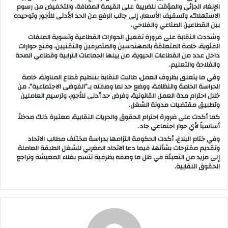
ا
الإلغاء الجزئي والمؤقت للضريبة على القيمة المضافة، والتخفيض من رسوم
الاستهلاك، وتسقيف الأسعار، إلى جانب الرفع من الحد الأدنى للأجور وتوحيده
بين القطاعين الصناعي والفلاحي.
وشددت النقابة على ضرورة تفعيل الحوارات القطاعية وتسوية الملفات
الفئوية، خاصة المتعلقة بالمهندسين والمتصرفين والتقنيين، وفتح حوارات
داخل عدد من القطاعات الحيوية، من بينها الجماعات الترابية وقطاعي الصحة
والفلاحة والتعليم.
وفي ما يتعلق بظروف العمل، طالبت النقابة بتنظيم قطاع المناولة، خاصة
الحراسة الخاصة والنظافة، ووضع حد لما وصفته بـ”الفوضى الاجتماعية”، من
خلال احترام مدة العمل القانونية، وفرض حد أدنى للأجور، وترسيم العاملين
وتطبيق مقتضيات مدونة الشغل.
كما أكدت على ضرورة احترام الحقوق والحريات النقابية، معتبرة ذلك مدخلاً
أساسياً لأي حوار اجتماعي جاد.
وفي ختام البلاغ، أكدت الحكومة التزامها بدراسة مختلف مطالب الاتحاد
وتقديم مقترحات بشأنها، فيما دعا الاتحاد المغربي للشغل الطبقة العاملة
إلى مزيد من التعبئة في ظل ما وصفه بظرفية تتسم بغلاء المعيشة وتراجع
الحقوق النقابية.