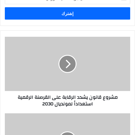
د
خ
ل
ب
ر
ي
د
ك
ا
ل
إ
ل
ك
ت
ر
مشروع قانون يشدد الرقابة على القرصنة الرقمية
و
استعداداً لمونديال 2030
ن
ي