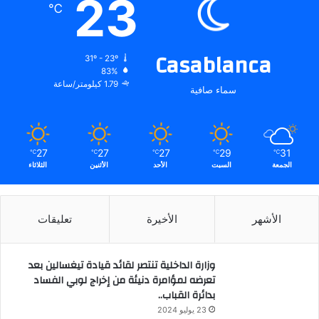
23
℃
Casablanca
31º - 23º
83%
1.79 كيلومتر/ساعة
سماء صافية
27
27
27
29
31
℃
℃
℃
℃
℃
الجمعة
السبت
الأحد
الأثنين
الثلاثاء
الأشهر
الأخيرة
تعليقات
وزارة الداخلية تنتصر لقائد قيادة تيغسالين بعد
تعرضه لمؤامرة دنيئة من إخراج لوبي الفساد
بدائرة القباب..
23 يوليو 2024