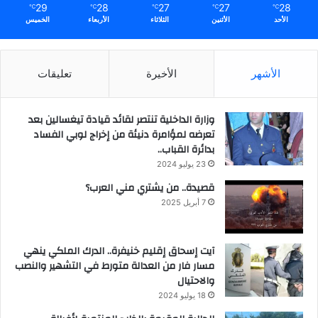
29
28
27
27
28
℃
℃
℃
℃
℃
الأحد
الأثنين
الثلاثاء
الأربعاء
الخميس
الأشهر
الأخيرة
تعليقات
وزارة الداخلية تنتصر لقائد قيادة تيغسالين بعد
تعرضه لمؤامرة دنيئة من إخراج لوبي الفساد
بدائرة القباب..
23 يوليو 2024
قصيدة.. من يشتري مني العرب؟
7 أبريل 2025
آيت إسحاق إقليم خنيفرة.. الدرك الملكي ينهي
مسار فار من العدالة متورط في التشهير والنصب
والاحتيال
18 يوليو 2024