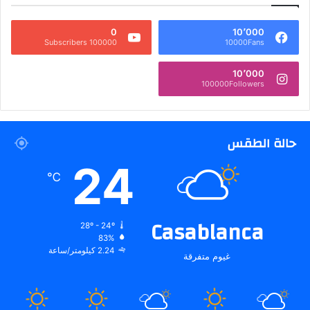
0
10٬000
100000 Subscribers
10000Fans
10٬000
100000Followers
حالة الطقس
24
℃
Casablanca
28º - 24º
83%
2.24 كيلومتر/ساعة
غيوم متفرقة