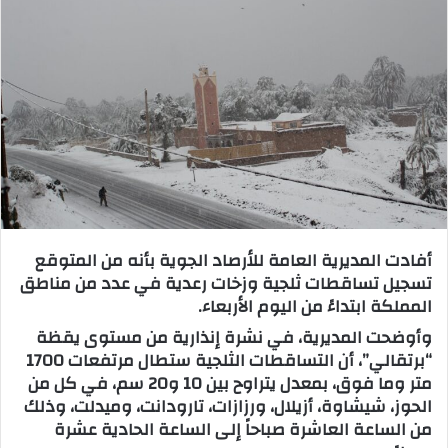
ب
ر
ي
د
ا
إ
ل
ك
ت
ر
أفادت المديرية العامة للأرصاد الجوية بأنه من المتوقع
و
تسجيل تساقطات ثلجية وزخات رعدية في عدد من مناطق
ن
المملكة ابتداءً من اليوم الأربعاء.
ي
وأوضحت المديرية، في نشرة إنذارية من مستوى يقظة
ا
“برتقالي”، أن التساقطات الثلجية ستطال مرتفعات 1700
متر وما فوق، بمعدل يتراوح بين 10 و20 سم، في كل من
الحوز، شيشاوة، أزيلال، ورزازات، تارودانت، وميدلت، وذلك
من الساعة العاشرة صباحاً إلى الساعة الحادية عشرة