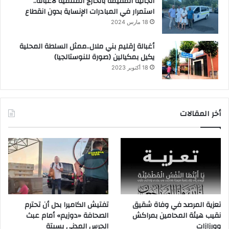
الجالية المقيمة بالخارج المنتمية لأغبالة..
استمرار في المبادرات الإنساية بدون انقطاع
18 مارس 2024
أغبالة إقليم بني ملال..ممثل السلطة المحلية
يكيل بمكيالين (صورة للنوستالجيا)
18 أكتوبر 2023
أخر المقالات
تعزية المرصد في وفاة شقيق
تفتيش الكاميرا بدل أن تحترم
نقيب هيئة المحامين بمراكش
الصحافة «دوزيم» أمام عبث
وورزازات
الحرس المدني بسبتة