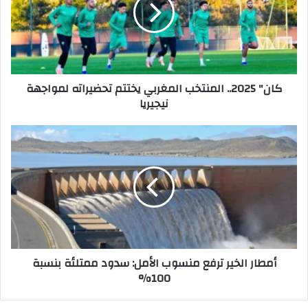
إ
ل
ك
ت
ر
كان" 2025.. المنتخب المغربي يختتم تحضيراته لمواجهة
و
نيجيريا
ن
ي
أمطار الخير ترفع منسوب الأمل: سدود ممتلئة بنسبة
100%