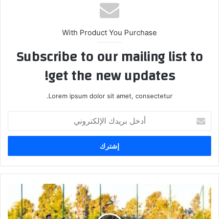
ب
With Product You Purchase
Subscribe to our mailing list to
get the new updates!
Lorem ipsum dolor sit amet, consectetur.
أ
د
خ
ل
ب
ر
ي
د
ك
ا
ل