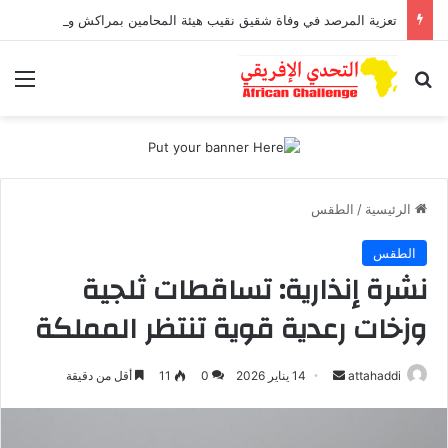
تعزية المرصد في وفاة شقيق نقيب هيئة المحامين بمراكش وورزازات
بحث عن
الق
الرئيسية
/
الطقس
الطقس
نشرة إنذارية: تساقطات ثلجية
وزخات رعدية قوية تنتظر المملكة
attahaddi
أ
14 يناير 2026
0
11
أقل من دقيقة
ر
س
ل