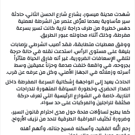
ب
شهدت مدينة ميسور، بشارع شارع الحسن الثاني، حادثة
ر
سير مأساوية بعدما تعرّض عنصر من الشرطة لعملية
ي
دهس خطيرة من طرف دراجة نارية كانت تسير بسرعة
د
مفرطة، وذلك أثناء محاولته عبور الطريق.
ا
ووفق معطيات متطابقة، فقد أصيب الشرطي بإصابات
إ
بليغة على مستوى الرأس، استدعت نقله في حالة حرجة
ل
لتلقي الإسعافات الضرورية، غير أنه فارق الحياة متأثراً
ك
بجروحه، في واقعة خلفت صدمة وحزناً عميقين وسط
ت
أسرته وزملائه في الجهاز الأمني، وكل من عرفه عن قرب.
ر
و
الحادث يعيد إلى الواجهة إشكالية السرعة المفرطة داخل
المدار الحضري، وخطورة السياقة المتهورة للدراجات
ن
النارية، خاصة في الشوارع الرئيسية التي تعرف حركة
ي
مكثفة للراجلين والمركبات على حد سواء.
ا
كما يطرح تساؤلات ملحة حول مدى احترام قانون السير،
وضرورة تكثيف المراقبة الطرقية للحد من نزيف الأرواح.
رحم الله الفقيد، وأسكنه فسيح جناته، وألهم أهله