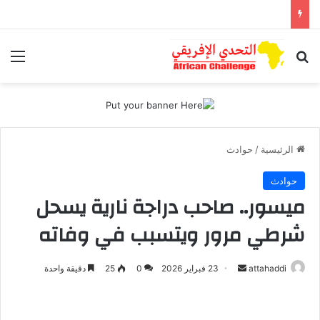
بحث عن
الق
الرئيسية
/
حوادث
حوادث
ميسور.. صاحب دراجة نارية يسحل
شرطي مرور ويتسبب في وفاته
attahaddi
أ
23 فبراير 2026
0
25
دقيقة واحدة
ر
س
ل