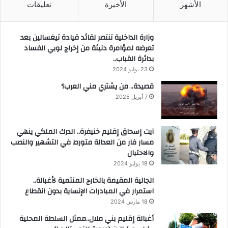
الأشهر
الأخيرة
تعليقات
وزارة الداخلية تنتصر لقائد قيادة تيغسالين بعد
تعرضه لمؤامرة دنيئة من إخراج لوبي الفساد
بدائرة القباب..
23 يوليو 2024
قصيدة.. من يشتري مني العرب؟
7 أبريل 2025
آيت إسحاق إقليم خنيفرة.. الدرك الملكي ينهي
مسار فار من العدالة متورط في التشهير والنصب
والاحتيال
18 يوليو 2024
الجالية المقيمة بالخارج المنتمية لأغبالة..
استمرار في المبادرات الإنساية بدون انقطاع
18 مارس 2024
أغبالة إقليم بني ملال..ممثل السلطة المحلية