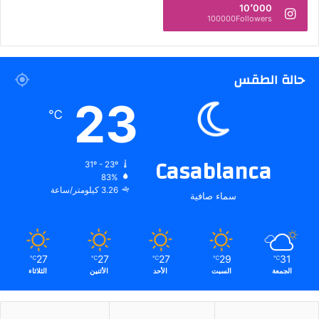
10٬000
100000Followers
حالة الطقس
23
℃
Casablanca
31º - 23º
83%
3.26 كيلومتر/ساعة
سماء صافية
27
27
27
29
31
℃
℃
℃
℃
℃
الجمعة
السبت
الأحد
الأثنين
الثلاثاء