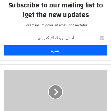
Subscribe to our mailing list to
get the new updates!
Lorem ipsum dolor sit amet, consectetur.
أ
د
خ
ل
ب
ر
ي
د
ك
ا
ل
إ
ل
ك
ت