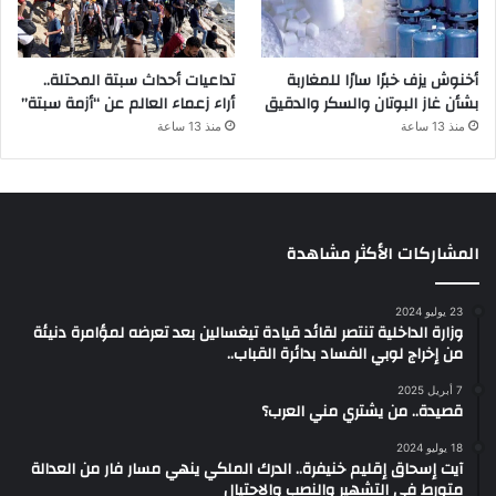
أخنوش يزف خبرًا سارًا للمغاربة
تداعيات أحداث سبتة المحتلة..
بشأن غاز البوتان والسكر والدقيق
أراء زعماء العالم عن “أزمة سبتة”
منذ 13 ساعة
منذ 13 ساعة
المشاركات الأكثر مشاهدة
23 يوليو 2024
وزارة الداخلية تنتصر لقائد قيادة تيغسالين بعد تعرضه لمؤامرة دنيئة
من إخراج لوبي الفساد بدائرة القباب..
7 أبريل 2025
قصيدة.. من يشتري مني العرب؟
18 يوليو 2024
آيت إسحاق إقليم خنيفرة.. الدرك الملكي ينهي مسار فار من العدالة
متورط في التشهير والنصب والاحتيال