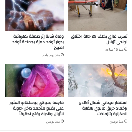
تسرب غازي يخلف 29 حالة اختناق
وفاة شابة إثر صعقة كهربائية
نواحي أزيلال
بدوار أولاد حمزة بجماعة أولاد
اصبيح
منذ 15 ساعة
منذ يوم واحد
استنفار ميداني شمال أكادير
فاجعة بمولاي بوسلهام: العثور
لإخماد حريق غابوي بالغابة
على رضيع متجمد داخل حاوية
المخزنية بتازماخت
للأزبال والدرك يفتح تحقيقاً
منذ يومين
منذ يومين