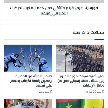
مورسيا... عرض فيلم وثائقي حول دعم المغرب لحركات
التحرر في إفريقيا
مقالات ذات صلة
تقارير أمنية سبقت موجة العبور
65 في المائة من المغاربة
إلى سبتة… خلاف إسباني حول من
يرفضون إقامة الأجانب والعمل
تجاهل الإنذارات
على أرضهم
منذ 20 ساعة
منذ يومين