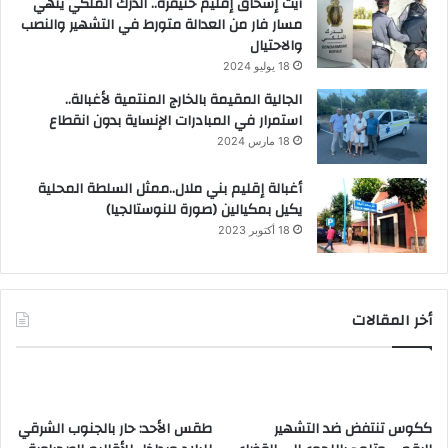
آيت إسحاق إقليم خنيفرة.. الدرك الملكي ينهي
مسار فار من العدالة متورط في التشهير والنصب
والاحتيال
18 يوليو 2024
الجالية المقيمة بالخارج المنتمية لأغبالة..
استمرار في المبادرات الإنساية بدون انقطاع
18 مارس 2024
أغبالة إقليم بني ملال..ممثل السلطة المحلية
يكيل بمكيالين (صورة للنوستالجيا)
18 أكتوبر 2023
أخر المقالات
ككوس تنتفض ضد التشهير
طقس الأحد: حار بالجنوب الشرقي