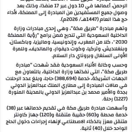
الرحمن، أعمالها في 10 دول عبر 17 منفذا، وذلك بعد
ب
وصول جميع المستفيدين من المبادرة إلى المملكة، لأداء
ر
حج هذا العام (1447هـ/ 2026م).
ي
وتهم مبادرة “طريق مكة”، وهي إحدى مبادرات وزارة
د
الداخلية السعودية التي تندرج ضمن برامج “رؤية المملكة
ا
2030″، كلا من المغرب، وإندونيسيا، وماليزيا، وباكستان،
إ
وبنغلاديش، وتركيا، وكوت ديفوار، والمالديف، وللمرة
ل
الأولى السنغال وبروناي دار السلام.
ك
وحسب وكالة الأنباء السعودية فقد شهدت “مبادرة
ت
طريق مكة”، التي نفذتها وزارة الداخلية، بالتعاون مع
ر
الجهات الشريكة، خدمة (388,694) حاجا، وبلغ عدد الرحلات
و
في صالات المبادرة إلى مطاري الملك عبدالعزيز الدولي
ن
بجدة والأمير محمد بن عبدالعزيز الدولي بالمدينة المنورة
ي
(1227) رحلة.
ا
وأسهمت مبادرة طريق مكة في تقديم خدماتها عبر (38)
خدمة محطة و(60) حقيبة متنقلة و(120) جهاز كاونتر
متنقل معزز بالذكاء الاصطناعي لإنهاء إجراءات دخول الحاج
الواحد خلال (40) ثانية.