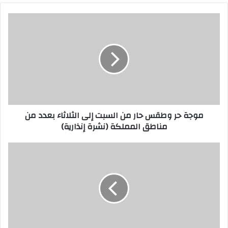
ي
د
ك
ا
ل
إ
ل
ك
ت
ر
موجة حر وطقس حار من السبت إلى الثلاثاء بعدد من
و
مناطق المملكة (نشرة إنذارية)
ن
ي