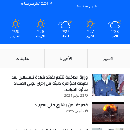
2.24 كيلومتر/ساعة
غيوم متفرقة
29
28
27
27
28
℃
℃
℃
℃
℃
الأحد
الأثنين
الثلاثاء
الأربعاء
الخميس
الأشهر
الأخيرة
تعليقات
وزارة الداخلية تنتصر لقائد قيادة تيغسالين بعد
تعرضه لمؤامرة دنيئة من إخراج لوبي الفساد
بدائرة القباب..
23 يوليو 2024
قصيدة.. من يشتري مني العرب؟
7 أبريل 2025