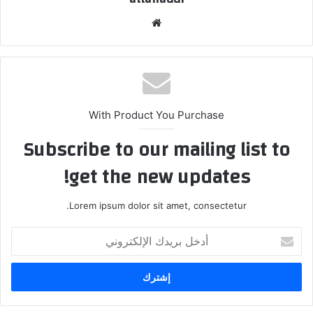
موق
ع
الوي
ب
With Product You Purchase
Subscribe to our mailing list to
get the new updates!
Lorem ipsum dolor sit amet, consectetur.
أ
د
خ
ل
ب
ر