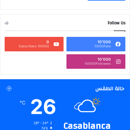
Follow Us
0
10٬000
100000 Subscribers
10000Fans
10٬000
100000Followers
حالة الطقس
26
℃
Casablanca
28º - 24º
74%