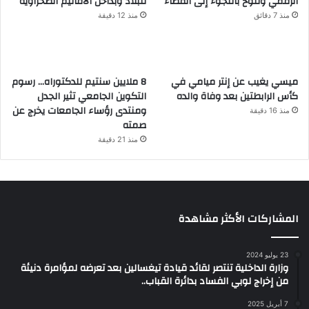
الرقمي وتلوح باللجوء إلى القضاء
للبلاد وبداخل الأقاليم الصحراوية
منذ 7 دقائق
منذ 12 دقيقة
ميسي يغيب عن إنتر ميامي في
8 ملايين سنتيم للدكتوراه… رسوم
كأس الرابطتين بعد وفاة والده
التكوين الجامعي تثير الجدل
ومنتدى رؤساء الجامعات يخرج عن
منذ 16 دقيقة
صمته
منذ 21 دقيقة
المشاركات الأكثر مشاهدة
23 يوليو 2024
وزارة الداخلية تنتصر لقائد قيادة تيغسالين بعد تعرضه لمؤامرة دنيئة
من إخراج لوبي الفساد بدائرة القباب..
7 أبريل 2025