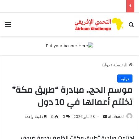
بحث عن
الق
الرئيسية
/
دولية
دولية
موسم الحج.. مبادرة “طريق مكة”
تختتم أعمالها في 10 دول
attahaddi
أ
23 مايو 2026
0
9
دقيقة واحدة
ر
س
اختتمت مبادرة “طريق مكة”، الخاصة بخدمة ضيوف
ل