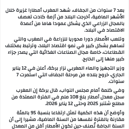
س
بعد 7 سنوات من الجفاف، شهد المغرب أمطارا غزيرة خلال
ل
الأشهر الماضية، أخرجت البلاد من أزمة كادت تعصف
ب
بالمجال الزراعي الذي يشكل عمودا هاما من أعمدة
ر
الاقتصاد في البلاد.
ي
وتلعب الأمطار دورا محوريا للزراعة في المغرب والتي
د
تساهم بشكل كبير في نمو اقتصاد البلاد، وترتبط بمختلف
ا
القطاعات، خاصة مجال الصناعات الغذائية التي يصدر جزاء
إ
كبير منها إلى الخارج.
ل
وزير التجهيز والماء المغربي نزار بركة، أعلن في 12 يناير
ك
الجاري، خروج بلاده من مرحلة الجفاف التي استمرت 7
ت
سنوات.
ر
و
وفي كلمة أمام مجلس النواب، قال بركة إن المغرب
ن
سجل معدل أمطار بلغ 108 ملم في الفترة الممتدة من
ي
مطلع شتنبر 2025 وحتى 12 يناير 2026.
ا
وأوضح أن هذه الكمية تمثل ارتفاعا بنسبة 95 بالمئة
مقارنة بالفترة نفسها من السنة الماضية، مشيرا إلى أن
السنة الجافة تُصنف حين تكون الأمطار أقل من المعدل