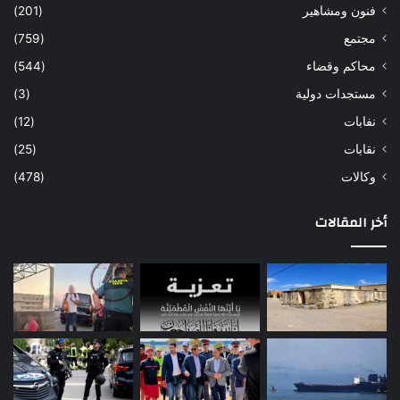
فنون ومشاهير
(201)
مجتمع
(759)
محاكم وقضاء
(544)
مستجدات دولية
(3)
نفابات
(12)
نقابات
(25)
وكالات
(478)
أخر المقالات