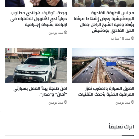
مجلس الطريقة القادرية
وجدة.. توقيف هولندي مطلوب
البودشيشية يعرض إشهادا موثقا
دولياً لدى الأنتربول للاشتباه في
يؤكد وصية الشيخ الراحل جمال
ارتباطه بشبكة إجـ.رامية
الدين القادري بودشيش
منذ يومين
منذ 18 ساعة
الطرق السيارة بالمغرب تعزز
امن طنجة يبدأ العمل بسيارتي
المراقبة الذكية بأحدث التقنيات
“أمان” و”مدار”.
منذ يومين
منذ يومين
اترك تعليقاً