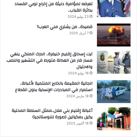
تعرضه لمؤامرة دنيئة من إخراج لوبي الفساد
بدائرة القباب..
23 يوليو 2024
قصيدة.. من يشتري مني العرب؟
7 أبريل 2025
آيت إسحاق إقليم خنيفرة.. الدرك الملكي ينهي
مسار فار من العدالة متورط في التشهير والنصب
والاحتيال
18 يوليو 2024
الجالية المقيمة بالخارج المنتمية لأغبالة..
استمرار في المبادرات الإنساية بدون انقطاع
18 مارس 2024
أغبالة إقليم بني ملال..ممثل السلطة المحلية
يكيل بمكيالين (صورة للنوستالجيا)
18 أكتوبر 2023