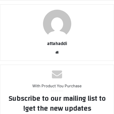
attahaddi
موق
ع
الوي
ب
With Product You Purchase
Subscribe to our mailing list to
get the new updates!