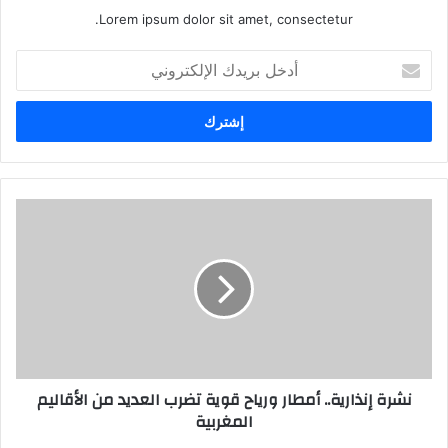
Lorem ipsum dolor sit amet, consectetur.
أ
د
خ
ل
ب
ر
ي
د
ك
ا
ل
إ
ل
ك
ت
ر
نشرة إنذارية.. أمطار ورياح قوية تضرب العديد من الأقاليم
و
المغربية
ن
ي