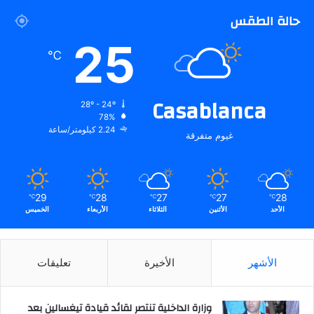
حالة الطقس
25
℃
Casablanca
28º - 24º
78%
2.24 كيلومتر/ساعة
غيوم متفرقة
29
28
27
27
28
℃
℃
℃
℃
℃
الأحد
الأثنين
الثلاثاء
الأربعاء
الخميس
الأشهر
الأخيرة
تعليقات
وزارة الداخلية تنتصر لقائد قيادة تيغسالين بعد