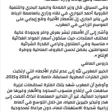
وفي السياق، قال وزير الفلاحة والصيد البحري والتنمية
القروية أحمد البواري، في لقاء وزاري بالعاصمة الرباط
في يناير الجاري، إن للأمطار الأخيرة وقع إيجابي على
الموسم الزراعي في المغرب.
وأشار إلى أن الأمطار تبشر بعرض وافر وبجودة عالية
لمختلف المنتجات، حيث ستكون أسعار المواد الغذائية
« مناسبة وفي المتناول وتراعي القدرة الشرائية
للمواطنين، بفضل تحسن الظروف المناخية ووفرة
الإنتاج ».
دروس الماضي
الخبير المغربي نبّه إلى عدم تكرار الأخطاء التي ارتكبت
خلال الفترات المطرية السابقة، خاصة عامي 2014 و2015.
وأوضح أن المغرب شهد بتلك الفترة تساقطات غزيرة
ساهمت في ارتفاع منسوب السدود والأنهار وغيرها من
الموارد المائية، غير أن التدابير المعتمدة آنذاك أفضت إلى
هدر وتبذير كبيرين للمياه، من خلال التوسع في أنماط
زراعية شديدة الاستهلاك للماء، دون مراعاة لمحدودية