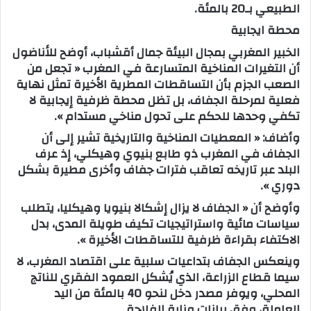
الطبيعي بـ20 بالمئة.
محطة ايجابية
الخبير المغربي بمجال البيئة جمال أقشباب، أوضح للأناضول
أن التغيرات المناخية المتسارعة في المغرب « تجعل من
الصعب الجزم بأن التساقطات المطرية الأخيرة تمثل نهاية
فعلية لمرحلة الجفاف، بل تظل محطة ظرفية إيجابية لا
تكفي وحدها للحكم على تحول مناخي مستدام ».
وأضاف: « المعطيات المناخية والتاريخية تشير إلى أن
الجفاف في المغرب ذو طابع بنيوي وهيكلي، إذ عرف
البلد عبر تاريخه تعاقب فترات جفاف وأخرى مطيرة بشكل
دوري ».
وأوضح أن « الجفاف لا يزال إشكالا بنيويا وهيكليا، يتطلب
سياسات مائية واستراتيجيات تكيف طويلة المدى، بدل
الاكتفاء بقراءة ظرفية للتساقطات الأخيرة ».
وينعكس الجفاف بتداعيات سلبية على اقتصاد المغرب، لا
سيما قطاع الزراعة، الذي يُشكل العمود الفقري للناتج
المحلي، ويوفر مصدر دخل لنحو 40 بالمئة من اليد
العاملة، وفق بيانات وزارة الفلاحة.