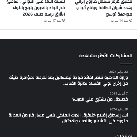
مضيق هرمز يشتعل صاروخ إيراني
للسنة الـ19 على التوالي.. شاطئ
يهدد شريان الطاقة ويفتح أبواب
فم الواد بالعيون يتوج باللواء
مواجهة أوسع
الأزرق برسم صيف 2026
منذ 14 ساعة
منذ 17 ساعة
المشاركات الأكثر مشاهدة
23 يوليو 2024
وزارة الداخلية تنتصر لقائد قيادة تيغسالين بعد تعرضه لمؤامرة دنيئة
من إخراج لوبي الفساد بدائرة القباب..
7 أبريل 2025
قصيدة.. من يشتري مني العرب؟
18 يوليو 2024
آيت إسحاق إقليم خنيفرة.. الدرك الملكي ينهي مسار فار من العدالة
متورط في التشهير والنصب والاحتيال
تصنيفات