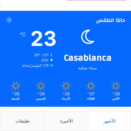
حالة الطقس
23
℃
Casablanca
28º - 22º
83%
1.79 كيلومتر/ساعة
سماء صافية
28
29
28
27
28
℃
℃
℃
℃
℃
الأثنين
الثلاثاء
الأربعاء
الخميس
الجمعة
الأشهر
الأخيرة
تعليقات