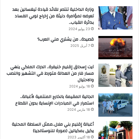
وزارة الداخلية تنتصر لقائد قيادة تيغسالين بعد
تعرضه لمؤامرة دنيئة من إخراج لوبي الفساد
بدائرة القباب..
23 يوليو 2024
قصيدة.. من يشتري مني العرب؟
7 أبريل 2025
آيت إسحاق إقليم خنيفرة.. الدرك الملكي ينهي
مسار فار من العدالة متورط في التشهير والنصب
والاحتيال
18 يوليو 2024
الجالية المقيمة بالخارج المنتمية لأغبالة..
استمرار في المبادرات الإنساية بدون انقطاع
18 مارس 2024
أغبالة إقليم بني ملال..ممثل السلطة المحلية
يكيل بمكيالين (صورة للنوستالجيا)
18 أكتوبر 2023