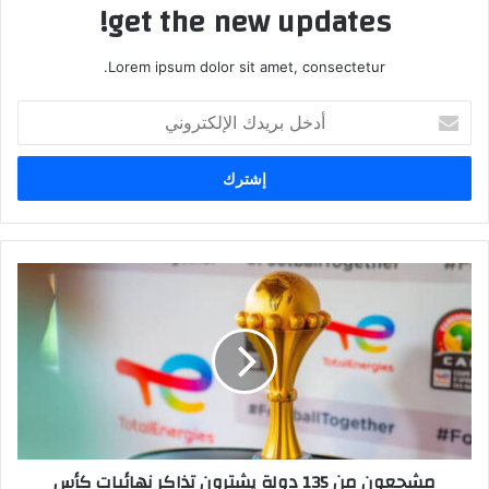
get the new updates!
Lorem ipsum dolor sit amet, consectetur.
أ
د
خ
ل
ب
ر
ي
د
ك
ا
ل
إ
ل
ك
ت
ر
مشجعون من 135 دولة يشترون تذاكر نهائيات كأس
و