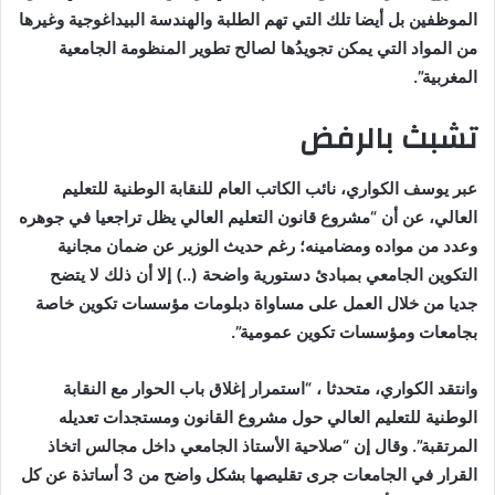
الموظفين بل أيضا تلك التي تهم الطلبة والهندسة البيداغوجية وغيرها
من المواد التي يمكن تجويدُها لصالح تطوير المنظومة الجامعية
المغربية”.
تشبث بالرفض
عبر يوسف الكواري، نائب الكاتب العام للنقابة الوطنية للتعليم
العالي، عن أن “مشروع قانون التعليم العالي يظل تراجعيا في جوهره
وعدد من مواده ومضامينه؛ رغم حديث الوزير عن ضمان مجانية
التكوين الجامعي بمبادئ دستورية واضحة (..) إلا أن ذلك لا يتضح
جديا من خلال العمل على مساواة دبلومات مؤسسات تكوين خاصة
بجامعات ومؤسسات تكوين عمومية”.
وانتقد الكواري، متحدثا ، “استمرار إغلاق باب الحوار مع النقابة
الوطنية للتعليم العالي حول مشروع القانون ومستجدات تعديله
المرتقبة”. وقال إن “صلاحية الأستاذ الجامعي داخل مجالس اتخاذ
القرار في الجامعات جرى تقليصها بشكل واضح من 3 أساتذة عن كل