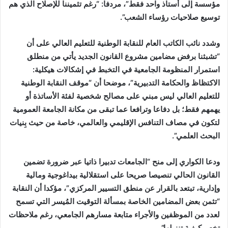
مؤسسة إلى أستاذ واحد فقط”، مردفا: “رغم تثميننا للإصلاح الذي هم
توسيع صلاحيات رؤساء الشعب”.
وشدد نائب الكاتب العام للنقابة الوطنية للتعليم العالي على أن
“تشبثنا برفض مضامين مشروع القانون الجديد يأتي من منطلق
استمرار المنظومة الجامعية في التخبط في إشكالات هيكلية:
الاكتظاظ والحكامة التدبيرية”، موضحا أن “موقف النقابة الوطنية
للتعليم العالي ليس مبني على مصالح شخصية لفئة الأساتذة أو
يهمهم فقط؛ بل دفاعا وترافعا عما تبقى من مكانة الجامعة العمومية
لتكون في مصاف التنافس الإقليمي والعالمي، خاصة من حيث بِنيات
البحث العلمي”.
ودعا الكواري إلى منح “الجامعات تدبيرا ذاتيا عبر ضرورة تضمين
القانون الحالي تنصيصا صريحا على استقلالية بيداغوجية ومالية
وإدارية، تبتعد بالقرار عن منطق التسيير المركزي”، مؤكدا أن النقابة
“تثمن بعض المضامين الخاصة بمسألة التوقيت المُيسر التي تسمح
لعدد من الموظفين والأجراء متابعة مسارهم الجامعي، رغم ملاحظات
تخص كيفية تنزيلها”.