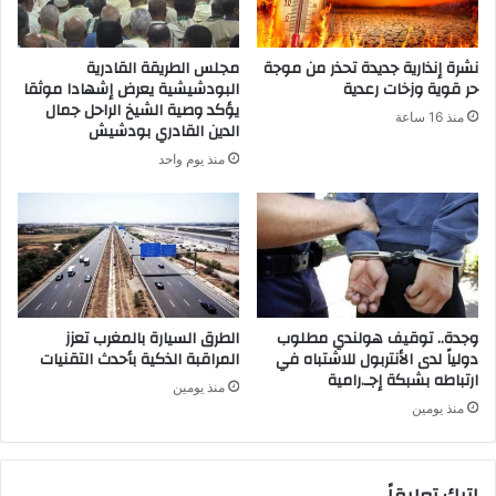
نشرة إنذارية جديدة تحذر من موجة
مجلس الطريقة القادرية
حر قوية وزخات رعدية
البودشيشية يعرض إشهادا موثقا
يؤكد وصية الشيخ الراحل جمال
منذ 16 ساعة
الدين القادري بودشيش
منذ يوم واحد
وجدة.. توقيف هولندي مطلوب
الطرق السيارة بالمغرب تعزز
دولياً لدى الأنتربول للاشتباه في
المراقبة الذكية بأحدث التقنيات
ارتباطه بشبكة إجـ.رامية
منذ يومين
منذ يومين
اترك تعليقاً