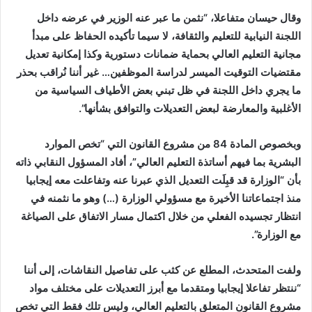
وقال حيسان متفاعلا، “نثمن ما عبر عنه الوزير في عرضه داخل
اللجنة النيابية للتعليم والثقافة، لا سيما تأكيده الحفاظ على مبدأ
مجانية التعليم العالي بحماية ضمانات دستورية وكذا إمكانية تعديل
مقتضيات التوقيت الميسر لدراسة الموظفين… غير أننا نُراقب بحذر
ما يجري داخل اللجنة في ظل تبني بعض الأطياف السياسية من
الأغلبية والمعارضة لبعض التعديلات والتوافق بشأنها”.
وبخصوص المادة 84 من مشروع القانون التي “تخص الموارد
البشرية بما فيهم أساتذة التعليم العالي”، أفاد المسؤول النقابي ذاته
بأن “الوزارة قد قبِلَت التعديل الذي عبرنا عنه وتفاعلت معه إيجابيا
منذ اجتماعاتنا الأخيرة مع مسؤولي الوزارة (…) وهو ما نثمنه في
انتظار تجسيده الفعلي من خلال اكتمال مسار الاتفاق على الصياغة
مع الوزارة”.
ولفت المتحدث، المطلع عن كثب على تفاصيل النقاشات، إلى أننا
“ننتظر تفاعلا إيجابيا ومتقدما مع أبرز التعديلات على مختلف مواد
مشروع القانون المتعلق بالتعليم العالي، وليس تلك فقط التي تخص