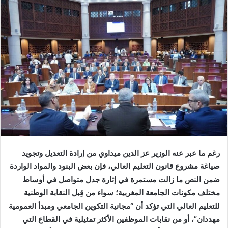
س
ل
ب
ر
ي
د
ا
إ
ل
ك
ت
ر
رغم ما عبر عنه الوزير عز الدين ميداوي من إرادة التعديل وتجويد
و
صياغة مشروع قانون التعليم العالي، فإن بعض البنود والمواد الواردة
ن
ضمن النص ما زالت مستمرة في إثارة جدل متواصل في أوساط
ي
ا
مختلف مكونات الجامعة المغربية؛ سواء من قِبل النقابة الوطنية
للتعليم العالي التي تؤكد أن “مجانية التكوين الجامعي ومبدأ العمومية
مهددان”، أو من نقابات الموظفين الأكثر تمثيلية في القطاع التي