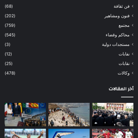
فن ثقافة
(68)
فنون ومشاهير
(202)
مجتمع
(759)
محاكم وقضاء
(545)
مستجدات دولية
(3)
نفابات
(12)
نقابات
(25)
وكالات
(478)
أخر المقالات