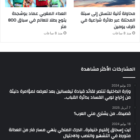
محاولة ثانية للتسلل إلى سبتة
العداء المغربي عماد بوشجدة
المحتلة عبر طائرة شراعية في
يتوج بطلا للعالم في سباق 800
ظرف يومين
متر
منذ 8 ساعات
منذ 8 ساعات
المشاركات الأكثر مشاهدة
23 يوليو 2024
وزارة الداخلية تنتصر لقائد قيادة تيغسالين بعد تعرضه لمؤامرة دنيئة
من إخراج لوبي الفساد بدائرة القباب..
7 أبريل 2025
قصيدة.. من يشتري مني العرب؟
18 يوليو 2024
آيت إسحاق إقليم خنيفرة.. الدرك الملكي ينهي مسار فار من العدالة
متورط في التشهير والنصب والاحتيال