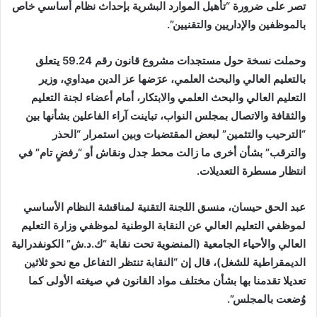
تصر على ضرورة “تأهيل الموارد البشرية بإحداث نظام أساسي خاص
بالموظفين والإداريين والتقنيين”.
وحملت نسخة حول مستجدات مشروع قانون رقم 59.24 يتعلق
بالتعليم العالي والبحث العلمي، عرَضها عز الدين ميداوي، وزير
التعليم العالي والبحث العلمي والابتكار، أمام أعضاء لجنة التعليم
والثقافة والاتصال بمجلس النواب، تباينت آراء الفاعلين بشأنها بين
“الترحيب والتثمين” لبعض المقتضيات وبين استمرار “الحذر
والترقب” بشأن أخرى ما زالت محط جدل ونقاش أو “رفضٍ تام” في
انتظار مسطرة التعديلات.
عبد الحق حيسان، منسق اللجنة التقنية لمناقشة النظام الأساسي
لموظفي التعليم العالي عن النقابة الوطنية لموظفي وزارة التعليم
العالي والأحياء الجامعية (المنضوية تحت نقابة “ك.د.ش” الكونفدرالية
الديمقراطية للشغل)، قال إن “النقابة تنتظر التفاعل مع نحو ثلاثين
تعديلا تقدمنا بها بشأن مختلف مواد القانون في صيغته الأولى كما
وُضعت بالمجلس”.