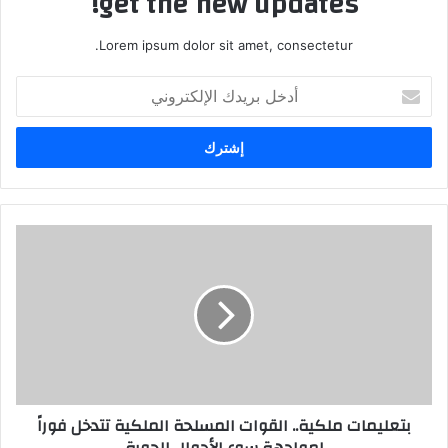
get the new updates!
Lorem ipsum dolor sit amet, consectetur.
أ
د
خ
ل
ب
ر
ي
د
ك
ا
ل
إ
ل
ك
ت
ر
بتعليمات ملكية.. القوات المسلحة الملكية تتدخل فوراً
و
ن