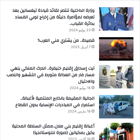
وزارة الداخلية تنتصر لقائد قيادة تيغسالين بعد
تعرضه لمؤامرة دنيئة من إخراج لوبي الفساد
بدائرة القباب..
23 يوليو 2024
قصيدة.. من يشتري مني العرب؟
7 أبريل 2025
آيت إسحاق إقليم خنيفرة.. الدرك الملكي ينهي
مسار فار من العدالة متورط في التشهير والنصب
والاحتيال
18 يوليو 2024
الجالية المقيمة بالخارج المنتمية لأغبالة..
استمرار في المبادرات الإنساية بدون انقطاع
18 مارس 2024
أغبالة إقليم بني ملال..ممثل السلطة المحلية
يكيل بمكيالين (صورة للنوستالجيا)
18 أكتوبر 2023