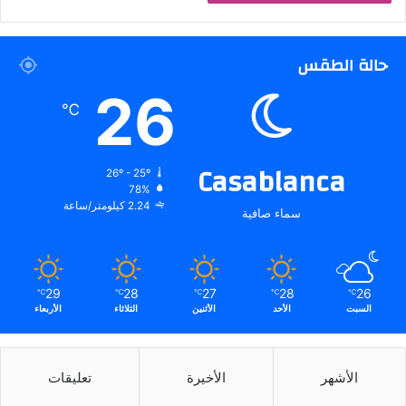
حالة الطقس
26
℃
Casablanca
26º - 25º
78%
2.24 كيلومتر/ساعة
سماء صافية
29
28
27
28
26
℃
℃
℃
℃
℃
السبت
الأحد
الأثنين
الثلاثاء
الأربعاء
الأشهر
الأخيرة
تعليقات