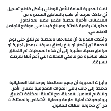
س
نفت المديرية العامة للأمن الوطني بشكل قاطع تسجيل
ل
أي حالات سرقة أو نهب بالمناطق المتضررة من
ب
الفيضانات الأخيرة بمدينة القصر الكبير، بعد تداول
ر
محتويات رقمية خاطئة ومبالغ فيها على مواقع التواصل
ي
الاجتماعي.
د
وأكدت المديرية أن مصالحها بالمدينة لم تتلقَ حتى يوم
ا
الجمعة أي إشعار أو بلاغ يتعلق بسرقات بمحال تجارية أو
إ
مرافق صحية، مشيرة إلى أن هذه المعطيات تم التحقق
ل
منها مباشرة مع مالكي المحلات التي زُعم أنها تعرضت
ك
للسرقة.
ت
ر
و
وأبرزت المديرية أن جميع مصالحها ووحداتها العملياتية
ن
مجندة إلى جانب باقي القوات العمومية لضمان الأمن
ي
والنظام العامين بالمدينة، مع التعبئة المكثفة لتطبيق
ا
بروتوكولات أمنية صارمة وحماية الأشخاص والممتلكات
من أي محاولة انتهاك للقانون.