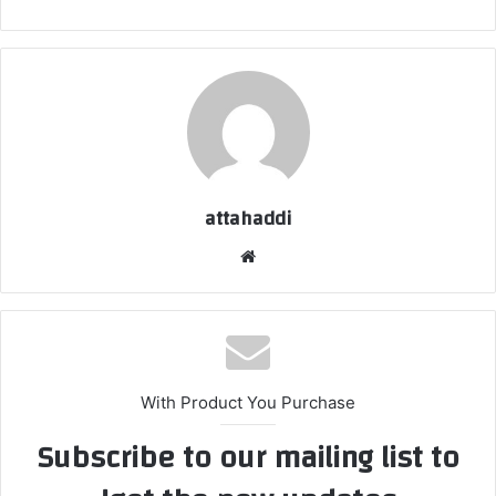
attahaddi
موق
ع
الوي
ب
With Product You Purchase
Subscribe to our mailing list to