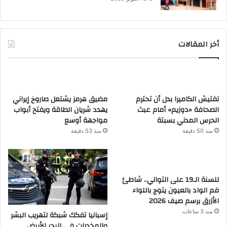
أخر المقالات
تفتيش الكاميرا بدل أن تحترم
مضيق هرمز يشتعل صاروخ إيراني
الصحافة «دوزيم» أمام عبث
يهدد شريان الطاقة ويفتح أبواب
الحرس المدني بسبتة
مواجهة أوسع
منذ 50 دقيقة
منذ 53 دقيقة
للسنة الـ19 على التوالي.. شاطئ
فم الواد بالعيون يتوج باللواء
الأزرق برسم صيف 2026
منذ 3 ساعات
إسبانيا تفكك شبكة لتهريب البشر
والمخدرات في البحر الأبيض