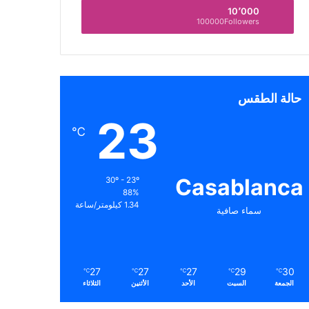
10٬000
100000Followers
حالة الطقس
23
℃
Casablanca
30º - 23º
88%
1.34 كيلومتر/ساعة
سماء صافية
27
27
27
29
30
℃
℃
℃
℃
℃
الجمعة
السبت
الأحد
الأثنين
الثلاثاء