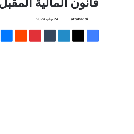
قانون المالية المقبل
أرسل
attahaddi
24 يوليو 2024
بريدا
فيسبوك
X
لينكدإن
بينتيريست
م
إلكترونيا