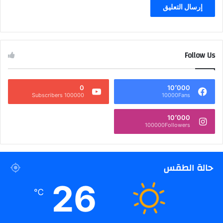
Follow Us
0
10٬000
100000 Subscribers
10000Fans
10٬000
100000Followers
حالة الطقس
26
℃