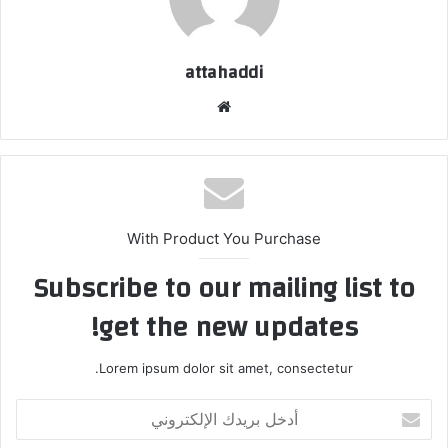
attahaddi
موق
ع
الوي
ب
With Product You Purchase
Subscribe to our mailing list to
get the new updates!
Lorem ipsum dolor sit amet, consectetur.
أ
د