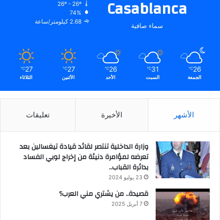
Casablanca
26º - 26º
74%
2.68 كيلومتر/ساعة
سماء صافية
27
27
26
31
26
℃
℃
℃
℃
℃
الجمعة
السبت
الأحد
الأثنين
الثلاثاء
الأشهر
الأخيرة
تعليقات
وزارة الداخلية تنتصر لقائد قيادة تيغسالين بعد
تعرضه لمؤامرة دنيئة من إخراج لوبي الفساد
بدائرة القباب..
23 يوليو 2024
قصيدة.. من يشتري مني العرب؟
7 أبريل 2025