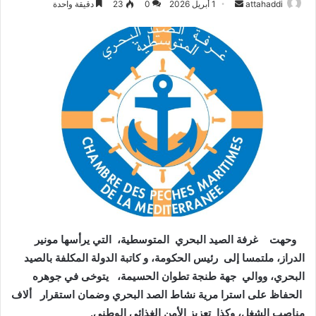
attahaddi
أ
1 أبريل 2026
0
23
دقيقة واحدة
ر
س
ل
ب
ر
ي
د
ا
إ
ل
ك
ت
ر
وحهت غرفة الصيد البحري المتوسطية، التي يرأسها مونير
و
الدراز، ملتمسا إلى رئيس الحكومة، و كاتبة الدولة المكلفة بالصيد
ن
البحري، ووالي جهة طنجة تطوان الحسيمة، يتوخى في جوهره
ي
ا
الحفاظ على استرا مرية نشاط الصد البحري وضمان استقرار ألاف
مناصب الشغل، وكذا تعزيز الأمن الغذائي الوطني.