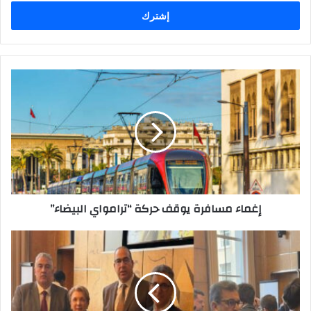
خ
ل
ب
ر
ي
د
ك
ا
ل
إ
ل
ك
ت
ر
إغماء مسافرة يوقف حركة “ترامواي البيضاء”
و
ن
ي