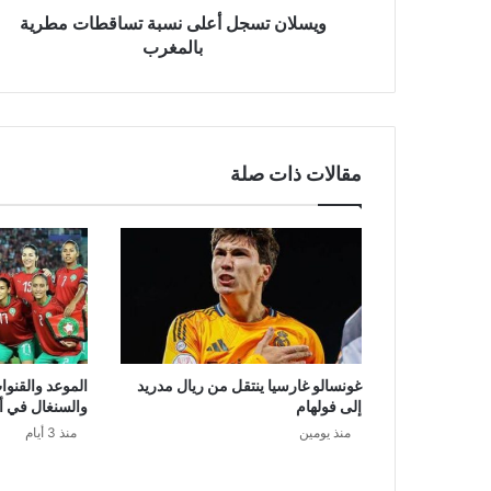
ن
ويسلان تسجل أعلى نسبة تساقطات مطرية
ي
بالمغرب
مقالات ذات صلة
غونسالو غارسيا ينتقل من ريال مدريد
الموعد والقنوا
إلى فولهام
والسنغال في أ
منذ يومين
منذ 3 أيام