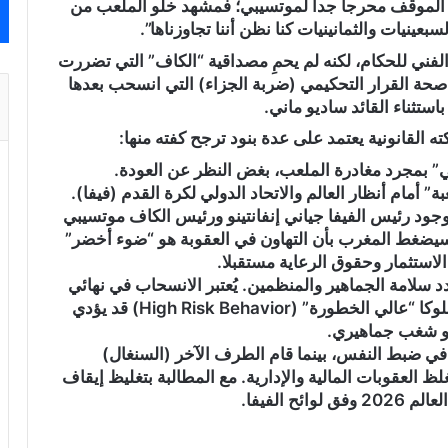
 الموقف محرجاً جداً لموتسيبي؛ فمشهد خلو الملعب من
بعينيات والثمانينيات كنا نظن أننا تجاوزناها”.
VAR) قد يحمي القرار الفني للحكام، لكنه لم يحمِ مصداقية “الكاف” التي تضررت
 صحة القرار التحكيمي (ضربة الجزاء) التي انسحب بعدها
استثناء القائد ساديو ماني.
 القانونية يعتمد على عدة بنود ترجح كفته منها:
عة اللعبة” أمام أنظار العالم والاتحاد الدولي لكرة القدم (فيفا).
ود رئيس الفيفا جياني إنفانتينو ورئيس الكاف موتسيبي
 وسيضغط المغرب بأن التهاون في العقوبة هو “ضوء أخضر”
الاستثمار وحقوق الرعاية مستقبلا.
 سلامة الجماهير والمنظمين. يُعتبر الانسحاب في نهائي
قاري، وسط 60 ألف مشجع متحمس، قانونيا سلوكا “عالي الخطورة” (High Risk Behavior) قد يؤدي
و شغب جماهيري.
ي ضبط النفس، بينما قام الطرف الآخر (السنغال)
غلظ العقوبات المالية والإدارية. مع المطالبة بتغليظ إيقاف
ئح الفيفا.