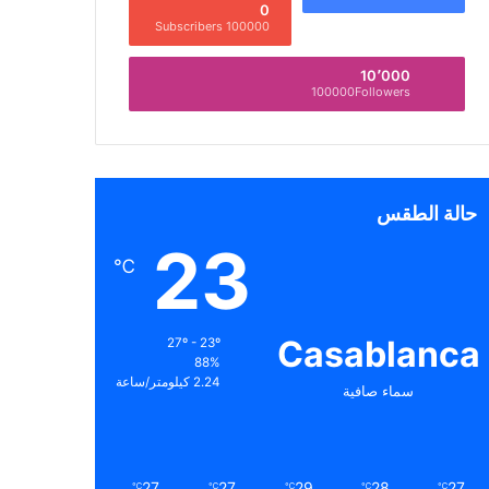
0
100000 Subscribers
10٬000
100000Followers
حالة الطقس
23
℃
Casablanca
27º - 23º
88%
2.24 كيلومتر/ساعة
سماء صافية
27
27
29
28
27
℃
℃
℃
℃
℃