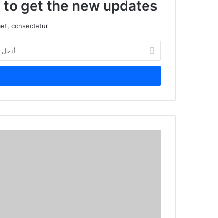
t to get the new updates!
et, consectetur.
أ
د
خ
ل
ب
ر
ي
د
ك
ا
ل
إ
ل
ك
ت
ر
و