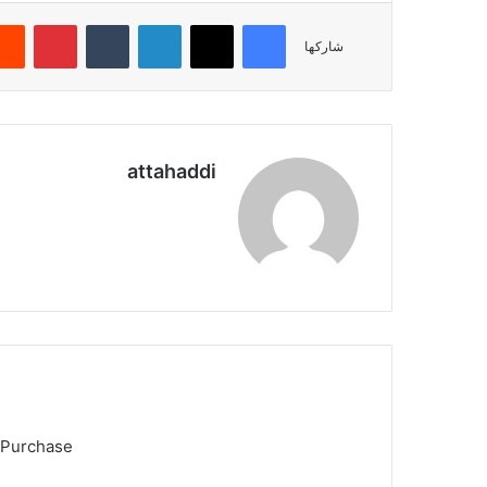
فيسبوك
X
لينكدإن
‏Tumblr
بينتيريست
شاركها
attahaddi
موق
ع
الوي
ب
 Purchase