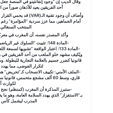
وقال الديب إن “وجود إنفانتينو في المنصة جعل
و
أحد الفريقين يعيد للأذهان صوراً من الس
ن
ي
وأضاف أن وجود تقنية الـ(
ا
أمام الجماهير، مما عزز سردية “المؤامرة” رغم
المنتخب السنغالي ب
وأكد المصدر نفسه، أن المغرب في معركته
-المادة 148: تثبيت “السلوك غير الرياضي” بمجرد مغادرة الملعب، بغض النظر عن العودة.
-المادة 133: اعتبار الواقعة “تشويها لسم
ويُكيف مشهد خلو الملعب من أحد الفريقين في وج
قانونيا كضرر جسيم بالعلامة التجارية للبطولة.
لتكرار الفوضى، مما يهدد 
-الملف الأمني: تكييف الانسحاب كـ”تحريض” هدد
لكوارث أ
-ستبرز المذكرة أن المغرب (كمنظم) نجح ف
بـ”الاستفزاز” الذي يهدد السلامة العامة، وهو ما ي
المدرب ليشمل كأس العالم 2026 وفق لوا