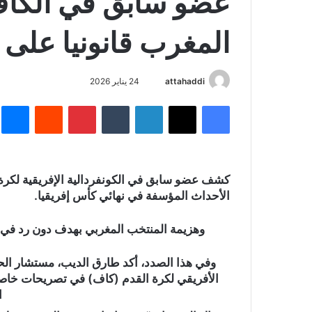
عضو سابق في الكاف
المغرب قانونيا على 
attahaddi
أ
24 يناير 2026
ر
فيسبوك
X
لينكدإن
‏Tumblr
بينتيريست
‏Reddit
ما
س
ل
ب
ر
كشف عضو سابق في الكونفردالية الإفريقية لكرة
ي
الأحداث المؤسفة في نهائي كأس إفريقيا.
د
ا
وهزيمة المنتخب المغربي بهدف دون رد في نه
إ
ل
وفي هذا الصدد، أكد طارق الديب، مستشار الحو
ك
الأفريقي لكرة القدم (كاف) في تصريحات خاصة 
ت
ا
ر