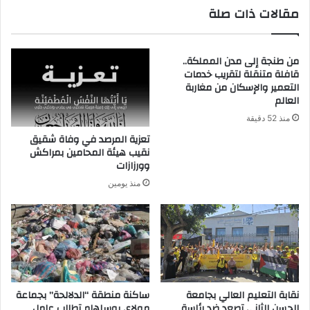
مقالات ذات صلة
من طنجة إلى مدن المملكة..
قافلة متنقلة لتقريب خدمات
التعمير والإسكان من مغاربة
العالم
منذ 52 دقيقة
تعزية المرصد في وفاة شقيق
نقيب هيئة المحامين بمراكش
وورزازات
منذ يومين
نقابة التعليم العالي بجامعة
ساكنة منطقة “الدلالحة” بجماعة
الحسن الثاني تصعد ضد رئاسة
مولاي بوسلهام تطالب عامل