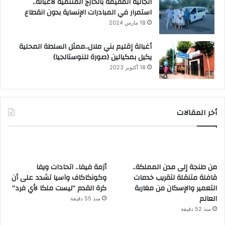
الجالية المقيمة بالخارج المنتمية لأغبالة..
استمرار في المبادرات الإنساية بدون انقطاع
18 مارس 2024
أغبالة إقليم بني ملال..ممثل السلطة المحلية
يكيل بمكيالين (صورة للنوستالجيا)
18 أكتوبر 2023
أخر المقالات
من طنجة إلى مدن المملكة..
أزمة فيفا.. اتحادات ويفا
قافلة متنقلة لتقريب خدمات
وكونكاكاف وآسيا تشدد على أن
التعمير والإسكان من مغاربة
كرة القدم “ليست ملكا لأي فرد”
العالم
منذ 55 دقيقة
منذ 52 دقيقة