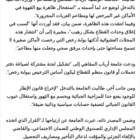
بالتدخلِ لوضع حد لما أسمته بـ “استفحال ظاهرة بيع القهوة في
الأماكن غير المرخص لها ومطاعم العربات المجرورة”.
وفيما انتقدت هذه الظاهرة، ضمن بيان، فقد أوردت أنها “تُسبب في
إغلاق وحدات القطاع بشكل رهيب”، مشيرة إلى أن “انتشار هذه
المحلات العشوائية أذكتها بوابة رخص التي رخصت لأماكن صغيرة لا
تسمح مساحتها حتى بإحداث مرفق صحي وجعلت منها مطاعم”.
ودعت جامعة أرباب المقاهي إلى ”تشكيل لجنة مشتركة لصياغة دفتر
تحملات أو قانون منظم للقطاع ليكون أساس الترخيص ببوابة رخص”.
ومن جانب آخر، طالبت الجامعة بالتدخل “لإخراج قانون الإطار
للوجود يضع حدا للمزاجية الجبائية ويحسم مع التهور واستغلال عيوب
القانون الجبائي لتصفية حسابات سياسية وذاتية ضيقة”.
وضمن المصدر ذاته، عبرت الجامعة عن ارتياحها لـ”القرار الذي اتخذه
المجلس الإداري للصندوق الوطني للضمان الاجتماعي، والقاضي
بالإلغاء
الجزئي والمؤقت لذعائر التأخير ومصاريف التحصيل