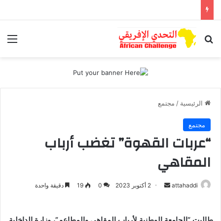
بحث عن
الق
الرئيسية
/
مجتمع
مجتمع
“عربات القهوة” تغضب أرباب
المقاهي
أرسل
attahaddi
2 أكتوبر 2023
0
19
دقيقة واحدة
بريدا
إلكترونيا
طالبت “الجامعة الوطنية لأرباب المقاهي والمطاعم”، وزارة الداخلية