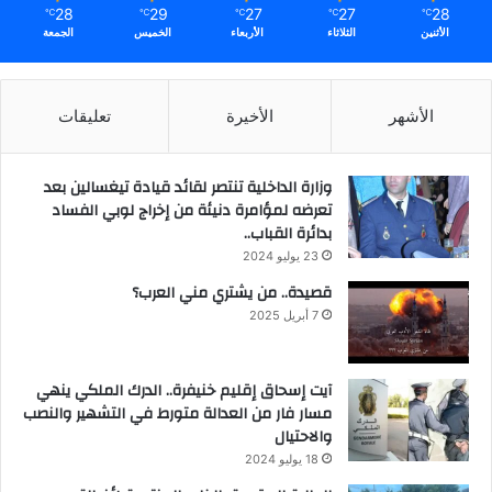
28
29
27
27
28
℃
℃
℃
℃
℃
الأثنين
الثلاثاء
الأربعاء
الخميس
الجمعة
الأشهر
الأخيرة
تعليقات
وزارة الداخلية تنتصر لقائد قيادة تيغسالين بعد
تعرضه لمؤامرة دنيئة من إخراج لوبي الفساد
بدائرة القباب..
23 يوليو 2024
قصيدة.. من يشتري مني العرب؟
7 أبريل 2025
آيت إسحاق إقليم خنيفرة.. الدرك الملكي ينهي
مسار فار من العدالة متورط في التشهير والنصب
والاحتيال
18 يوليو 2024