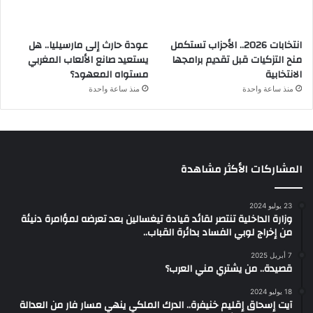
انتخابات 2026.. الأحزاب تستكمل
عودة حارث إلى مارسيليا.. هل
منح التزكيات قبل تقديم برامجها
يستعيد صانع الألعاب المغربي
الانتخابية
مستواه المعهود؟
منذ ساعة واحدة
منذ ساعة واحدة
المشاركات الأكثر مشاهدة
23 يوليو 2024
وزارة الداخلية تنتصر لقائد قيادة تيغسالين بعد تعرضه لمؤامرة دنيئة
من إخراج لوبي الفساد بدائرة القباب..
7 أبريل 2025
قصيدة.. من يشتري مني العرب؟
18 يوليو 2024
آيت إسحاق إقليم خنيفرة.. الدرك الملكي ينهي مسار فار من العدالة