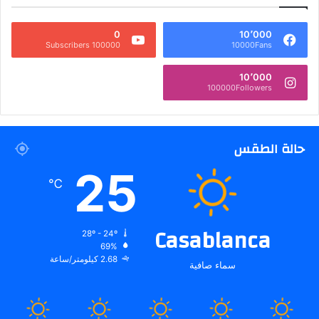
0
10٬000
100000 Subscribers
10000Fans
10٬000
100000Followers
حالة الطقس
25
℃
Casablanca
28º - 24º
69%
2.68 كيلومتر/ساعة
سماء صافية