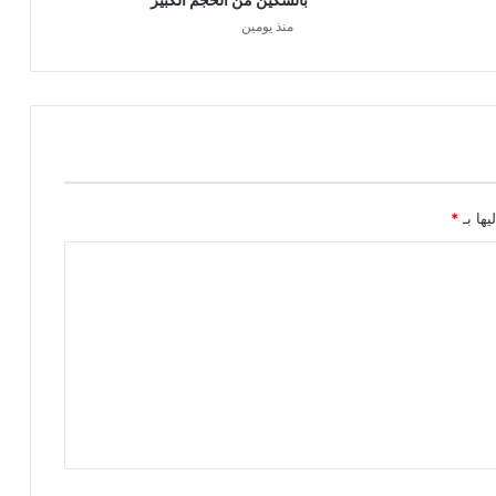
منذ يومين
يها بـ
*