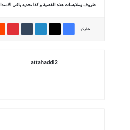
ظروف وملابسات هذه القضية و كذا تحديد باقي الامتداد
فيسبوك
X
لينكدإن
بينتي
شاركها
attahaddi2