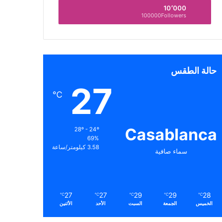
10٬000
100000Followers
حالة الطقس
27
℃
Casablanca
28º - 24º
69%
3.58 كيلومتر/ساعة
سماء صافية
27
27
29
29
28
℃
℃
℃
℃
℃
الخميس
الجمعة
السبت
الأحد
الأثنين