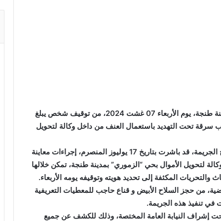
تمكنت عناصر المصلحة الولائية للشرطة القضائية بمدينة طنجة، يوم الأربعاء 07 غشت 2024، من توقيف شخص يبلغ
ي ارتكاب سرقة تحت التهديد باستعمال العنف من داخل وكالة لتحويل
وكانت مصالح الشرطة القضائية مدعومة بتقنيي مسرح الجريمة، قد باشرت بتاريخ 17 يوليوز المنصرم، إجراءات معاينة
الة لتحويل الأموال بحي “الزموري” بمدينة طنجة، تمكن خلالها
ث والتحريات المكثفة إلى تحديد هويته وتوقيفه يومه الأربعاء.
ة، من حجز السلاح الأبيض و قناع حاجب للمعطيات التعريفية
في تنفيذ هذه الجريمة.
حت إشراف النيابة العامة المختصة، وذلك للكشف عن جميع