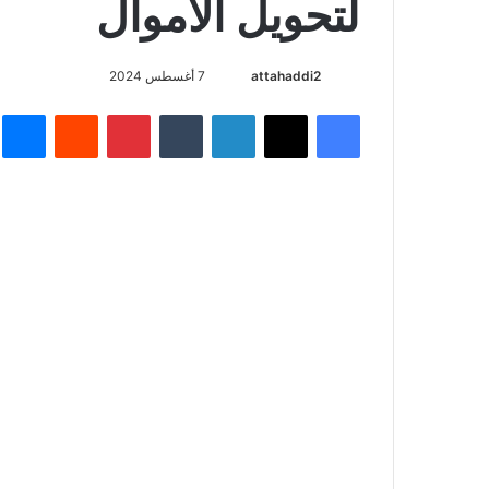
لتحويل الاموال
أرسل
attahaddi2
7 أغسطس 2024
بريدا
فيسبوك
X
لينكدإن
بينتيريست
م
إلكترونيا