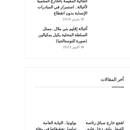
الجالية المقيمة بالخارج المنتمية
لأغبالة.. استمرار في المبادرات
الإنساية بدون انقطاع
18 مارس 2024
أغبالة إقليم بني ملال..ممثل
السلطة المحلية يكيل بمكيالين
(صورة للنوستالجيا)
18 أكتوبر 2023
أخر المقالات
لقجع خارج سباق رئاسة
بولونيا.. النيابة العامة
الفيفا.. واش دخل عليه
تواصل تحقيقاتها في وفاة