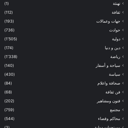
تهنئة
(1)
ثقافة
(112)
جهات وعمالات
(193)
حوادث
(736)
دولية
(1٬505)
دين و دنيا
(174)
رياضة
(1٬338)
سياحة و أسفار
(140)
سياسة
(430)
صحافة واعلام
(84)
فن ثقافة
(68)
فنون ومشاهير
(202)
مجتمع
(759)
محاكم وقضاء
(544)
مستجدات دولية
(3)