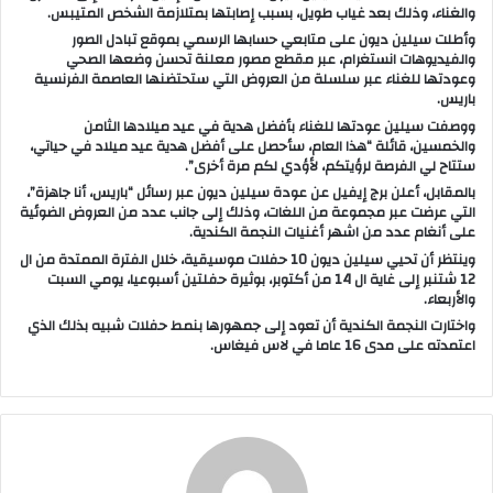
والغناء، وذلك بعد غياب طويل، بسبب إصابتها بمتلازمة الشخص المتيبس.
ب
وأطلت سيلين ديون على متابعي حسابها الرسمي بموقع تبادل الصور
ر
والفيديوهات انستغرام، عبر مقطع مصور معلنة تحسن وضعها الصحي
وعودتها للغناء عبر سلسلة من العروض التي ستحتضنها العاصمة الفرنسية
ي
باريس.
د
ووصفت سيلين عودتها للغناء بأفضل هدية في عيد ميلادها الثامن
ا
والخمسين، قائلة “هذا العام، سأحصل على أفضل هدية عيد ميلاد في حياتي،
إ
ستتاح لي الفرصة لرؤيتكم، لأؤدي لكم مرة أخرى”.
ل
بالمقابل، أعلن برج إيفيل عن عودة سيلين ديون عبر رسائل “باريس، أنا جاهزة”،
التي عرضت عبر مجموعة من اللغات، وذلك إلى جانب عدد من العروض الضوئية
ك
على أنغام عدد من اشهر أغنيات النجمة الكندية.
ت
وينتظر أن تحيي سيلين ديون 10 حفلات موسيقية، خلال الفترة الممتدة من ال
ر
12 شتنبر إلى غاية ال 14 من أكتوبر، بوثيرة حفلتين أسبوعيا، يومي السبت
و
والأربعاء.
ن
واختارت النجمة الكندية أن تعود إلى جمهورها بنمط حفلات شبيه بذلك الذي
اعتمدته على مدى 16 عاما في لاس فيغاس.
ي
ا