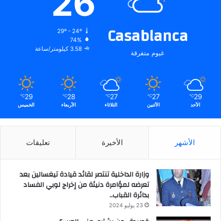
26
Casablanca
29º - 24º
74%
3.58 كيلومتر/ساعة
غيوم متفرقة
29
28
27
27
29
℃
℃
℃
℃
℃
الأحد
الأثنين
الثلاثاء
الأربعاء
الخميس
الأشهر
الأخيرة
تعليقات
وزارة الداخلية تنتصر لقائد قيادة تيغسالين بعد
تعرضه لمؤامرة دنيئة من إخراج لوبي الفساد
بدائرة القباب..
23 يوليو 2024