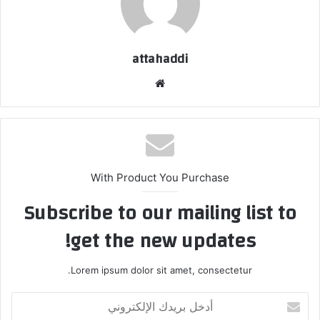
attahaddi
موق
ع
الوي
ب
With Product You Purchase
Subscribe to our mailing list to
get the new updates!
Lorem ipsum dolor sit amet, consectetur.
أ
د