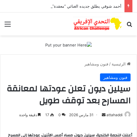
أحمد شوقي يطلق جديده الغنائي “معقدة”
بحث عن
الق
الرئيسية
/
فنون ومشاهير
فنون ومشاهير
سيلين ديون تعلن عودتها لمعانقة
المسارح بعد توقف طويل
attahaddi
أ
31 مارس 2026
0
17
دقيقة واحدة
ر
س
أعلنت النجمة الكندية، سيلين ديون، مساء أمس الإثنين، عودتها إلى المسرح
ل