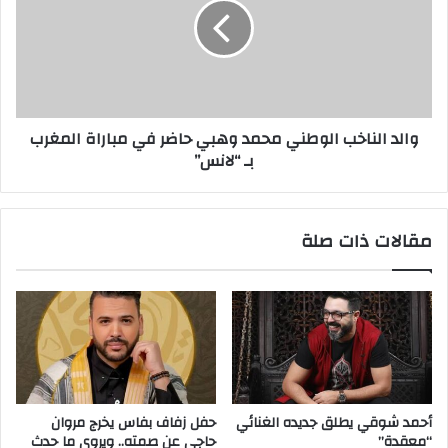
والد الناخب الوطني محمد وهبي حاضر في مباراة المغرب
بـ “لانس”
مقالات ذات صلة
أحمد شوقي يطلق جديده الغنائي
حفل زفاف بفاس يخرج مروان
“معقدة”
حاجي عن صمته.. ويروي ما حدث