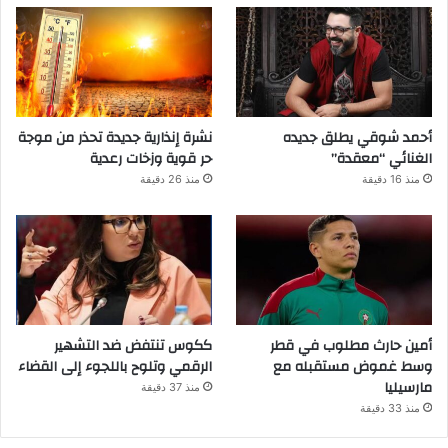
أحمد شوقي يطلق جديده
نشرة إنذارية جديدة تحذر من موجة
الغنائي “معقدة”
حر قوية وزخات رعدية
منذ 16 دقيقة
منذ 26 دقيقة
أمين حارث مطلوب في قطر
ككوس تنتفض ضد التشهير
وسط غموض مستقبله مع
الرقمي وتلوح باللجوء إلى القضاء
مارسيليا
منذ 37 دقيقة
منذ 33 دقيقة