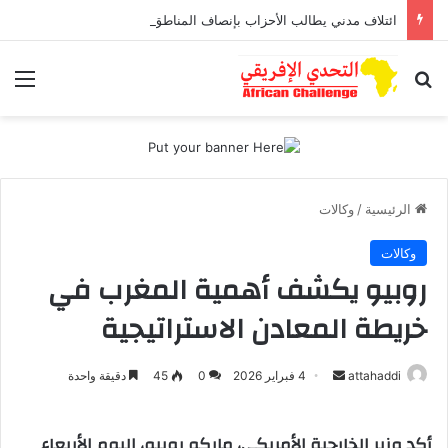
ائتلاف مدني يطالب الأحزاب بإنصاف المناطق الجبلية قبل انتخابات 2026
بحث عن
الق
الرئيسية
/
وكالات
وكالات
روبيو يكشف أهمية المغرب في
خريطة المعادن الاستراتيجية
attahaddi
أ
4 فبراير 2026
0
45
دقيقة واحدة
ر
س
أكد وزير الخارجية الأمريكي، ماركو روبيو، اليوم الأربعاء
ل