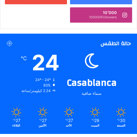
10٬000
100000Followers
حالة الطقس
24
℃
Casablanca
24º - 24º
83%
2.24 كيلومتر/ساعة
سماء صافية
27
27
27
29
30
℃
℃
℃
℃
℃
الجمعة
السبت
الأحد
الأثنين
الثلاثاء