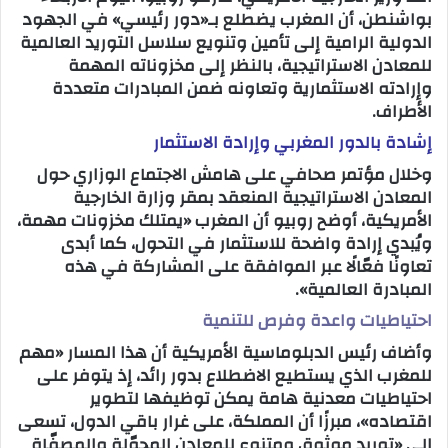
بواشنطن، أن المغرب يضطلع بـ«دور رئيسي» في الجهود
ب
الدولية الرامية إلى تأمين وتنويع سلاسل التوريد العالمية
ر
للمعادن الاستراتيجية، بالنظر إلى مخزوناته المهمة
ي
وإرادته الاستثمارية وتعاونه ضمن المبادرات متعددة
د
الأطراف.
ا
إشادة بالدور المغربي وإرادة الاستثمار
إ
وخلال مؤتمر صحافي على هامش الاجتماع الوزاري حول
ل
المعادن الاستراتيجية المنعقد بمقر وزارة الخارجية
ك
الأمريكية، أوضح روبيو أن المغرب «يمتلك مخزونات مهمة،
ت
ويُبدي إرادة واضحة للاستثمار في التحول، كما أبدى
ر
تعاونًا فعّالًا عبر الموافقة على المشاركة في هذه
و
المبادرة العالمية».
ن
ي
احتياطيات واعدة وفرص للتنمية
ا
وأضاف رئيس الدبلوماسية الأمريكية أن هذا المسار «مهم
للمغرب الذي يستطيع الاضطلاع بدور رائد، إذ يتوفر على
احتياطيات معدنية هامة يمكن توظيفها لتطوير
اقتصاده»، مبرزًا أن المملكة، على غرار باقي الدول، تسعى
إلى «توريد موثوق ومتنوع للمعادن المحوّلة والمصفّاة