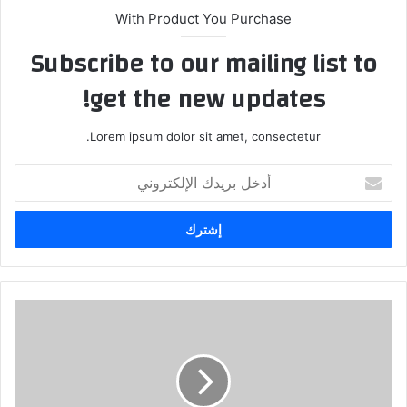
With Product You Purchase
Subscribe to our mailing list to
get the new updates!
Lorem ipsum dolor sit amet, consectetur.
أ
د
خ
ل
ب
ر
ي
د
ك
ا
ل
إ
ل