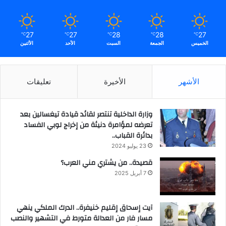
27
27
28
28
27
℃
℃
℃
℃
℃
الخميس
الجمعة
السبت
الأحد
الأثنين
الأشهر
الأخيرة
تعليقات
وزارة الداخلية تنتصر لقائد قيادة تيغسالين بعد
تعرضه لمؤامرة دنيئة من إخراج لوبي الفساد
بدائرة القباب..
23 يوليو 2024
قصيدة.. من يشتري مني العرب؟
7 أبريل 2025
آيت إسحاق إقليم خنيفرة.. الدرك الملكي ينهي
مسار فار من العدالة متورط في التشهير والنصب