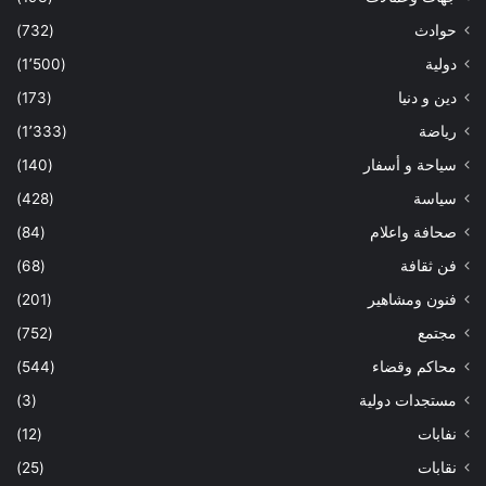
حوادث
(732)
دولية
(1٬500)
دين و دنيا
(173)
رياضة
(1٬333)
سياحة و أسفار
(140)
سياسة
(428)
صحافة واعلام
(84)
فن ثقافة
(68)
فنون ومشاهير
(201)
مجتمع
(752)
محاكم وقضاء
(544)
مستجدات دولية
(3)
نفابات
(12)
نقابات
(25)