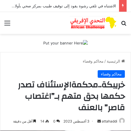
الاشتباه في تلقي رشوة يقود إلى توقيف طبيب بمركز صحي بأولاد افرج
بحث عن
الق
الرئيسية
/
محاكم وقضاء
محاكم وقضاء
خريبكة..محكمةالإستئناف تصدر
حكمها بحق متهم بـ”اغتصاب
قاصر” بالعنف
أرسل
attahaddi
3 أغسطس 2023
0
14
أقل من دقيقة
بريدا