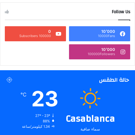
Follow Us
0
10٬000
100000 Subscribers
10000Fans
10٬000
100000Followers
حالة الطقس
23
℃
Casablanca
27º - 23º
88%
1.34 كيلومتر/ساعة
سماء صافية