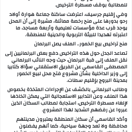
للمطالبة بوقف مسطرة الترخيص.
وفي إقليم جرسيف، اعترضت ساكنة جماعة هوارة أولاد
رحو بدورها على منح رخصة مماثلة، مشيرة إلى أن المحل
يوجد قرب عدة مؤسسات تعليمية وأربعة مساجد، ما
اعتبرته تهديدا للبيئة التربوية والدينية للمنطقة.
منح تراخيص بيع الخمور.. الملف يصل البرلمان
تصاعد الجدل حول هذه التراخيص دفع بعض البرلمانيين إلى
نقل الملف إلى قبة البرلمان، حيث وجه النائب البرلماني
المصطفى القاسمي عن الفريق الاستقلالي سؤالا كتابيا
إلى وزير الداخلية بشأن مشروع فتح محل لبيع الخمور
بمدينة البروج بإقليم سطات.
وطالب البرلماني بالكشف عن الإجراءات المتخذة بخصوص
هذا الملف، وعن التدابير الاستعجالية التي يمكن اتخاذها
لإلغاء مسطرة الترخيص، استجابة لمطالب السكان الذين
عبروا عن رفضهم الشديد لهذا المشروع.
وأكد القاسمي أن سكان المنطقة يعتبرون مدينتهم
محافظة ولا تعد وجهة سياحية، كما أنهم يفضلون