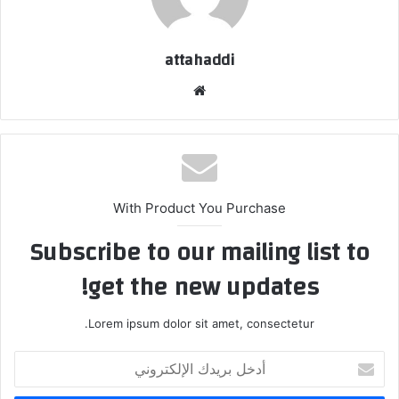
attahaddi
موق
ع
الوي
ب
With Product You Purchase
Subscribe to our mailing list to
get the new updates!
Lorem ipsum dolor sit amet, consectetur.
أ
د
خ