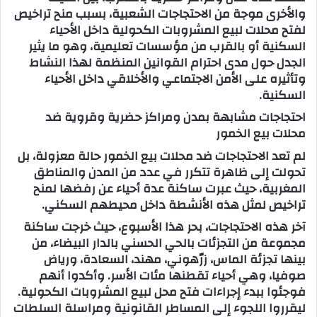
والأخرى موجة من الاحتجاجات الشعبية، بسبب منح تراخيص
ب
لفتح محلات لبيع المشروبات الكحولية داخل الأحياء
ر
السكنية أو بالقرب من مؤسسات تعليمية، وهو ما يثير
ي
الجدل حول مدى احترام القوانين المنظمة لهذا النشاط
د
وتأثيره على الأمن الاجتماعي والأخلاقي داخل الأحياء
ا
السكنية.
إ
احتجاجات مشابهة بمدن ومراكز حضرية وقروية ضد
ل
محلات بيع الخمور
ك
لم تعد الاحتجاجات ضد محلات بيع الخمور حالة معزولة، بل
ت
تحولت إلى ظاهرة تتكرر في عدد من المدن والمناطق
ر
المغربية، حيث عبرت ساكنة عدة أحياء عن رفضها لمنح
و
تراخيص لمثل هذه الأنشطة داخل محيطهم السكني.
ن
ي
آخر هذه الاحتجاجات، بحر هذا الأسبوع، حيث خرجت ساكنة
ا
مجموعة من التجزئات بالحي الحسني بالدار البيضاء، من
بينها تجزئة الماس، زرّهوني، مهند، السعادة، ورياض
صوفيا، وهي أحياء تقطنها مئات الأسر. وأكدوا أنهم
فوجئوا ببدء إجراءات فتح محل لبيع المشروبات الكحولية.
ليقرروا اللجوء إلى المساطر القانونية ومراسلة السلطات