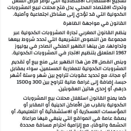
تشجيع الاستثمارات الاقتصادية التي توفر فرص الشغل
وتحرك الاقتصاد المحلي، بدل فتح محلات لبيع المشروبات
الكحولية التي قد تؤدي إلى مشاكل اجتماعية وأمنية.
القانون في مواجهة الظاهرة
ينظم القانون المغربي تجارة المشروبات الكحولية عبر
مجموعة من النصوص التشريعية التي تحدد شروط بيعها
وتداولها، من بينها الظهير الملكي الصادر في يوليوز
1967 المتعلق بتنظيم الاتجار في المشروبات الكحولية.
وينص الفصل 28 من هذا الظهير على منع بيع أو تقديم
المشروبات الكحولية للمغاربة المسلمين، سواء بمقابل
أو مجانا، مع تحديد عقوبات تتراوح بين شهر وستة أشهر
حبسا، إضافة إلى غرامة مالية تتراوح بين 300 و1500
درهم، أو إحدى هاتين العقوبتين.
كما يمنع القانون استغلال محلات بيع المشروبات
الكحولية بالقرب من الأماكن الدينية أو المقابر أو
المؤسسات العسكرية أو الاستشفائية أو التعليمية، أو
بصفة عامة في المواقع التي ينبغي فيها مراعاة
الحشمة والوقار، مع إلزامية احترام مسافة محددة