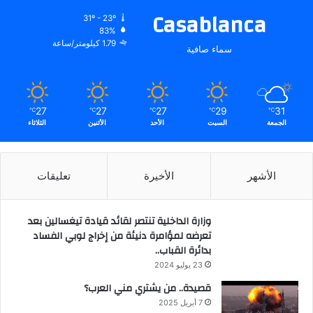
Casablanca
31º - 23º
83%
1.79 كيلومتر/ساعة
سماء صافية
27
27
27
29
31
℃
℃
℃
℃
℃
الجمعة
السبت
الأحد
الأثنين
الثلاثاء
الأشهر
الأخيرة
تعليقات
وزارة الداخلية تنتصر لقائد قيادة تيغسالين بعد
تعرضه لمؤامرة دنيئة من إخراج لوبي الفساد
بدائرة القباب..
23 يوليو 2024
قصيدة.. من يشتري مني العرب؟
7 أبريل 2025