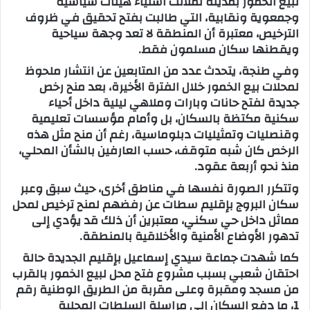
لبيع الخمور بمدينة تملالت استياء هيئات سياسية
وجمعوية ونقابية، التي طالبت بفتح تحقيق في ظروف
الترخيص، معتبرة أن المنطقة لا تعد وجهة سياحية
ويقطنها سكان مسلمون فقط.
وفي طنجة، يتحدث عدد من المتابعين عن انتشار ملحوظ
لمحلات بيع الخمور خلال الفترة الأخيرة، بعد منح رخص
جديدة لفتح حانات وبارات وملاهي ليلية داخل أحياء
سكنية مكتظة بالسكان، بل وأمام مؤسسات تعليمية
وقنصليات وتمثيليات دبلوماسية، رغم أن منح مثل هذه
الرخص كان شبه متوقف، حسب العارفين بالشأن المحلي،
منذ نحو أربعة عقود.
وتتكرر الصورة نفسها في مناطق أخرى، حيث سبق وعبر
سكان البروج بإقليم سطات عن رفضهم لمنح ترخيص لمحل
مماثل داخل حي سكني، معتبرين أن ذلك قد يؤدي إلى
تدهور الأوضاع الأمنية والأخلاقية بالمنطقة.
كما شهدت جماعة سيدي إسماعيل بإقليم الجديدة حالة
احتقان شعبي بسبب مشروع فتح محل لبيع الخمور بالقرب
من مسجد ومقبرة وعلى مقربة من الطريق الوطنية رقم
1، ما دفع السكان إلى مراسلة السلطات المحلية