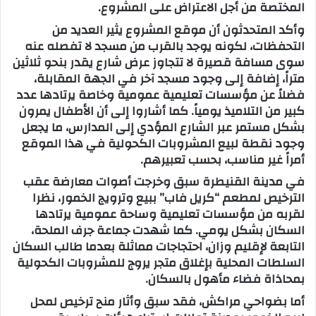
المختصة من أجل الاعتراض على المشروع.
وأكد المتحدثون أن موقع المشروع يثير العديد من
التحفظات، لكونه يوجد بالقرب من مسجد لا تفصله عنه
سوى مسافة قصيرة لا تتجاوز عرض شارع يقدر بنحو ثلاثين
متراً، إضافة إلى وجود مسجد آخر في الجهة المقابلة،
فضلاً عن مؤسسات تعليمية عمومية وخاصة يرتادها عدد
كبير من التلاميذ يومياً. كما أشاروا إلى أن الأطفال يمرون
بشكل مستمر عبر الشارع المؤدي إلى المدارس، ما يجعل
وجود نقطة لبيع المشروبات الكحولية في هذا الموقع
أمراً غير مناسب، بحسب تعبيرهم.
في مدينة القنيطرة سبق وخرجت أصوات معارضة عقب
الترخيص لمطعم “كريل فاب” ببيع وترويج الخمور، نظرا
لقربه من مؤسسات تعليمية وساحة عمومية يرتادها
السكان بشكل يومي. كما شهدت جماعة جرف الملحة،
التابعة لإقليم وزان، احتجاجات مماثلة بعدما طالب السكان
السلطات المحلية بإغلاق متجر يروج للمشروبات الكحولية
بمحاذاة فضاء مأهول بالسكان.
أما بضواحي مراكش، فقد سبق وأثار منح ترخيص لمحل