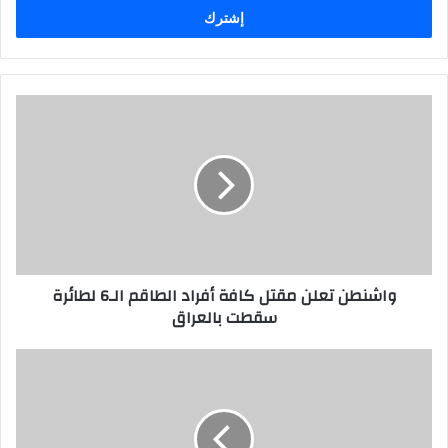
ل
ب
ر
ي
د
ك
ا
ل
إ
ل
ك
ت
ر
واشنطن تعلن مقتل كافة أفراد الطاقم الـ6 لطائرة
و
سقطت بالعراق
ن
ي