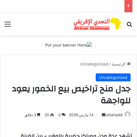
بحث عن
الق
الرئيسية
/
Uncategorized
Uncategorized
جدل منح تراخيص بيع الخمور يعود
للواجهة
attahaddi
أ
14 مارس 2026
0
20
3 دقائق
ر
س
تشهد عدة مدن ومراكز حضرية بالمغرب، بين الفينة
ل