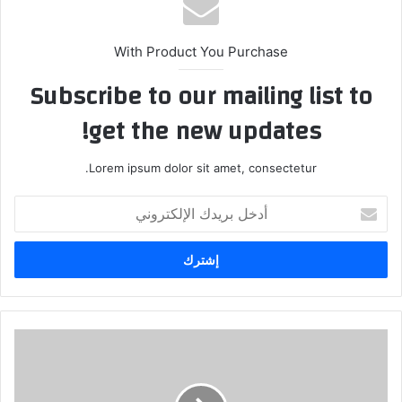
With Product You Purchase
Subscribe to our mailing list to
get the new updates!
Lorem ipsum dolor sit amet, consectetur.
أ
د
خ
ل
ب
ر
ي
د
ك
ا
ل