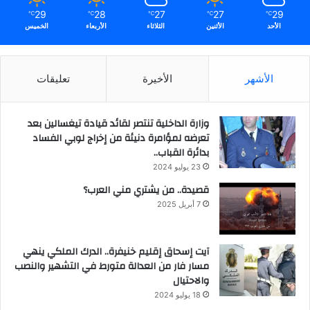
29
28
27
27
29
℃
℃
℃
℃
℃
الأحد
الأثنين
الثلاثاء
الأربعاء
الخميس
الأشهر
الأخيرة
تعليقات
وزارة الداخلية تنتصر لقائد قيادة تيغسالين بعد
تعرضه لمؤامرة دنيئة من إخراج لوبي الفساد
بدائرة القباب..
23 يوليو 2024
قصيدة.. من يشتري مني العرب؟
7 أبريل 2025
آيت إسحاق إقليم خنيفرة.. الدرك الملكي ينهي
مسار فار من العدالة متورط في التشهير والنصب
والاحتيال
18 يوليو 2024