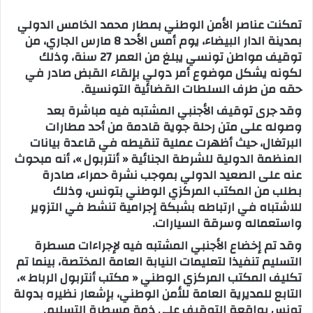
س
تمكنت عناصر الأمن الوطني بمطار محمد الخامس الدولي
ل
بمدينة الدار البيضاء، يوم أمس الأحد 8 مارس الجاري، من
ب
توقيف مواطن تونسي يبلغ من العمر 27 سنة، وذلك
ر
لكونه يشكل موضوع أمر دولي بإلقاء القبض صادر في
ي
حقه من طرف السلطات القضائية التونسية.‎
د
وقد جرى توقيف الأجنبي المشتبه فيه مباشرة بعد
ا
وصوله على متن رحلة جوية قادمة من أحد مطارات
إ
البرتغال، حيث أظهرت عملية تنقيطه في قاعدة بيانات
ل
المنظمة الدولية للشرطة الجنائية « أنتربول »، أنه مبحوث
ك
عنه على الصعيد الدولي بموجب نشرة حمراء، صادرة
ت
بطلب من المكتب المركزي الوطني بتونس، وذلك
ر
للاشتباه في ارتباطه بشبكة إجرامية تنشط في التزوير
و
واستعماله وسرقة السيارات.
ن
وقد تم إخضاع الأجنبي المشتبه فيه لإجراءات مسطرة
ي
التسليم تنفيذا لتعليمات النيابة العامة المختصة، بينما تم
ا
تكليف المكتب المركزي الوطني « مكتب أنتربول الرباط »،
التابع للمديرية العامة للأمن الوطني، بإشعار نظيره بدولة
تونس بواقعة التوقيف على ذمة مسطرة التسليم.