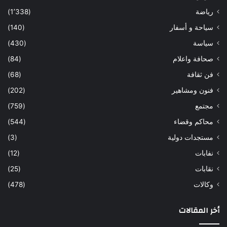
رياضة
(1٬338)
سياحة و أسفار
(140)
سياسة
(430)
صحافة واعلام
(84)
فن ثقافة
(68)
فنون ومشاهير
(202)
مجتمع
(759)
محاكم وقضاء
(544)
مستجدات دولية
(3)
نفابات
(12)
نقابات
(25)
وكالات
(478)
أخر المقالات