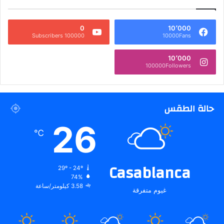
0
10٬000
100000 Subscribers
10000Fans
10٬000
100000Followers
حالة الطقس
26
℃
Casablanca
29º - 24º
74%
3.58 كيلومتر/ساعة
غيوم متفرقة