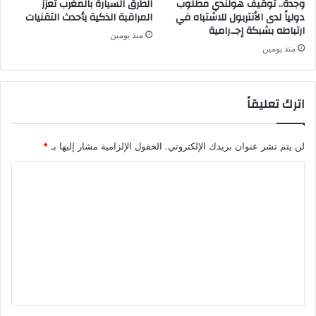
وجدة.. توقيف هولندي مطلوب
الطرق السيارة بالمغرب تعزز
دولياً لدى الأنتربول للاشتباه في
المراقبة الذكية بأحدث التقنيات
ارتباطه بشبكة إجـ.رامية
منذ يومين
منذ يومين
اترك تعليقاً
لن يتم نشر عنوان بريدك الإلكتروني.
الحقول الإلزامية مشار إليها بـ
*
ا
ل
ت
ع
ل
ي
ق