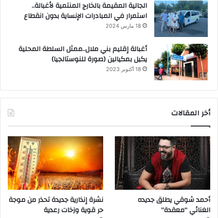
الجالية المقيمة بالخارج المنتمية لأغبالة..
استمرار في المبادرات الإنساية بدون انقطاع
18 مارس 2024
أغبالة إقليم بني ملال..ممثل السلطة المحلية
يكيل بمكيالين (صورة للنوستالجيا)
18 أكتوبر 2023
أخر المقالات
أحمد شوقي يطلق جديده
نشرة إنذارية جديدة تحذر من موجة
الغنائي “معقدة”
حر قوية وزخات رعدية