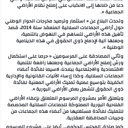
دعا من خلالها إلى الانكباب على إصلاح نظام الأراضي
الجماعية ».
وتحدث البلاغ عن « استثمار وترصيد مخرجات الحوار الوطني
حول أراضي الجماعات السلالية المنعقد سنة 2014، قصد
تأهيل هذه الأراضي لتساهم في النهوض بالتنمية،
وجعلها آلية لإدماج ذوي الحقوق في هذه الدينامية
الوطنية ».
وتأتي المصادقة على المرسومين، « حرصا على استكمال
ورش إصلاح الأراضي الجماعية وجعلها رافعة للتنمية
الاقتصادية والاجتماعية ببلادنا، لاسيما لفائدة أعضاء
الجماعات السلالية، وكذا إرساء الآليات القانونية والإدارية
الكفيلة بتوسيع عملية تمليك الأراضي المعنية لفائدة
ذوي الحقوق لتشمل بعض الأراضي البورية ».
ويتعلق الأمر بمشروع المرسوم المتعلق بإعفاء الأراضي
الفلاحية البورية المملوكة للجماعات السلالية المخصصة
للتمليك لفائدة مستغليها من أعضاء هذه الجماعات من
وجيبات المحافظة العقارية.
كما صادق المجلس الحكومي أيضا على مشروع المرسوم