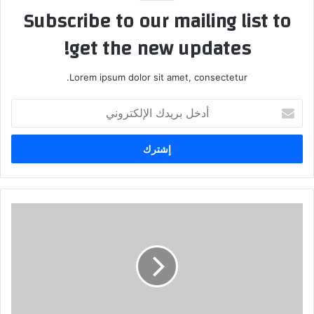
Subscribe to our mailing list to
get the new updates!
Lorem ipsum dolor sit amet, consectetur.
أ
د
خ
ل
ب
ر
ي
د
ك
ا
ل
إ
ل
ك
ت