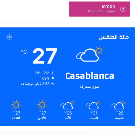
10٬000
100000Followers
حالة الطقس
27
℃
Casablanca
28º - 26º
69%
3.58 كيلومتر/ساعة
غيوم متفرقة
27
27
26
31
28
℃
℃
℃
℃
℃
الجمعة
السبت
الأحد
الأثنين
الثلاثاء