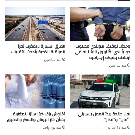
وجدة.. توقيف هولندي مطلوب
الطرق السيارة بالمغرب تعزز
دولياً لدى الأنتربول للاشتباه في
المراقبة الذكية بأحدث التقنيات
ارتباطه بشبكة إجـ.رامية
منذ ساعتين
منذ ساعتين
امن طنجة يبدأ العمل بسيارتي
أخنوش يزف خبرًا سارًا للمغاربة
“أمان” و”مدار”.
بشأن غاز البوتان والسكر والدقيق
منذ 18 ساعة
منذ يوم واحد