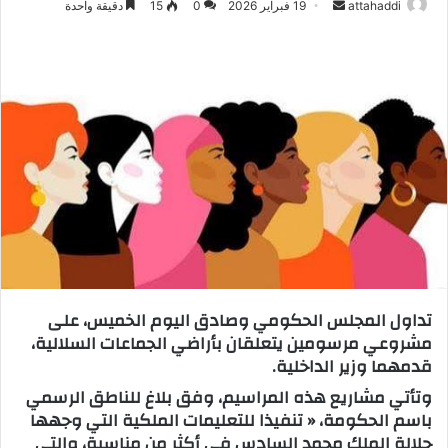
attahaddi
أ
19 فبراير 2026
0
15
دقيقة واحدة
ر
س
ل
ب
ر
ي
د
ا
إ
ل
ك
ت
تداول المجلس الحكومي وصادق اليوم الخميس، على
ر
مشروعي مرسومين يتعلقان بأراضي الجماعات السلالية،
و
قدمهما وزير الداخلية.
ن
ي
وتأتي مشاريع هذه المراسيم، وفق بلاغ للناطق الرسمي
باسم الحكومة، « تنفيذا للتعليمات الملكية التي وجهها
ا
جلالة الملك محمد السادس في أكثر من مناسبة، والتي