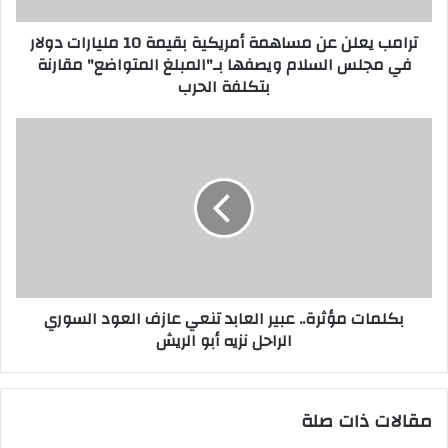
ر
ترامب يعلن عن مساهمة أمريكية بقيمة 10 مليارات دولار
و
في مجلس السلام ويصفها بـ"المبلغ المتواضع" مقارنة
ن
بتكلفة الحرب
ي
بكلمات مؤثرة.. عبير العابد تنعي عازف العود السوري
الراحل نزيه أبو الريش
مقالات ذات صلة