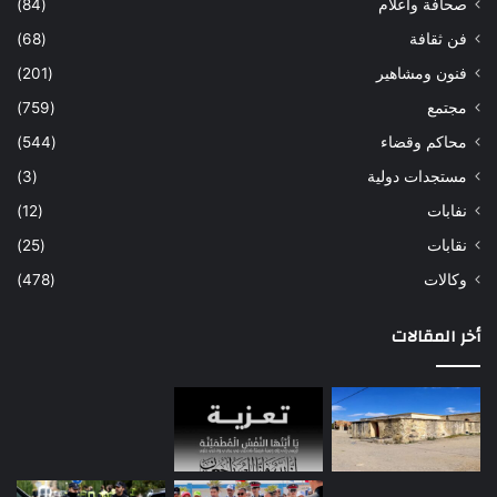
صحافة واعلام
(84)
فن ثقافة
(68)
فنون ومشاهير
(201)
مجتمع
(759)
محاكم وقضاء
(544)
مستجدات دولية
(3)
نفابات
(12)
نقابات
(25)
وكالات
(478)
أخر المقالات