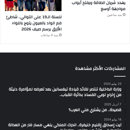
يهدد شريان الطاقة ويفتح أبواب
مواجهة أوسع
منذ ساعتين
للسنة الـ19 على التوالي.. شاطئ
فم الواد بالعيون يتوج باللواء
الأزرق برسم صيف 2026
منذ 4 ساعات
المشاركات الأكثر مشاهدة
23 يوليو 2024
وزارة الداخلية تنتصر لقائد قيادة تيغسالين بعد تعرضه لمؤامرة دنيئة
من إخراج لوبي الفساد بدائرة القباب..
7 أبريل 2025
قصيدة.. من يشتري مني العرب؟
18 يوليو 2024
آيت إسحاق إقليم خنيفرة.. الدرك الملكي ينهي مسار فار من العدالة