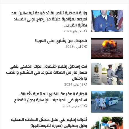
وزارة الداخلية تنتصر لقائد قيادة تيغسالين بعد
تعرضه لمؤامرة دنيئة من إخراج لوبي الفساد
بدائرة القباب..
23 يوليو 2024
قصيدة.. من يشتري مني العرب؟
7 أبريل 2025
آيت إسحاق إقليم خنيفرة.. الدرك الملكي ينهي
مسار فار من العدالة متورط في التشهير والنصب
والاحتيال
18 يوليو 2024
الجالية المقيمة بالخارج المنتمية لأغبالة..
استمرار في المبادرات الإنساية بدون انقطاع
18 مارس 2024
أغبالة إقليم بني ملال..ممثل السلطة المحلية
يكيل بمكيالين (صورة للنوستالجيا)