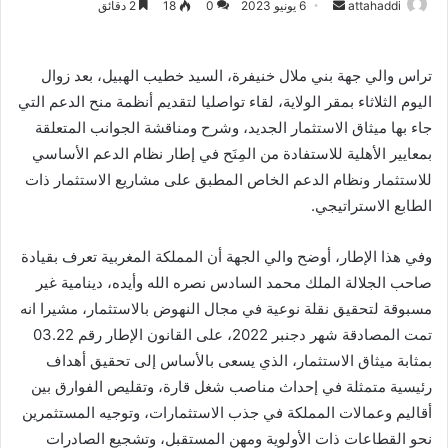
أرسل
attahaddi
6 يونيو 2023
0
18
2 دقائق
بريدا
إلكترونيا
تراس والي جهة بني ملال خنيفرة، السيد خطيب الهبيل، بعد زوال
اليوم الثلاثاء بمقر الولاية، لقاء تواصليا لتقديم أنظمة منح الدعم التي
جاء بها ميثاق الاستثمار الجديد، وشرح ومناقشة الجوانب المتعلقة
بمعايير الأهلية للاستفادة من المِنَح في إطار نظام الدعم الأساسي
للاستثمار ونظام الدعم الخاص المطبق على مشاريع الاستثمار ‏ذات
الطابع الاستراتيجي.
وفي هذا الإطار، أوضح والي الجهة أن المملكة المغربية تعرف بقيادة
صاحب الجلالة الملك محمد السادس نصره الله وأيده، دينامية غير
مسبوقة لتحقيق نقلة نوعية في مجال النهوض بالاستثمار، مشيرا انه
تمت المصادقة شهر دجنبر 2022، على القانون الإطار رقم 03.22
بمثابة ميثاق الاستثمار، الذي
يسعى بالأساس إلى تحقيق أهداف
رئيسية متمثلة في إحداث مناصب شغل قارة، وتقليص الفوارق بين
أقاليم وعمالات المملكة في جذب الاستثمارات، وتوجيه المستثمرين
نحو القطاعات ذات الأولوية ومهن المستقبل، وتشجيع الصادرات