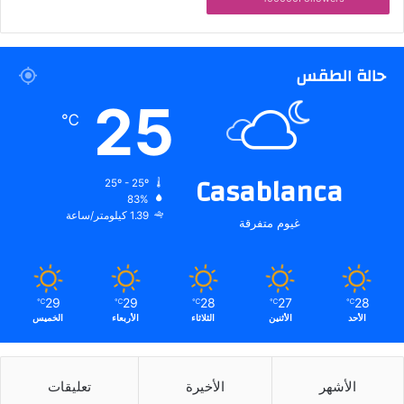
حالة الطقس
25
℃
Casablanca
25º - 25º
83%
1.39 كيلومتر/ساعة
غيوم متفرقة
29
29
28
27
28
℃
℃
℃
℃
℃
الأحد
الأثنين
الثلاثاء
الأربعاء
الخميس
الأشهر
الأخيرة
تعليقات