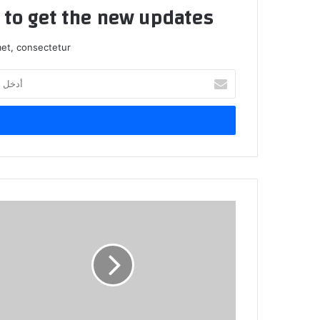
t to get the new updates!
et, consectetur.
أ
د
خ
ل
ب
ر
ي
د
ك
ا
ل
إ
ل
ك
ت
ر
و