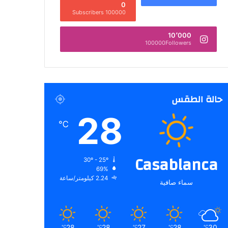
0
100000 Subscribers
10٬000
100000Followers
حالة الطقس
28
℃
Casablanca
30º - 25º
69%
2.24 كيلومتر/ساعة
سماء صافية
28
28
27
28
30
℃
℃
℃
℃
℃