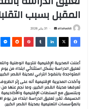
تعليق الدراسة بالقصر
المقبل بسبب التقلبا
attahaddi
أ
31 يناير 2026
ر
فيسبوك
X
لينكدإن
‏Tumblr
بينتيريست
‏Reddit
ما
س
ل
ب
ر
أعلنت المديرية الإقليمية للتربية الوطنية والت
ي
د
المتواجدة بالنفوذ الترابي لمدينة القصر الكبير.
ا
وأكدت المديرية الإقليمية أنه على إثر الظروف ا
إ
تعرفها مدينة القصر الكبير، وما نجم عنها من 
ل
وبتنسيق مع السلطات الإقليمية والأكاديمية 
ك
ت
بالمؤسسات التعليمية بمدينة القصر الكبير.
ر