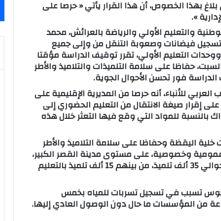
 بلاغ بهذا الخصوص، أن هذا القرار يأتي « حرصا على
دارية ».
لوطنية والتعليم الأولي والرياضة بالعرائش، محمد
وتسجيل فيضانات وصعوبة التنقل من وإلى جميع
حدات التعليم الأولي، تقرر توقيف الدراسة مؤقتا
السبت، حفاظا على سلامة التلميذات والتلاميذ والأطر
 الدراسة فور تحسن الأحوال الجوية.
لعربي للأنباء، أنه حرصا من المديرية الإقليمية على
 على إقرار صيغة الانتقال من التعليم الحضوري إلى
ك بالنسبة للمواد التي وقع فيها التعثر خلال هذه
ات خلية اليقظة وحفاظا على سلامة التلاميذ والأطر
69 مؤسسة تعليمية، عمومية وخصوصية، على مستوى مدينة القصر الكبير،
من بينها 27 وحدة للتعليم الأولي، كما يشمل حوالي 35 ألف تلميذ، من بينهم 15 ألف تلميذ بالتعليم
وكوس تسبب في تسجيل تسربات للمياه بخمس
ة من المؤسسات ما حال دون الوصول العادي إليها.