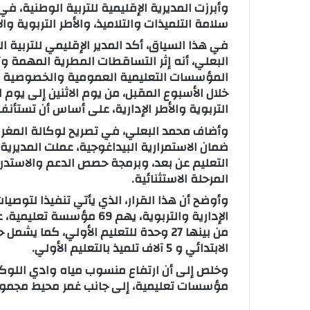
وأبرزت المديرية الإقليمية للتربية الوطنية، في
و
سلامة التلميذات والتلاميذ، والأطر التربوية والإ
ن
ي
في هذا السياق، أكد المدير الإقليمي للتربية ا
ا
البعلي، أنه إثر التساقطات المطرية المهمة 
المؤسسات التعليمية العمومية والخصوصية وو
خلال الأسبوع المقبل، من يوم الاثنين إلى يوم 
التربوية والأطر الإدارية، على أساس أن تستأنف
وأضاف محمد البعلي، في تصريح لوكالة المغرب ا
ضمان الاستمرارية البيداغوجية، عملت المديرية
التعليم عن بعد، وبرمجة حصص الدعم والاستدرا
المرحلة الاستثنائية.
وأوضح أن هذا القرار، الذي يأتي تنفيذا لتوصي
الإدارية والتربوية، يهم 
الابتدائي و 5 آلاف تلميذ بالتعليم الأولي.
وخلص إلى أن ارتفاع منسوب مياه وادي الل
مؤسسات تعليمية، إلى جانب غمر محيط مجموع