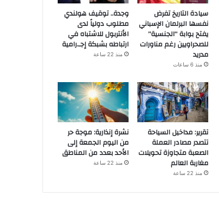
سيادة التاريخ تفرض
وجدة.. توقيف هولندي
نفسها البرلمان الإسباني
مطلوب دولياً لدى
يفتح بوابة “الجنسية”
الأنتربول للاشتباه في
للصحراويين رغم مناورات
ارتباطه بشبكة إجـ.رامية
مدريد
منذ 22 ساعة
منذ 6 ساعات
تقرير: مداخيل السياحة
نشرة إنذارية: موجة حر
تتصدر مصادر العملة
من اليوم الجمعة إلى
الصعبة متجاوزة تحويلات
الأحد بعدد من المناطق
مغاربة العالم
منذ 22 ساعة
منذ 22 ساعة