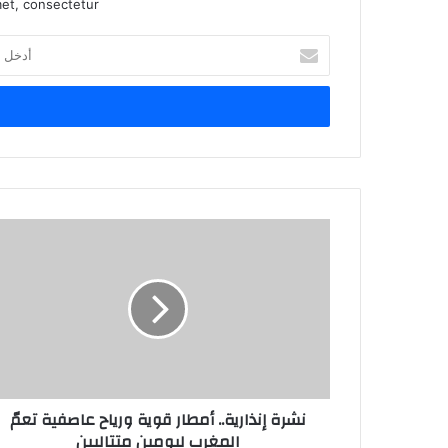
et, consectetur.
أ
د
خ
ل
ب
ر
ي
د
ك
ا
ل
إ
ل
ك
ت
ر
و
ن
نشرة إنذارية.. أمطار قوية ورياح عاصفية تعمّ
ي
المغرب ليومين متتاليين