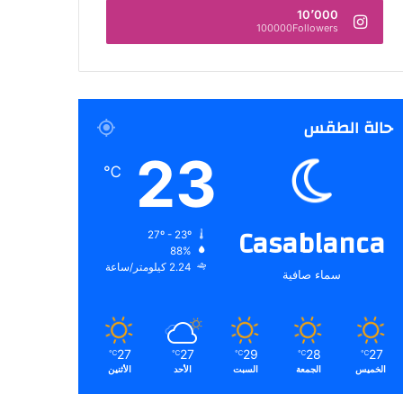
10٬000
100000Followers
حالة الطقس
23
℃
Casablanca
27º - 23º
88%
2.24 كيلومتر/ساعة
سماء صافية
27
27
29
28
27
℃
℃
℃
℃
℃
الخميس
الجمعة
السبت
الأحد
الأثنين