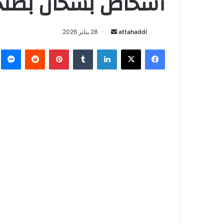
أشخاص بسخان بطنج
attahaddi
أ
28 يناير 2026
ر
فيسبوك
X
لينكدإن
‏Tumblr
بينتيريست
‏Reddit
ما
س
ل
ب
ر
ي
د
ا
إ
ل
ك
ت
ر
و
ن
ي