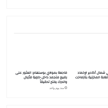
ي شمال أكادير لإخماد
فاجعة بمولاي بوسلهام: العثور على
غابة المخزنية بتازماخت
رضيع متجمد داخل حاوية للأزبال
والدرك يفتح تحقيقاً
منذ يوم واحد