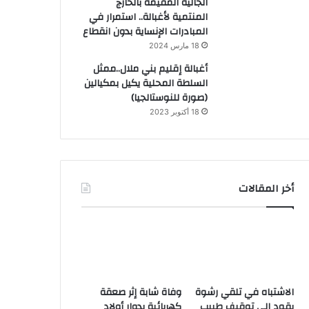
الجالية المقيمة بالخارج
المنتمية لأغبالة.. استمرار في
المبادرات الإنساية بدون انقطاع
18 مارس 2024
أغبالة إقليم بني ملال..ممثل
السلطة المحلية يكيل بمكيالين
(صورة للنوستالجيا)
18 أكتوبر 2023
أخر المقالات
الاشتباه في تلقي رشوة
وفاة شابة إثر صعقة
يقود إلى توقيف طبيب
كهربائية بدوار أولاد