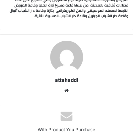
العروض والفرجات المسرحية طيلة أيام المهرجان والتي ستوزع على عدة
فضاءات ثقافية بالمدينة، من بينها قاعة مسرح تازة العليا وقاعة العروض
التابعة لمعهد الموسيقى والفن الكوريغرافي بتازة وقاعة دار الشباب أنوال
وقاعة دار الشباب الجيارين وقاعة دار الشباب المسيرة الثانية.
attahaddi
موق
ع
الوي
ب
With Product You Purchase