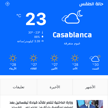
حالة الطقس
23
℃
Casablanca
30º - 23º
88%
3.39 كيلومتر/ساعة
غيوم متفرقة
28
27
27
28
30
℃
℃
℃
℃
℃
السبت
الأحد
الأثنين
الثلاثاء
الأربعاء
الأشهر
الأخيرة
تعليقات
وزارة الداخلية تنتصر لقائد قيادة تيغسالين بعد
تعرضه لمؤامرة دنيئة من إخراج لوبي الفساد