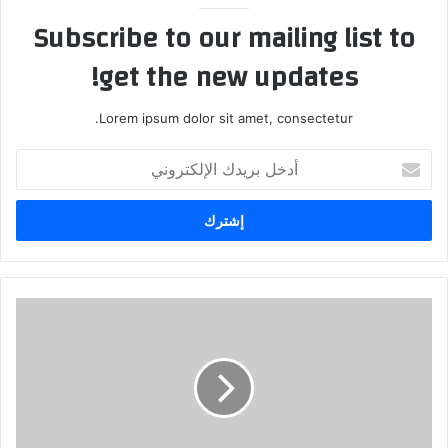
Subscribe to our mailing list to
get the new updates!
Lorem ipsum dolor sit amet, consectetur.
أ
د
خ
ل
ب
ر
ي
د
ك
ا
ل
إ
ل
ك