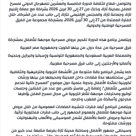
والتواصل-قطاع الثقافة الدورة الخامسة والعشرين للمهرجان الدولي لمسرح
ب
الطفل بمدينة تازة، وذلك من 27 إلى 30 ابريل 2026 بشراكة مع عمالة إقليم
تازة، وجماعة تازة، والمجلس الإقليمي لتازة، إلى جانب عدد من الشركاء، خلال
ر
الفترة الممتدة من 27 إلى 30 أبريل 2026، بمشاركة مجموعة من الفرق
ي
المسرحية الوطنية والدولية.
د
ا
ويتضمن برنامج هذه الدورة تقديم عروض مسرحية موجهة للأطفال بمشاركة
إ
فرق مسرحية من عدة دول، من بينها الكويت وجمهورية مصر العربية
ل
والمملكة العربية السعودية والجمهورية التونسية وإسبانيا والبرازيل وبلجيكا
ك
وألمانيا والأرجنتين، إلى جانب فرق مسرحية مغربية.
ت
كما يشمل البرنامج باقة متنوعة من الأنشطة التربوية والترفيهية والثقافية
ر
التي ستحتضنها عدة فضاءات داخل المدينة ومحيطها من بينها ورشات
و
تكوينية لفائدة الأطفال وندوة علمية حول موضوع “المسرح كآلية للدعم
النفسي للأطفال”، إضافة إلى ماستر كلاس مع عدد من الفنانين وجلسات
ن
توقيع ومحترفات موجهة للأطر التربوية في مجال مسرح الطفل يؤطرها
ي
مخرجون وأساتذة من المغرب وخارجه.
ا
ويتضمن البرنامج أيضا، فقرات لتنشيط الفضاءات العمومية من خلال عروض
فنية موجهة للأطفال ولعموم الجمهور إلى جانب فقرات فلكلورية تراثية
محلية وعروض خاصة بالأطفال تشمل الموسيقى والألعاب والبهلوانيات
وورشات مفتوحة.
وسيحظى جمهور الأطفال وساكنة مدينة تازة بفرصة متابعة عدد كبير من