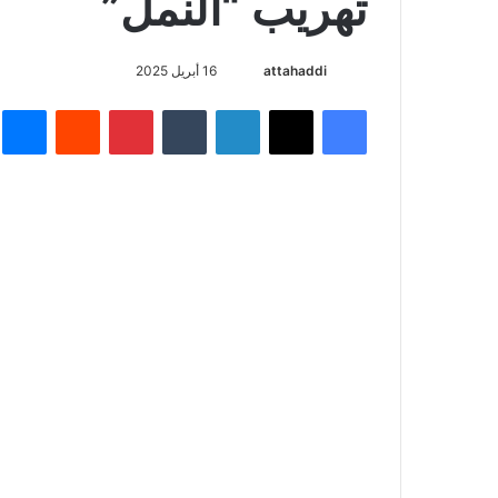
تهريب “النمل”
attahaddi
أ
16 أبريل 2025
ر
فيسبوك
X
لينكدإن
‏Tumblr
بينتيريست
‏Reddit
ما
س
ل
ب
ر
ي
د
ا
إ
ل
ك
ت
ر
و
ن
ي