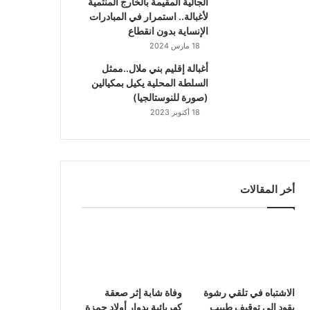
الجالية المقيمة بالخارج المنتمية
لأغبالة.. استمرار في المبادرات
الإنساية بدون انقطاع
18 مارس 2024
أغبالة إقليم بني ملال..ممثل
السلطة المحلية يكيل بمكيالين
(صورة للنوستالجيا)
18 أكتوبر 2023
أخر المقالات
الاشتباه في تلقي رشوة
وفاة شابة إثر صعقة
يقود إلى توقيف طبيب
كهربائية بدوار أولاد حمزة