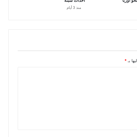
حو أوربا
أحداث سبتة
منذ 3 أيام
يها بـ
*