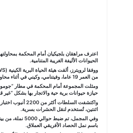
ا
اعترف مراهقان بلجيكيان أمام المحكمة بمحاولتهم
الحيوانات الأليفة الغريبة المتنامية.
من العمر 19 عاما، وفيتنامي، وكيني في أثناء محاولتهم تهريب نمل حي خارج البلاد.
ومثلت المجموعة أمام المحكمة في مطار “جومو كين
حيازة حيوانات برية حية والاتجار بها بشكل “غير قا
واكتشفت السلطات أك
اثنتين، تُستخدم لنقل الحشرات بسرية.
باسم نمل الحصاد الأفريقي العملاق.