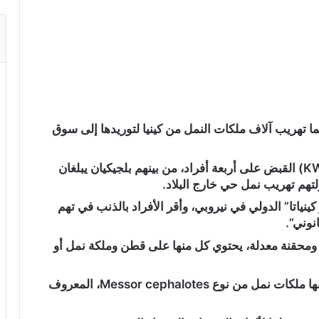
ا تهريب آلاف ملكات النمل من كينيا لتوريدها إلى سوق
ووفقا لرويترز، ألقت هيئة الحياة البرية الكينية (KWS) القبض على أربعة أفراد، من بينهم بلجيكيان يبلغان
ياتا” الدولي في نيروبي، وأقر الأفراد بالذنب في تهم
نوني”.
ثر من 2200 أنبوب اختبار ومحقنة معدلة، يحتوي كل منها على قطن وملكة نمل أو
وفي المجمل، تم ضبط حوالي 5000 نملة، من بينها ملكات نمل من نوع Messor cephalotes، المعروف