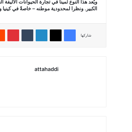
ويُعد هذا النوع ثمينا في تجارة الحيوانات الأليفة 
الكبير. ونظرا لمحدودية موطنه – خاصةً في كينيا وإث
فيسبوك
X
لينكدإن
‏Tumblr
بينتيريست
شاركها
attahaddi
موق
ع
الوي
ب