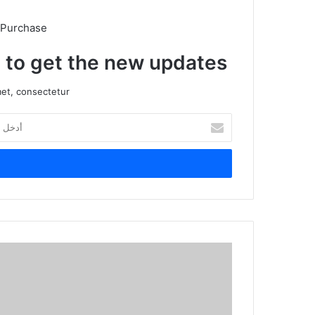
 Purchase
t to get the new updates!
et, consectetur.
أ
د
خ
ل
ب
ر
ي
د
ك
ا
ل
إ
ل
ك