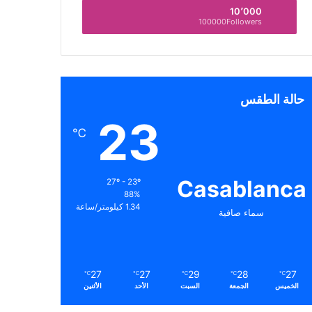
10٬000
100000Followers
حالة الطقس
23
℃
Casablanca
27º - 23º
88%
1.34 كيلومتر/ساعة
سماء صافية
27
27
29
28
27
℃
℃
℃
℃
℃
الخميس
الجمعة
السبت
الأحد
الأثنين