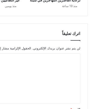
لرعاية القاصرين المهاجرين في سبتة
غير النظاميين ن
منذ 19 ساعة
منذ يومين
اترك تعليقاً
لن يتم نشر عنوان بريدك الإلكتروني.
الحقول الإلزامية مشار إل
ا
ل
ت
ع
ل
ي
ق
*