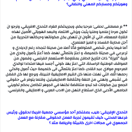
وهويتكم ومساركم المهني والنضالي؟
** م مصطفى لحضى: مرحبا بكم، وبجريدتكم الغراء التحدي الافريقي، ونرجو ان
تكون صرحا إعلاميا وطنيا يثبت ويزكي الانتماء والبعد الهوياتي الأصيل لهذه
القارة المعطاء، التي آن الأوان ان تنهض بكل مكوناتها وحركاتها التحررية من
أجل محاربة الفساد و الميز العنصري.
أما فيما يخص شخصي المتواضع فأنا أصلا من مدينة تنجداد رغم ازديادي و
ترعرعي في مديتة كلميمة، و اعتز بانتمائي لهما، كما أعتز بأصول والدي من
قرية “تايرزة” ذات التاريخ الحافل بمقاومة الاستعمار الفرنسي، وفصول من
المواقف الوطنية الراسخة، التي اعتز بها، كوني أجسد فيها امتدادا لوالدي
المرحوم مولاي عبد القادر، كما اعتز بانتمائي الى كلميمة حيث أصول والدتي
رحمها الله، التي نهلت منها كل القيم الامازيغية النبيلة، ويرجع لها كل الفضل
في تشبعي ونهلي من اللغة والثقافة الامازيغيتين، وقلما يتوفر في حقوقي
الجمع بين مكونات قد تبدو متناقضة لكنها في الجوهر تتكامل بحكم تكويني
الجامعي الأدبي الذي استطاع النهل من الادب العربي و الامازيغي والفرنسي.
التحدي الإفريقي: طيب، بصفتكم أحد مؤسسي جمعية افريكا لحقوق، ورئيس
فرعها المحلي، كيف تقيمون تجربة العمل الحقوقي مقارنة مع العمل
الجمعوي في مجالات اخرى كالبيئة والرياضة مثلا ؟