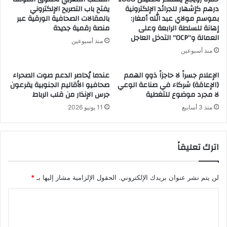
درهم كإشهار للجرائد الإلكترونية
يفتح باب التصريح الإلكتروني
بموسم مولاي عبد الله أمغار:
بالمقالات الصحافية الورقية عبر
إهانة للسلطة الرابعة وعلى
منصة رقمية جديدة
العمالة و”OCP” التدخل العاجل
منذ أسبوعين
منذ أسبوعين
الإعلام جسراً لا حاجزاً ذوو الهمم
عندما يُحاصر الدعم صوت الصحراء
(الإعاقة) شركاء في صناعة الوعي
صحافيو الأقاليم الجنوبية يقرعون
لا مجرد موضوع للتغطية
جرس الإنذار من قلب الرباط
منذ 3 أسابيع
11 يونيو 2026
اترك تعليقاً
لن يتم نشر عنوان بريدك الإلكتروني.
الحقول الإلزامية مشار إليها بـ
*
ا
ل
ت