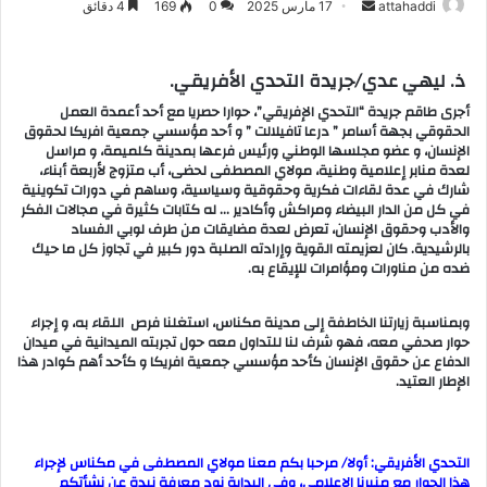
attahaddi
أ
17 مارس 2025
0
169
4 دقائق
ر
س
ذ. ليهي عدي/جريدة التحدي الأفريقي.
ل
أجرى طاقم جريدة “التحدي الإفريقي”، حوارا حصريا مع أحد أعمدة العمل
ب
الحقوقي بجهة أسامر ” درعا تافيلالت ” و أحد مؤسسي جمعية افريكا لحقوق
ر
الإنسان، و عضو مجلسها الوطني ورئيس فرعها بمدينة كلميمة، و مراسل
ي
لعدة منابر إعلامية وطنية، مولاي المصطفى لحضى، أب متزوج لأربعة أبناء،
شارك في عدة لقاءات فكرية وحقوقية وسياسية، وساهم في دورات تكوينية
د
في كل من الدار البيضاء ومراكش وأكادير … له كتابات كثيرة في مجالات الفكر
ا
والأدب وحقوق الإنسان، تعرض لعدة مضايقات من طرف لوبي الفساد
إ
بالرشيدية. كان لعزيمته القوية وإرادته الصلبة دور كبير في تجاوز كل ما حيك
ضده من مناورات ومؤامرات للإيقاع به.
ل
ك
وبمناسبة زيارتنا الخاطفة إلى مدينة مكناس، استغلنا فرص اللقاء به، و إجراء
ت
حوار صحفي معه، فهو شرف لنا للتداول معه حول تجربته الميدانية في ميدان
ر
الدفاع عن حقوق الإنسان كأحد مؤسسي جمعية افريكا و كأحد أهم كوادر هذا
و
الإطار العتيد.
ن
ي
ا
التحدي الأفريقي: أولا/ مرحبا بكم معنا مولاي المصطفى في مكناس لإجراء
هذا الحوار مع منبرنا الاعلامي، وفي البداية نود معرفة نبدة عن نشأتكم