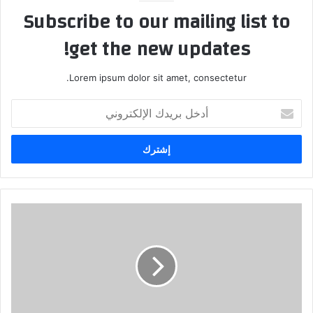
Subscribe to our mailing list to
get the new updates!
Lorem ipsum dolor sit amet, consectetur.
أ
د
خ
ل
ب
ر
ي
د
ك
ا
ل
إ
ل
ك
ت