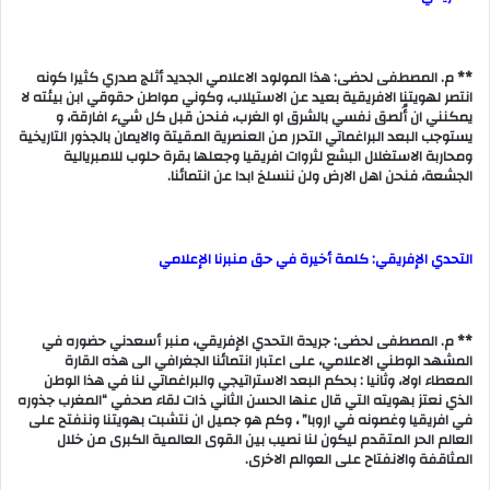
** م. المصطفى لحضى: هذا المولود الاعلامي الجديد أثلج صدري كثيرا كونه
انتصر لهويتنا الافريقية بعيد عن الاستيلاب، وكوني مواطن حقوقي ابن بيئته لا
يمكنني ان أُلصق نفسي بالشرق او الغرب، فنحن قبل كل شيء افارقة، و
يستوجب البعد البراغماتي التحرر من العنصرية المقيتة والايمان بالجذور التاريخية
ومحاربة الاستغلال البشع لثروات افريقيا وجعلها بقرة حلوب للامبريالية
الجشعة، فنحن اهل الارض ولن ننسلخ ابدا عن انتمائنا.
التحدي الإفريقي: كلمة أخيرة في حق منبرنا الإعلامي
** م. المصطفى لحضى: جريدة التحدي الإفريقي، منبر أسعدني حضوره في
المشهد الوطني الاعلامي، على اعتبار انتمائنا الجغرافي الى هذه القارة
المعطاء اولا، وثانيا : بحكم البعد الاستراتيجي والبراغماتي لنا في هذا الوطن
الذي نعتز بهويته التي قال عنها الحسن الثاني ذات لقاء صحفي “المغرب جذوره
في افريقيا وغصونه في اروبا” ، وكم هو جميل ان نتشبت بهويتنا وننفتح على
العالم الحر المتقدم ليكون لنا نصيب بين القوى العالمية الكبرى من خلال
المثاقفة والانفتاح على العوالم الاخرى.