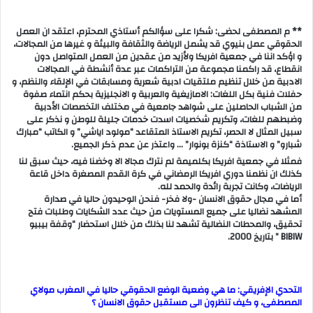
** م المصطفى لحضى: شكرا على سؤالكم أستاذي المحترم، اعتقد ان العمل
الحقوقي عمل بنيوي قد يشمل الرياضة والثقافة والبيئة و غيرها من المجالات،
و اؤكد اننا في جمعية افريكا ولأزيد من عقدين من العمل المتواصل دون
انقطاع، قد راكمنا مجموعة من التراكمات عبر عدة أنشطة في المجالات
الادبية من خلال تنظيم ملتقيات ادبية شعرية ومسابقات في الإلقاء والنظم، و
حفلات فنية بكل اللغات: الامازيغية والعربية و الانجليزية بحكم انتماء صفوة
من الشباب الحاصلين على شواهد جامعية في مختلف التخصصات الأدبية
وضبطهم للغات، وتكريم شخصيات اسدت خدمات جليلة للوطن و نذكر على
سبيل المثال لا الحصر، تكريم الاستاذ المتقاعد “مولود اياشي” و الكاتب “مبارك
شبارو” و الاستاذة “كنزة بونوار” … واعتذر عن عدم ذكر الجميع.
فمثلا في جمعية افريكا بكلميمة لم نترك مجالا الا وخضنا فيه، حيث سبق لنا
كذلك ان نظمنا دوري افريكا الرمضاني في كرة القدم المصغرة داخل قاعة
الرياضات، وكانت تجربة رائدة والحمد لله.
أما في مجال حقوق الانسان -ولا فخر- فنحن الوحيدون حاليا في صدارة
المشهد نضاليا على جميع المستويات من حيث عدد الشكايات وطلبات فتح
تحقيق، والمحطات النضالية تشهد لنا بذلك من خلال استحضار “وقفة بيبيو
BIBIW ” بتاريخ 2000.
التحدي الإفريقي: ما هي وضعية الوضع الحقوقي حاليا في المغرب مولاي
المصطفى، و كيف تنظرون الى مستقبل حقوق الانسان ؟