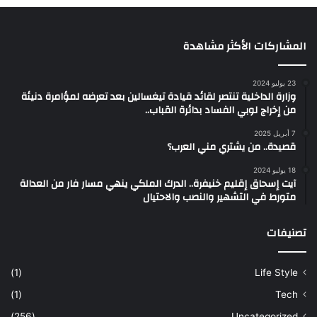
المشاركات الأكثر مشاهدة
23 يوليو 2024
وزارة الداخلية تنتصر لقائد قيادة تيغسالين بعد تعرضه لمؤامرة دنيئة
من إخراج لوبي الفساد بدائرة القباب..
7 أبريل 2025
قصيدة.. من يشتري مني العرب؟
18 يوليو 2024
آيت إسحاق إقليم خنيفرة.. الدرك الملكي ينهي مسار فار من العدالة
متورط في التشهير والنصب والاحتيال
تصنيفات
(1)
Life Style
(1)
Tech
(256)
Uncategorized