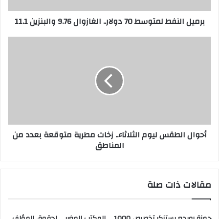
ر
برميل النفط لمتوسط 70 دولار.. الغازوال 9.76 والبنزين 11.1
و
ن
ي
أحوال الطقس ليوم الثلاثاء.. زخات مطرية متوقعة بعدد من
المناطق
مقالات ذات صلة
حمزة رويجع يستنكر تخصيص 1000
المكتب المغربي لحقوق المؤلف