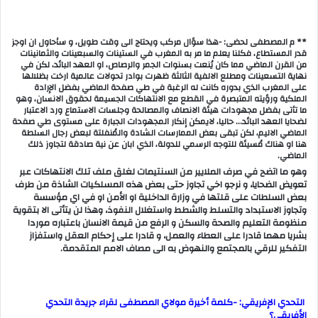
** م المصطفى لحضى: -هذا سؤال مركب ويحتاج الى وقت طويل، و سأحاول ان اوجز
قدر المستطاع، فكلنا يعلم ما مر به المغرب في الستينات والسبعينات والثمانينات
من القرن الماضي مما كان يُنعت بسنوات الجمر والرصاص، او العهد البائد، لكن في
نهاية التسعينات ومطلع الالفية الثالثة ظهرت بوادر تحولات عالمية ارخت بظلالها
على المغرب الذي بدوره كانت له الرغبة في طي صفحة الماضي بفضل الإرادة
الملكية ورؤيته المتبصرة في القطع مع الانتهاكات الجسيمة لحقوق الانسان، وهو
ما تأتى بفضل مجهودات هيئة الانصاف والمصالحة وجلسات الاستماع ورد الاعتبار
لضحايا العهد البائد… حاليا، لايمكن إنكار المجهودات الجبارة على مستوى طي صفحة
الماضي الاليم، لكن تبقى بعض الممارسات الشادة والمُنفلتة لبعض رجال السلطة
هنا او هناك مُسيئة للتوجه الرسمي للدولة، الذي ابان عن نية صادقة لتجاوز ذلك
الماضي.
وهو ما اتضح في صرف الملايير من السنتيمات لغلق ملف تلك الانتهاكات عبر
تعويض الضحايا، و نرجو اخي تجاوز حتى بعض هذه المسلكيات الشاذة من طرف
بعض السلطات على قلتها في وزارة الداخلية او الأمن او في اي مؤسسة
وتجاوز الاستبداد والتسلط والشطط واستغلال النفوذ، وهذا لن يتأتى الا بتقوية
منظومة التعليم والصحة والسكن و الرفع من قيمة الانسان باعتباره موردا
بشريا مهما قادرا على العطاء والعمل، و قادرا على إحكام العقل واستفزاز
التفكير للرقي بالمجتمع والنهوض به الى مصاف الامم المتقدمة.
التحدي الإفريقي: -كلمة أخيرة مولاي المصطفى لقراء جريدة التحدي
الأفريقي؟