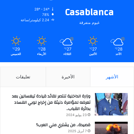
Casablanca
28º - 24º
78%
2.24 كيلومتر/ساعة
غيوم متفرقة
29
28
27
27
28
℃
℃
℃
℃
℃
الأحد
الأثنين
الثلاثاء
الأربعاء
الخميس
الأشهر
الأخيرة
تعليقات
وزارة الداخلية تنتصر لقائد قيادة تيغسالين بعد
تعرضه لمؤامرة دنيئة من إخراج لوبي الفساد
بدائرة القباب..
23 يوليو 2024
قصيدة.. من يشتري مني العرب؟
7 أبريل 2025