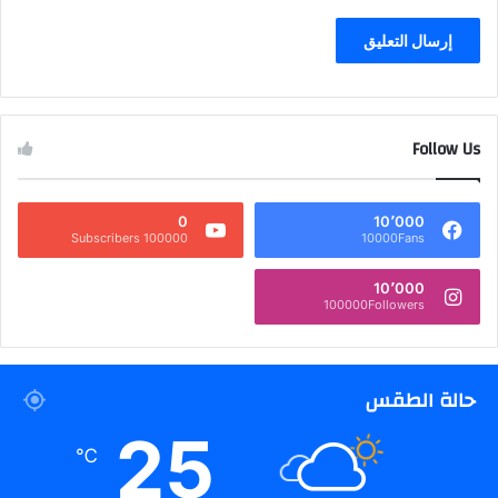
Follow Us
0
10٬000
100000 Subscribers
10000Fans
10٬000
100000Followers
حالة الطقس
25
℃