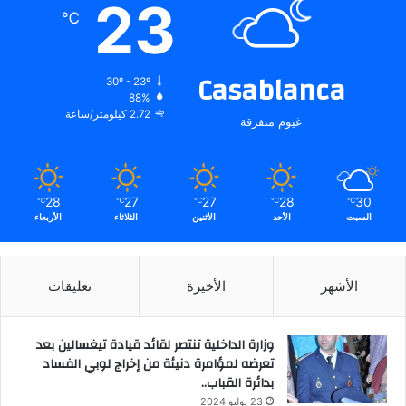
23
℃
Casablanca
30º - 23º
88%
2.72 كيلومتر/ساعة
غيوم متفرقة
28
27
27
28
30
℃
℃
℃
℃
℃
السبت
الأحد
الأثنين
الثلاثاء
الأربعاء
الأشهر
الأخيرة
تعليقات
وزارة الداخلية تنتصر لقائد قيادة تيغسالين بعد
تعرضه لمؤامرة دنيئة من إخراج لوبي الفساد
بدائرة القباب..
23 يوليو 2024