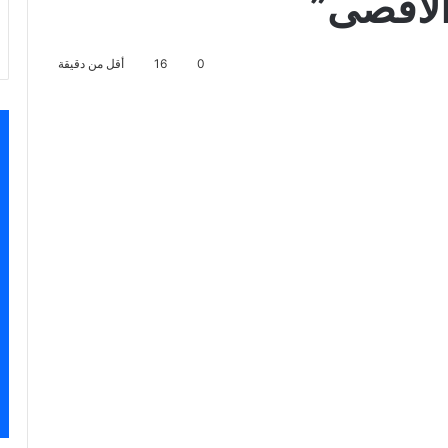
لأقصى”
0
16
أقل من دقيقة
اسنجر