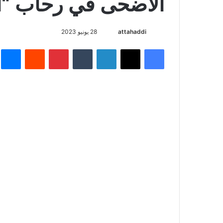
الأضحى في رحاب “ا
أرسل
attahaddi
28 يونيو 2023
بريدا
فيسبوك
X
لينكدإن
بينتيريست
م
إلكترونيا