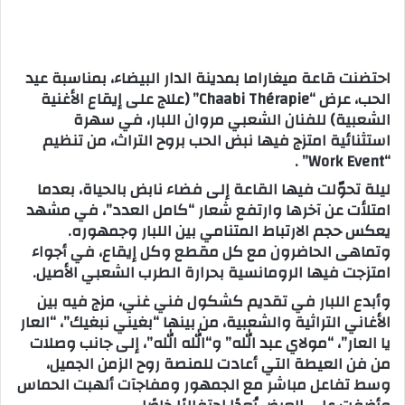
س
ل
ب
احتضنت قاعة ميغاراما بمدينة الدار البيضاء، بمناسبة عيد
ر
الحب، عرض “Chaabi Thérapie” (علاج على إيقاع الأغنية
ي
الشعبية) للفنان الشعبي مروان اللبار، في سهرة
د
استثنائية امتزج فيها نبض الحب بروح التراث، من تنظيم
ا
“Work Event” .
إ
ليلة تحوّلت فيها القاعة إلى فضاء نابض بالحياة، بعدما
ل
امتلأت عن آخرها وارتفع شعار “كامل العدد”، في مشهد
ك
يعكس حجم الارتباط المتنامي بين اللبار وجمهوره.
ت
وتماهى الحاضرون مع كل مقطع وكل إيقاع، في أجواء
ر
امتزجت فيها الرومانسية بحرارة الطرب الشعبي الأصيل.
و
وأبدع اللبار في تقديم كشكول فني غني، مزج فيه بين
ن
الأغاني التراثية والشعبية، من بينها “بغيني نبغيك”، “العار
ي
يا العار”، “مولاي عبد الله” و“الله الله”، إلى جانب وصلات
ا
من فن العيطة التي أعادت للمنصة روح الزمن الجميل،
وسط تفاعل مباشر مع الجمهور ومفاجآت ألهبت الحماس