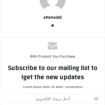
attahaddi
موق
ع
الوي
ب
With Product You Purchase
Subscribe to our mailing list to
get the new updates!
Lorem ipsum dolor sit amet, consectetur.
أ
د