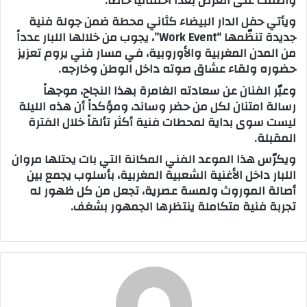
وأضفت على العرض بُعدًا احتفاليًا خاصًا.
ويأتي حفل الدار البيضاء كثاني محطة ضمن جولة فنية
جديدة تنظّمها “Work Event”، يجوب من خلالها اللبار عدداً
من المدن المغربية والأوروبية، في مسار فني يروم تعزيز
حضوره ولقاء عشاق صوته داخل الوطن وخارجه.
وعبّر الفنان عن سعادته الغامرة بهذا النجاح، موجهاً
رسالة امتنان لكل من حضر وساند، ومؤكداً أن هذه الليلة
ليست سوى بداية لمحطات فنية أكثر تألقاً خلال الفترة
المقبلة.
ويكرّس هذا الموعد الفني المكانة التي بات يحتلها مروان
اللبار داخل الأغنية الشعبية المغربية، بأسلوب يجمع بين
أصالة الموروث ولمسة عصرية، تجعل من كل ظهور له
تجربة فنية متكاملة ينتظرها الجمهور بشغف.