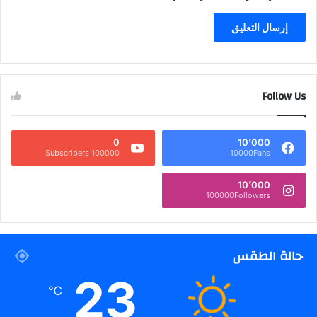
Follow Us
0
10٬000
100000 Subscribers
10000Fans
10٬000
100000Followers
حالة الطقس
23
℃