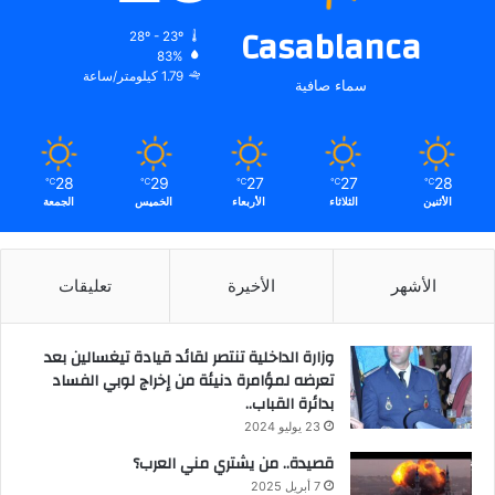
Casablanca
28º - 23º
83%
1.79 كيلومتر/ساعة
سماء صافية
28
29
27
27
28
℃
℃
℃
℃
℃
الأثنين
الثلاثاء
الأربعاء
الخميس
الجمعة
الأشهر
الأخيرة
تعليقات
وزارة الداخلية تنتصر لقائد قيادة تيغسالين بعد
تعرضه لمؤامرة دنيئة من إخراج لوبي الفساد
بدائرة القباب..
23 يوليو 2024
قصيدة.. من يشتري مني العرب؟
7 أبريل 2025