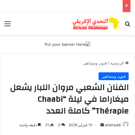
بحث عن
الق
الرئيسية
/
فنون ومشاهير
فنون ومشاهير
الفنان الشعبي مروان اللبار يشعل
ميغاراما في ليلة “Chaabi
Thérapie” كاملة العدد
attahaddi
أ
15 فبراير 2026
0
21
دقيقة واحدة
ر