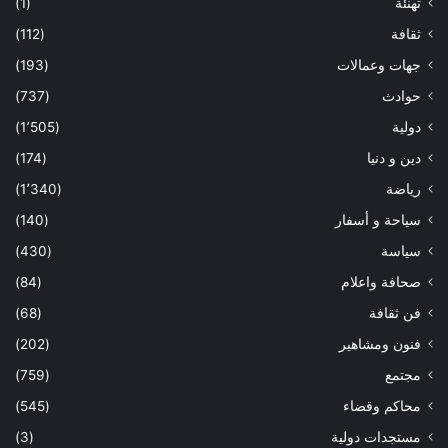
تهنئة
(1)
ثقافة
(112)
جهات وعمالات
(193)
حوادث
(737)
دولية
(1٬505)
دين و دنيا
(174)
رياضة
(1٬340)
سياحة و أسفار
(140)
سياسة
(430)
صحافة واعلام
(84)
فن ثقافة
(68)
فنون ومشاهير
(202)
مجتمع
(759)
محاكم وقضاء
(545)
مستجدات دولية
(3)