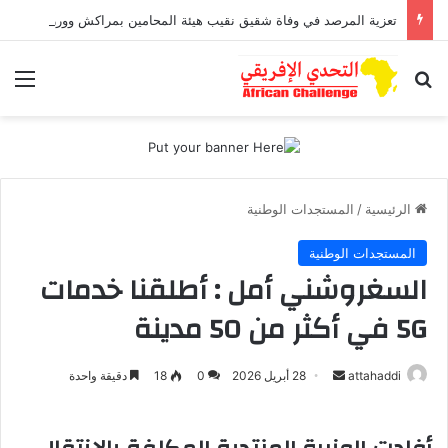
تعزية المرصد في وفاة شقيق نقيب هيئة المحامين بمراكش وورزازات
بحث عن
الق
الرئيسية
/
المستجدات الوطنية
المستجدات الوطنية
السغروشني أمل : أطلقنا خدمات
5G في أكثر من 50 مدينة
attahaddi
أ
28 أبريل 2026
0
18
دقيقة واحدة
ر
س
ل