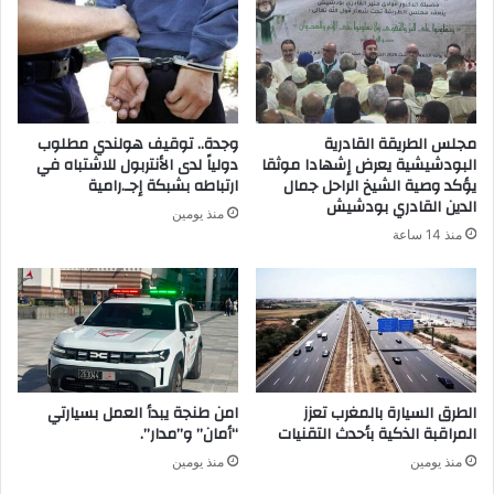
مجلس الطريقة القادرية
وجدة.. توقيف هولندي مطلوب
البودشيشية يعرض إشهادا موثقا
دولياً لدى الأنتربول للاشتباه في
يؤكد وصية الشيخ الراحل جمال
ارتباطه بشبكة إجـ.رامية
الدين القادري بودشيش
منذ يومين
منذ 14 ساعة
الطرق السيارة بالمغرب تعزز
امن طنجة يبدأ العمل بسيارتي
المراقبة الذكية بأحدث التقنيات
“أمان” و”مدار”.
منذ يومين
منذ يومين