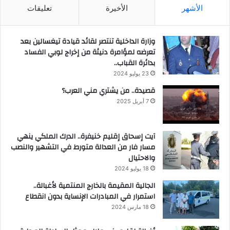
الأشهر
الأخيرة
تعليقات
وزارة الداخلية تنتصر لقائد قيادة تيغسالين بعد
تعرضه لمؤامرة دنيئة من إخراج لوبي الفساد
بدائرة القباب..
23 يوليو 2024
قصيدة.. من يشتري مني العرب؟
7 أبريل 2025
آيت إسحاق إقليم خنيفرة.. الدرك الملكي ينهي
مسار فار من العدالة متورط في التشهير والنصب
والاحتيال
18 يوليو 2024
الجالية المقيمة بالخارج المنتمية لأغبالة..
استمرار في المبادرات الإنساية بدون انقطاع
18 مارس 2024