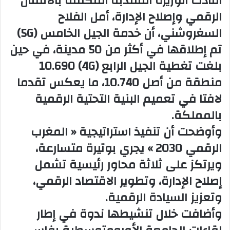
أفادت الوزيرة المنتدبة المكلفة بالانتقال
الرقمي وإصلاح الإدارة، أمل الفلاح
ب
ر
السغروشني، أن خدمة الجيل الخامس (5G)
ي
تم إطلاقها في أكثر من 50 مدينة، في حين
د
بلغت تغطية الجيل الرابع (4G) 10.690
ا
إ
منطقة من أصل 10.740، ما يعكس تقدما
ل
لافتا في تعميم البنية التحتية الرقمية
ك
بالمملكة.
ت
ر
وأوضحت أن تنفيذ استراتيجية « المغرب
و
الرقمي 2030 » يجري بوتيرة متسارعة،
ن
ويرتكز على ثلاثة محاور رئيسية تشمل
ي
ا
إصلاح الإدارة، وتطوير الاقتصاد الرقمي،
وتعزيز السيادة الرقمية.
وأضافت خلال تنشيطها ندوة في إطار