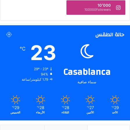
10٬000
100000Followers
حالة الطقس
23
℃
Casablanca
29º - 23º
94%
1.79 كيلومتر/ساعة
سماء صافية
29
28
28
27
29
℃
℃
℃
℃
℃
الأحد
الأثنين
الثلاثاء
الأربعاء
الخميس