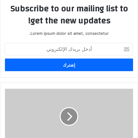
Subscribe to our mailing list to
get the new updates!
Lorem ipsum dolor sit amet, consectetur.
أ
د
خ
ل
ب
ر
ي
د
ك
ا
ل
إ
ل
ك
ت