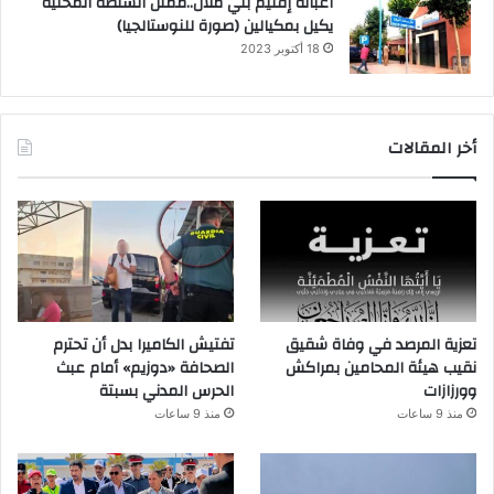
أغبالة إقليم بني ملال..ممثل السلطة المحلية
يكيل بمكيالين (صورة للنوستالجيا)
18 أكتوبر 2023
أخر المقالات
تعزية المرصد في وفاة شقيق
تفتيش الكاميرا بدل أن تحترم
نقيب هيئة المحامين بمراكش
الصحافة «دوزيم» أمام عبث
وورزازات
الحرس المدني بسبتة
منذ 9 ساعات
منذ 9 ساعات