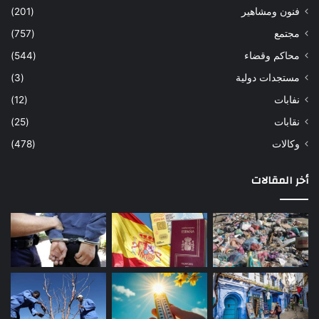
فنون ومشاهير
(201)
مجتمع
(757)
محاكم وقضاء
(544)
مستجدات دولية
(3)
نفابات
(12)
نقابات
(25)
وكالات
(478)
أخر المقالات