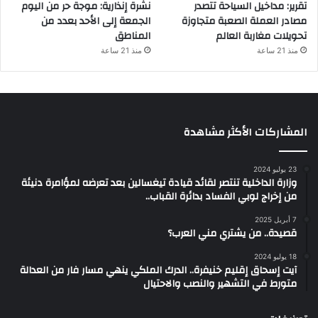
تقرير: مداخيل السياحة تتصدر
نشرة إنذارية: موجة حر من اليوم
مصادر العملة الصعبة متجاوزة
الجمعة إلى الأحد بعدد من
تحويلات مغاربة العالم
المناطق
منذ 21 ساعة
منذ 21 ساعة
المشاركات الأكثر مشاهدة
23 يوليو 2024
وزارة الداخلية تنتصر لقائد قيادة تيغسالين بعد تعرضه لمؤامرة دنيئة
من إخراج لوبي الفساد بدائرة القباب..
7 أبريل 2025
قصيدة.. من يشتري مني العرب؟
18 يوليو 2024
آيت إسحاق إقليم خنيفرة.. الدرك الملكي ينهي مسار فار من العدالة
متورط في التشهير والنصب والاحتيال