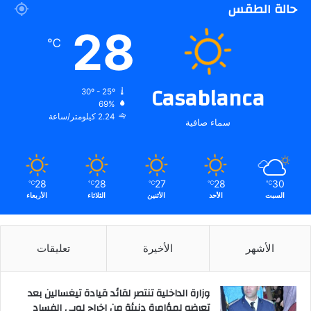
حالة الطقس
28
℃
Casablanca
30º - 25º
69%
2.24 كيلومتر/ساعة
سماء صافية
28
28
27
28
30
℃
℃
℃
℃
℃
السبت
الأحد
الأثنين
الثلاثاء
الأربعاء
الأشهر
الأخيرة
تعليقات
وزارة الداخلية تنتصر لقائد قيادة تيغسالين بعد
تعرضه لمؤامرة دنيئة من إخراج لوبي الفساد