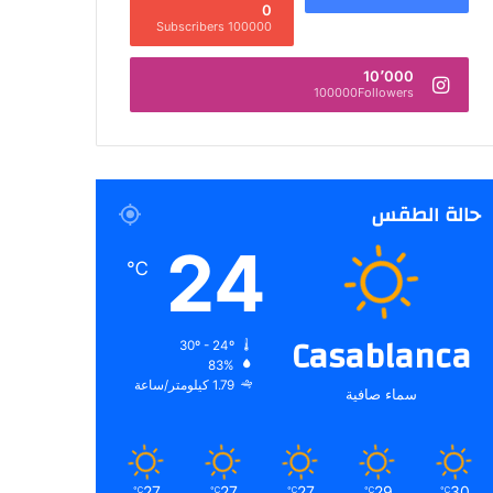
0
100000 Subscribers
10٬000
100000Followers
حالة الطقس
24
℃
Casablanca
30º - 24º
83%
1.79 كيلومتر/ساعة
سماء صافية
27
27
27
29
30
℃
℃
℃
℃
℃