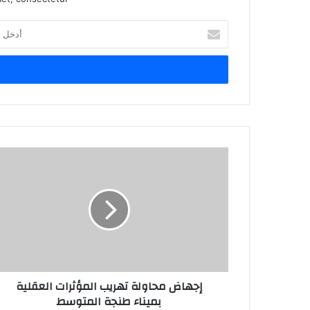
أ
د
خ
ل
ب
ر
ي
د
ك
ا
ل
إ
ل
ك
ت
ر
و
ن
إجهاض محاولة تهريب المؤثرات العقلية
ي
بميناء طنجة المتوسط