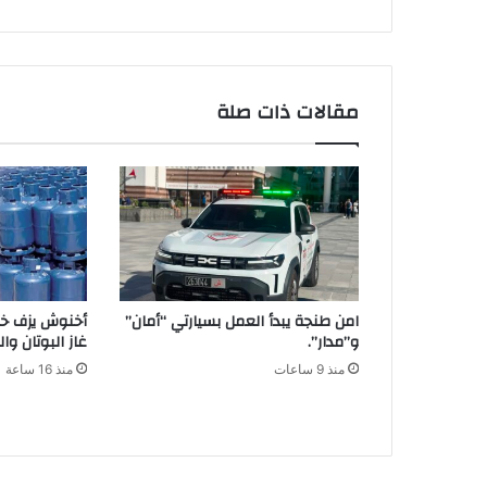
مقالات ذات صلة
امن طنجة يبدأ العمل بسيارتي “أمان”
أخنوش يزف خبرً
و”مدار”.
غاز البوتان وا
منذ 9 ساعات
منذ 16 ساعة