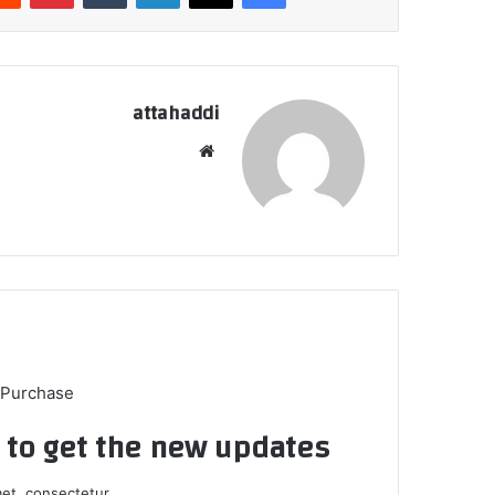
attahaddi
موق
ع
الوي
ب
 Purchase
t to get the new updates!
et, consectetur.