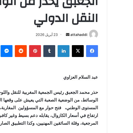
الجعبق يحذر من الو
النقل الدولي
attahaddi
أ
23 أبريل 2026
ر
فيسبوك
X
لينكدإن
‏Tumblr
بينتيريست
‏Reddit
ما
س
ل
ب
ر
عبد السلام العزاوي
ي
د
ا
حذر محمد الجعبق رئيس الجمعية المغربية للنقل واللوج
إ
الوسائط، من الوضعية الصعبة التي يعيش على وقعها ال
ل
المستوى الوطني، فتح حوار مع المسؤولين المغاربة، 
ك
ارتفاع في أسعار الكازوال، يقابله دعم بسيط وغير كا
ت
المرجعية، وقلة السائقين المهنيين، وكذا التطبيق الصار
ر