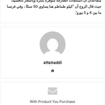
متقاعدان أن المنتجات الطازجة متوفرة بكثرة وبأسعار تنافسية،
حيث قال الزوج أن “كيلو طماطم هنا يساوي 50 سنتًا ، وفي فرنسا
ما بين 4 و 5 يورو”.
attahaddi
موقع
الويب
With Product You Purchase