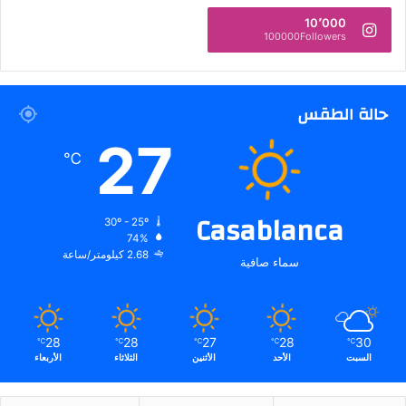
10٬000
100000Followers
حالة الطقس
27
℃
Casablanca
30º - 25º
74%
2.68 كيلومتر/ساعة
سماء صافية
28
28
27
28
30
℃
℃
℃
℃
℃
السبت
الأحد
الأثنين
الثلاثاء
الأربعاء