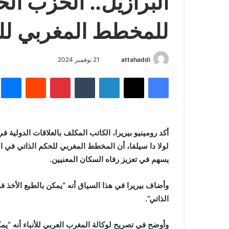
البرازيل.. الحزب ال
للمخطط المغربي للح
أرسل
attahaddi
21 نوفمبر 2024
بريدا
فيسبوك
X
لينكدإن
بينتيريست
م
إلكترونيا
أكد رومينيو بيريرا، الكاتب المكلف بالعلاقات الدولية 
لولا دا سيلفا، أن المخطط المغربي للحكم الذاتي في ا
يسهم في تعزيز رفاه السكان المعنيين.
وأضاف بيريرا في هذا السياق أنه “يمكن بالطبع الأخذ 
الذاتي”.
وأوضح في تصريح لوكالة المغرب العربي للأنباء أنه “يم