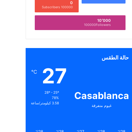
0
100000 Subscribers
10٬000
100000Followers
حالة الطقس
27
℃
Casablanca
28º - 25º
78%
3.58 كيلومتر/ساعة
غيوم متفرقة
28
28
27
28
28
℃
℃
℃
℃
℃