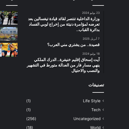
23 يوليو 2024
وزارة الداخلية تنتصر لقائد قيادة تيغسالين بعد
تعرضه لمؤامرة دنيئة من إخراج لوبي الفساد
بدائرة القباب..
7 أبريل 2025
قصيدة.. من يشتري مني العرب؟
18 يوليو 2024
آيت إسحاق إقليم خنيفرة.. الدرك الملكي
ينهي مسار فار من العدالة متورط في التشهير
والنصب والاحتيال
تصنيفات
(1)
Life Style
(1)
Tech
(256)
Uncategorized
(18)
World