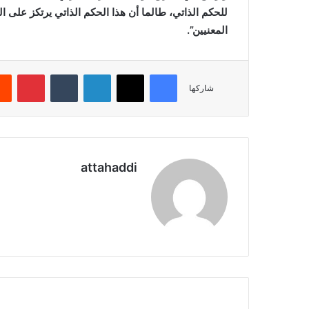
للحكم الذاتي، طالما أن هذا الحكم الذاتي يرتكز على ال
المعنيين”.
فيسبوك
X
لينكدإن
بينتي
شاركها
attahaddi
موقع
الويب