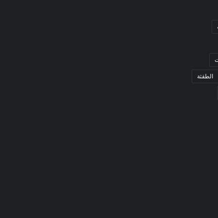
ت
الطقثة