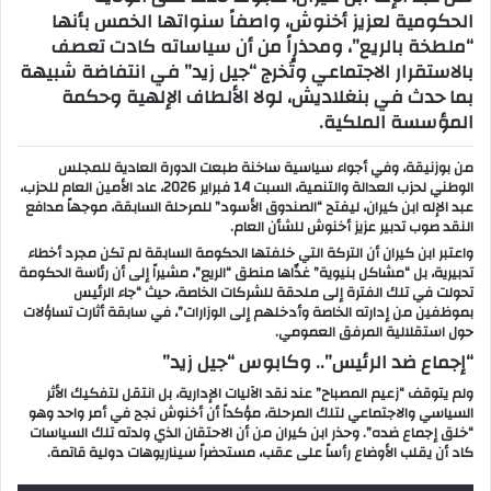
الحكومية لعزيز أخنوش، واصفاً سنواتها الخمس بأنها
ب
“ملطخة بالريع”، ومحذراً من أن سياساته كادت تعصف
ر
بالاستقرار الاجتماعي وتُخرج “جيل زيد” في انتفاضة شبيهة
ي
بما حدث في بنغلاديش، لولا الألطاف الإلهية وحكمة
د
المؤسسة الملكية.
ا
إ
من بوزنيقة، وفي أجواء سياسية ساخنة طبعت الدورة العادية للمجلس
الوطني لحزب العدالة والتنمية، السبت 14 فبراير 2026، عاد الأمين العام للحزب،
ل
عبد الإله ابن كيران، ليفتح “الصندوق الأسود” للمرحلة السابقة، موجهاً مدافع
ك
النقد صوب تدبير عزيز أخنوش للشأن العام.
ت
واعتبر ابن كيران أن التركة التي خلفتها الحكومة السابقة لم تكن مجرد أخطاء
ر
تدبيرية، بل “مشاكل بنيوية” غذّاها منطق “الريع”، مشيراً إلى أن رئاسة الحكومة
تحولت في تلك الفترة إلى ملحقة للشركات الخاصة، حيث “جاء الرئيس
و
بموظفين من إدارته الخاصة وأدخلهم إلى الوزارات”، في سابقة أثارت تساؤلات
ن
حول استقلالية المرفق العمومي.
ي
“إجماع ضد الرئيس”.. وكابوس “جيل زيد”
ا
ولم يتوقف “زعيم المصباح” عند نقد الآليات الإدارية، بل انتقل لتفكيك الأثر
السياسي والاجتماعي لتلك المرحلة، مؤكداً أن أخنوش نجح في أمر واحد وهو
“خلق إجماع ضده”. وحذر ابن كيران من أن الاحتقان الذي ولدته تلك السياسات
كاد أن يقلب الأوضاع رأساً على عقب، مستحضراً سيناريوهات دولية قاتمة.