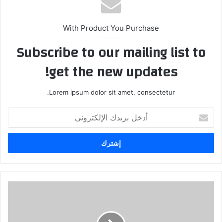
With Product You Purchase
Subscribe to our mailing list to
get the new updates!
Lorem ipsum dolor sit amet, consectetur.
أ
د
خ
ل
ب
ر
ي
د
ك
ا
ل