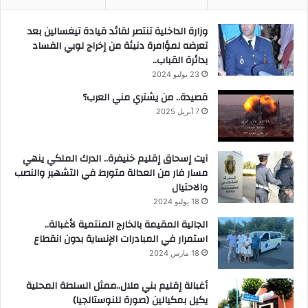
وزارة الداخلية تنتصر لقائد قيادة تيغسالين بعد
تعرضه لمؤامرة دنيئة من إخراج لوبي الفساد
بدائرة القباب..
23 يوليو 2024
قصيدة.. من يشتري مني العرب؟
7 أبريل 2025
آيت إسحاق إقليم خنيفرة.. الدرك الملكي ينهي
مسار فار من العدالة متورط في التشهير والنصب
والاحتيال
18 يوليو 2024
الجالية المقيمة بالخارج المنتمية لأغبالة..
استمرار في المبادرات الإنساية بدون انقطاع
18 مارس 2024
أغبالة إقليم بني ملال..ممثل السلطة المحلية
يكيل بمكيالين (صورة للنوستالجيا)