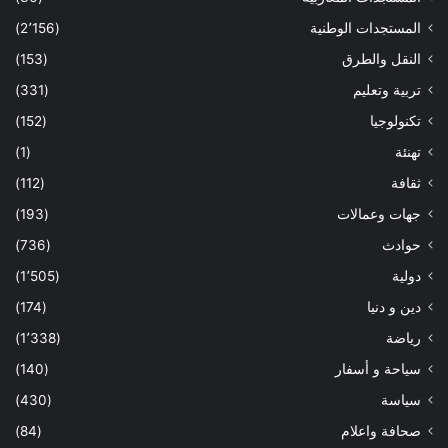
المستجدات الوطنية
(2٬156)
النقل والطرق
(153)
تربية وتعليم
(331)
تكنولوجيا
(152)
تهنئة
(1)
ثقافة
(112)
جهات وعمالات
(193)
حوادث
(736)
دولية
(1٬505)
دين و دنيا
(174)
رياضة
(1٬338)
سياحة و أسفار
(140)
سياسة
(430)
صحافة واعلام
(84)