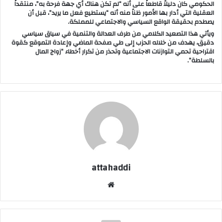
الحكومي كان دليلاً قاطعاً على أنه “لم تكن هناك أي جهة فرحة به”، منتقداً
العقلية التي أدار بها الأمور ظناً منه أنه “يستطيع فعل ما يريد”، قبل أن
يصطدم بحقيقة الواقع السياسي والاجتماعي للمملكة.
ويأتي هذا التصعيد الكلامي من طرف العدالة والتنمية في سياق سياسي
دقيق، يهدف من خلاله الحزب إلى طي صفحة الماضي وإعادة التموقع كقوة
اقتراحية تحمي التوازنات الاجتماعية وتحذر من تكرار أخطاء “زواج المال
بالسلطة”.
attahaddi
موق
ع
الوي
ب