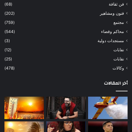
فن ثقافة
(68)
فنون ومشاهير
(202)
مجتمع
(759)
محاكم وقضاء
(544)
مستجدات دولية
(3)
نفابات
(12)
نقابات
(25)
وكالات
(478)
أخر المقالات