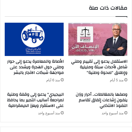
مقالات ذات صلة
الاستقلال يدعو إلى تقييم وطني
الأصالة والمعاصرة يدعو إلى حوار
شامل لأحداث سبتة ومليلية
وطني حول الهجرة ويشدد على
وإطلاق “صحوة وطنية”
مواجهة شبكات الاتجار بالبشر
منذ 5 أيام
منذ 6 أيام
وصفها بالمغالطات.. أحرار وزان
البيجيدي” يدعو إلى وقفة وطنية
ينفون إشاعات إتفاق تقاسم
لمراجعة أساليب التدبير بما يحافظ
النفوذ الانتخابي
على الاستقرار ويعزز الديمقراطية
منذ أسبوع واحد
منذ أسبوع واحد