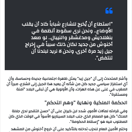
“استطاع أن يُخرج للشارع شباباً كاد أن يقلب
الأوضاع.. ونحن نرى سقوط أنظمة في
بنغلاديش ومدغشقر والنيبال.. لو صعد
أخنوش من جديد لكان ذلك سبباً في إخراج
جيل زيد مرة أخرى، ونحن لا نريد لبلدنا أن
تنتفض”.
وأشار المتحدث إلى أن “جيل زيد” يمثل ظاهرة اجتماعية جديدة وحساسة، وأن
أي استفزاز سياسي جديد كان من شأنه أن يعيد هذا الجيل إلى الشارع، مبرزاً أن
المغرب في غنى عن هذه الهزات، وأن الأولوية هي أن تبقى البلاد “آمنة
ومستقرة”.
الحكمة الملكية ونهاية “وهم التحكم”
وفي قراءته لمآلات الأمور، شدد ابن كيران على أن “حسن التقدير لدى جلالة
الملك” كان هو الصمام الذي جنب البلاد السيناريو الأسوأ في الوقت الذي كان
المطلوب فيه هو “إسقاط الحكومة”.
وختم الأمين العام للحزب تدخله بالتأكيد على أن خروج أخنوش من المشهد