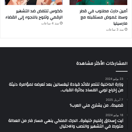
أمين حارث مطلوب في قطر
ككوس تنتفض ضد التشهير
وسط غموض مستقبله مع
الرقمي وتلوح باللجوء إلى القضاء
مارسيليا
منذ 4 ساعات
منذ 3 ساعات
المشاركات الأكثر مشاهدة
23 يوليو 2024
وزارة الداخلية تنتصر لقائد قيادة تيغسالين بعد تعرضه لمؤامرة دنيئة
من إخراج لوبي الفساد بدائرة القباب..
7 أبريل 2025
قصيدة.. من يشتري مني العرب؟
18 يوليو 2024
آيت إسحاق إقليم خنيفرة.. الدرك الملكي ينهي مسار فار من العدالة
متورط في التشهير والنصب والاحتيال