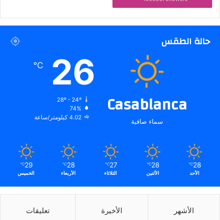
حالة الطقس
26
℃
Casablanca
28º - 24º
74%
4.02 كيلومتر/ساعة
سماء صافية
29
28
27
28
28
℃
℃
℃
℃
℃
الأحد
الأثنين
الثلاثاء
الأربعاء
الخميس
الأشهر
الأخيرة
تعليقات