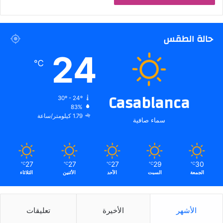
حالة الطقس
24
℃
Casablanca
30º - 24º
83%
1.79 كيلومتر/ساعة
سماء صافية
27
27
27
29
30
℃
℃
℃
℃
℃
الجمعة
السبت
الأحد
الأثنين
الثلاثاء
الأشهر
الأخيرة
تعليقات