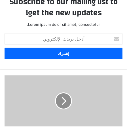
Subscribe to our mailing list to
get the new updates!
Lorem ipsum dolor sit amet, consectetur.
أ
د
خ
ل
ب
ر
ي
د
ك
ا
ل
إ
ل
ك
ت
ر