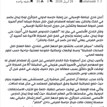
attahaddi
أ
29 أبريل 2026
0
35
دقيقة واحدة
ر
س
أعلن نادي غرناطة الإسباني عن إصابة حارسه الدولي الجزائري لوكا زيدان بكسر
ل
في الفك والذقن، بعد تعرضه لاصطدام قوي خلال مباراة فريقه أمام ألميريا،
ب
ضمن الجولة السابعة والثلاثين من دوري الدرجة الثانية الإسباني.
ر
وقال النادي الأندلسي في بيان له: “أظهرت الفحوص الطبية التي أُجريت على
لوكا زيدان، عقب إصابته بارتجاج في المخ خلال المباراة الأخيرة ضد ألميريا، أن
ي
حارس المرمى يعاني أيضا من كسر في الفك والذقن”.
د
وأضاف: “سيقرر اللاعب، بالتشاور مع الجهاز الطبي للنادي، خطة العلاج خلال
ا
الساعات المقبلة” وسط توقعات بإمكانية خضوعه لعملية جراحية حسب تطور
إ
وضعه الصحي.
ل
وأصيب زيدان، نجل أسطورة كرة القدم الفرنسي زين الدين، إثر اصطدام تعرض له
مع المهاجم البرازيلي لألميريا تاليس هنريكي في الدقيقة 87 من المباراة التي
ك
توقفت لأربع دقائق بسبب معاناته من دوار خفيف ونزيف في الفم، قبل أن
ت
يغادر ملعب لوس كارمينيس.
ر
وأكد مدرب غرناطة أن الحارس نُقل مباشرة إلى المستشفى بعد شعوره بدوار،
و
حيث خضع للمراقبة الطبية وفق البروتوكول المعتمد في مثل هذه الحالات.
ن
وتأتي هذه الإصابة في توقيت حساس للغاية، خاصة مع اقتراب الاستحقاقات
الدولية، وفي مقدمتها كأس العالم المقبلة، حيث يُعد لوكا زيدان الحارس
ي
الأساسي للمنتخب الجزائري، ما يضع الجهاز الفني أمام إشكال حقيقي بعد
ا
سلسلة إصابات طالت مركز حراسة المرمى داخل “الخضر”.