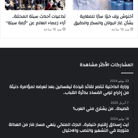
أخنوش يزف خبرًا سارًا للمغاربة
تداعيات أحداث سبتة المحتلة..
بشأن غاز البوتان والسكر والدقيق
أراء زعماء العالم عن “أزمة سبتة”
منذ 16 ساعة
منذ 16 ساعة
المشاركات الأكثر مشاهدة
23 يوليو 2024
وزارة الداخلية تنتصر لقائد قيادة تيغسالين بعد تعرضه لمؤامرة دنيئة
من إخراج لوبي الفساد بدائرة القباب..
7 أبريل 2025
قصيدة.. من يشتري مني العرب؟
18 يوليو 2024
آيت إسحاق إقليم خنيفرة.. الدرك الملكي ينهي مسار فار من العدالة
متورط في التشهير والنصب والاحتيال