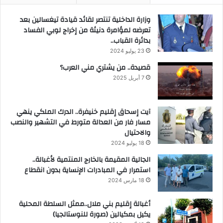
وزارة الداخلية تنتصر لقائد قيادة تيغسالين بعد
تعرضه لمؤامرة دنيئة من إخراج لوبي الفساد
بدائرة القباب..
23 يوليو 2024
قصيدة.. من يشتري مني العرب؟
7 أبريل 2025
آيت إسحاق إقليم خنيفرة.. الدرك الملكي ينهي
مسار فار من العدالة متورط في التشهير والنصب
والاحتيال
18 يوليو 2024
الجالية المقيمة بالخارج المنتمية لأغبالة..
استمرار في المبادرات الإنساية بدون انقطاع
18 مارس 2024
أغبالة إقليم بني ملال..ممثل السلطة المحلية
يكيل بمكيالين (صورة للنوستالجيا)