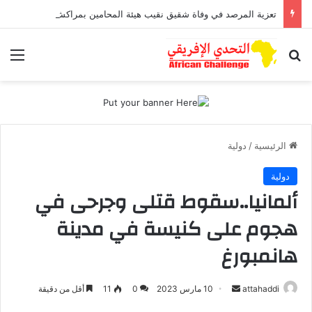
تعزية المرصد في وفاة شقيق نقيب هيئة المحامين بمراكش وورزازات
بحث عن
الق
الرئيسية
/
دولية
دولية
ألمانيا..سقوط قتلى وجرحى في
هجوم على كنيسة في مدينة
هانمبورغ
أرسل
attahaddi
10 مارس 2023
0
11
أقل من دقيقة
بريدا