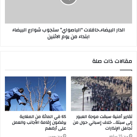
الدار البيضاء..حافلات “الباصواي” ستجوب شوارع البيضاء
ابتداء من يوم الاثنين
مقالات ذات صلة
تقارير أمنية سبقت موجة العبور
65 في المائة من المغاربة
إلى سبتة… خلاف إسباني حول من
يرفضون إقامة الأجانب والعمل
تجاهل الإنذارات
على أرضهم
منذ 15 ساعة
منذ يومين