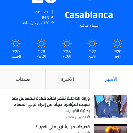
Casablanca
29º - 23º
94%
1.79 كيلومتر/ساعة
سماء صافية
29
28
28
27
29
℃
℃
℃
℃
℃
الأحد
الأثنين
الثلاثاء
الأربعاء
الخميس
الأشهر
الأخيرة
تعليقات
وزارة الداخلية تنتصر لقائد قيادة تيغسالين بعد
تعرضه لمؤامرة دنيئة من إخراج لوبي الفساد
بدائرة القباب..
23 يوليو 2024
قصيدة.. من يشتري مني العرب؟
7 أبريل 2025