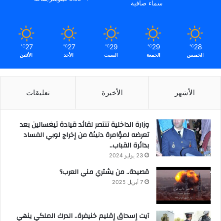
سماء صافية
27
27
29
29
28
℃
℃
℃
℃
℃
الخميس
الجمعة
السبت
الأحد
الأثنين
الأشهر
الأخيرة
تعليقات
وزارة الداخلية تنتصر لقائد قيادة تيغسالين بعد
تعرضه لمؤامرة دنيئة من إخراج لوبي الفساد
بدائرة القباب..
23 يوليو 2024
قصيدة.. من يشتري مني العرب؟
7 أبريل 2025
آيت إسحاق إقليم خنيفرة.. الدرك الملكي ينهي