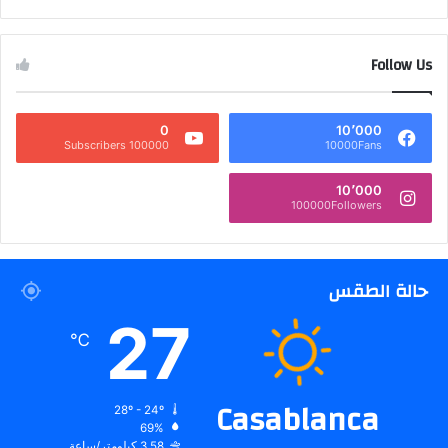
Follow Us
0
10٬000
100000 Subscribers
10000Fans
10٬000
100000Followers
حالة الطقس
27
℃
Casablanca
28º - 24º
69%
3.58 كيلومتر/ساعة