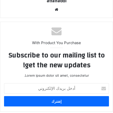
attahaddi
موق
ع
الوي
ب
With Product You Purchase
Subscribe to our mailing list to
get the new updates!
Lorem ipsum dolor sit amet, consectetur.
أ
د
خ
ل
ب
ر