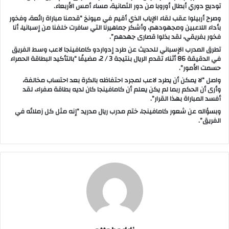
توديع دوري أبطال أوروبا من دور الثمانية، مساء أمس الأربعاء.
ب
وصرح أربيلوا عقب لقاء الإياب الذي أقيم في ميونخ “قدمنا مباراة رائعة، وفخور
ر
بأداء اللاعبين ومجهودهم، وأشكر جماهيرنا التي سافرت خلفنا من إسبانيا، أنا
فخور بفريقي، لقد بذلوا قصارى جهدهم”.
ي
تطرق المدرب الإسباني للحديث عن طرد إدواردو كامافينجا لاعب وسط الفريق
د
في الدقيقة 86 أثناء تقدم الريال بنتيجة 3 / 2، مضيفًا “بالتأكيد البطاقة الحمراء
ا
حسمت الأمور”.
إ
واصل “لا يمكن أن يطرد لاعب لمجرد احتفاظه بالكرة بعد احتساب مخالفة،
ل
وأرى أن الحكم ربما لم يكن يعلم أن كامافينجا كان لديه بطاقة صفراء، لقد
أفسد المباراة بهذا القرار”.
ك
وبسؤاله عن شعور كامافينجا، ختم مدرب ريال مدريد “إنه مثل كل زملائه في
ت
الفريق”.
ر
و
ن
ي
ا