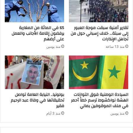
تقارير أمنية سبقت موجة العبور
65 في المائة من المغاربة
إلى سبتة… خلاف إسباني حول من
يرفضون إقامة الأجانب والعمل
تجاهل الإنذارات
على أرضهم
منذ 13 ساعة
منذ يومين
السيادة الوطنية فوق التوازنات
بولونيا.. النيابة العامة تواصل
الهشة نواكشوط ترسم خطاً أحمر
تحقيقاتها في وفاة عبد الرحيم
في ملف الموقوفين بمالي
فقير
منذ يومين
منذ 3 أيام