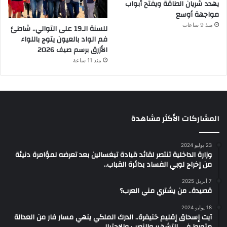
يهدد شريان الطاقة ويفتح أبواب
مواجهة أوسع
منذ 9 ساعات
للسنة الـ19 على التوالي.. شاطئ
فم الواد بالعيون يتوج باللواء
الأزرق برسم صيف 2026
منذ 11 ساعة
المشاركات الأكثر مشاهدة
23 يوليو 2024
وزارة الداخلية تنتصر لقائد قيادة تيغسالين بعد تعرضه لمؤامرة دنيئة
من إخراج لوبي الفساد بدائرة القباب..
7 أبريل 2025
قصيدة.. من يشتري مني العرب؟
18 يوليو 2024
آيت إسحاق إقليم خنيفرة.. الدرك الملكي ينهي مسار فار من العدالة