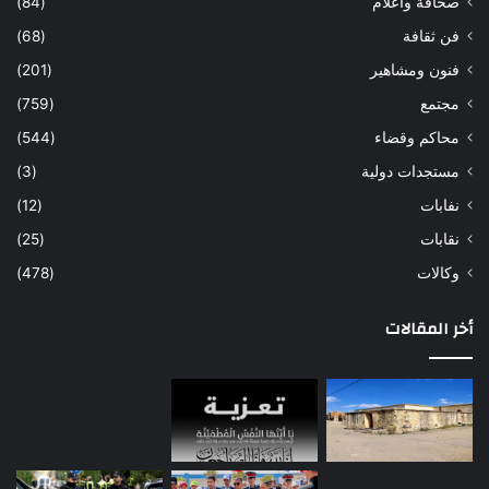
صحافة واعلام
(84)
فن ثقافة
(68)
فنون ومشاهير
(201)
مجتمع
(759)
محاكم وقضاء
(544)
مستجدات دولية
(3)
نفابات
(12)
نقابات
(25)
وكالات
(478)
أخر المقالات