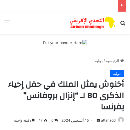
بحث عن
الق
الرئيسية
/
دولية
دولية
أخنوش يمثل الملك في حفل إحياء
الذكرى 80 لـ “إنزال بروفانس”
بفرنسا
أرسل
attahaddi
15 أغسطس 2024
0
17
دقيقة واحدة
بريدا