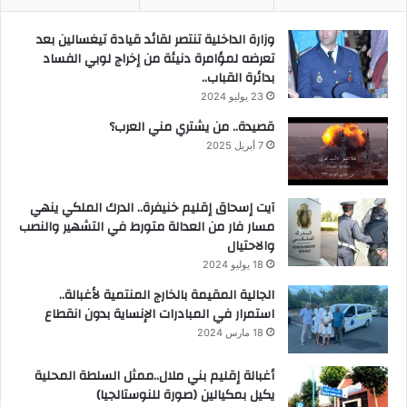
وزارة الداخلية تنتصر لقائد قيادة تيغسالين بعد
تعرضه لمؤامرة دنيئة من إخراج لوبي الفساد
بدائرة القباب..
23 يوليو 2024
قصيدة.. من يشتري مني العرب؟
7 أبريل 2025
آيت إسحاق إقليم خنيفرة.. الدرك الملكي ينهي
مسار فار من العدالة متورط في التشهير والنصب
والاحتيال
18 يوليو 2024
الجالية المقيمة بالخارج المنتمية لأغبالة..
استمرار في المبادرات الإنساية بدون انقطاع
18 مارس 2024
أغبالة إقليم بني ملال..ممثل السلطة المحلية
يكيل بمكيالين (صورة للنوستالجيا)